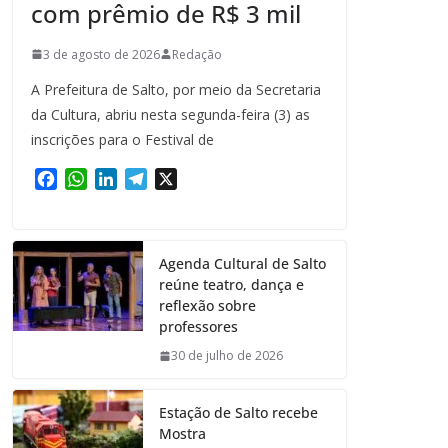
com prêmio de R$ 3 mil
3 de agosto de 2026
Redação
A Prefeitura de Salto, por meio da Secretaria
da Cultura, abriu nesta segunda-feira (3) as
inscrições para o Festival de
F
W
L
T
X
a
h
i
e
c
a
n
l
e
t
k
e
Agenda Cultural de Salto
b
s
e
g
reúne teatro, dança e
o
A
d
r
reflexão sobre
o
p
I
a
professores
k
p
n
m
30 de julho de 2026
Estação de Salto recebe
Mostra