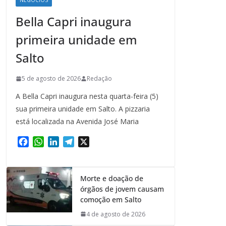
NEGÓCIOS
Bella Capri inaugura
primeira unidade em
Salto
5 de agosto de 2026
Redação
A Bella Capri inaugura nesta quarta-feira (5)
sua primeira unidade em Salto. A pizzaria
está localizada na Avenida José Maria
F
W
L
T
X
a
h
i
e
c
a
n
l
e
t
k
e
Morte e doação de
b
s
e
g
órgãos de jovem causam
o
A
d
r
comoção em Salto
o
p
I
a
4 de agosto de 2026
k
p
n
m