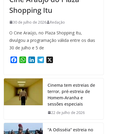
Shopping Itu
30 de julho de 2026
Redação
O Cine Araújo, no Plaza Shopping Itu,
divulgou a programação válida entre os dias
30 de julho e 5 de
F
W
L
T
X
a
h
i
e
c
a
n
l
e
t
k
e
Cinema tem estreias de
b
s
e
g
terror, pré-estreia de
o
A
d
r
Homem-Aranha e
o
p
I
a
sessões especiais
k
p
n
m
22 de julho de 2026
“A Odisséia” estreia no