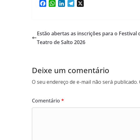
F
W
L
T
X
a
h
i
e
c
a
n
l
e
t
k
e
b
s
e
g
Estão abertas as inscrições para o Festival 
o
A
d
r
Teatro de Salto 2026
o
p
I
a
k
p
n
m
Deixe um comentário
O seu endereço de e-mail não será publicado.
Comentário
*