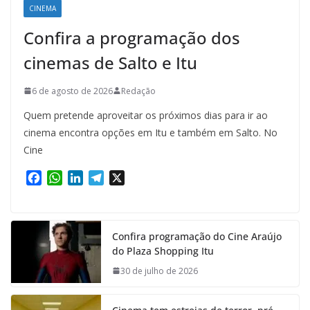
CINEMA
Confira a programação dos
cinemas de Salto e Itu
6 de agosto de 2026
Redação
Quem pretende aproveitar os próximos dias para ir ao
cinema encontra opções em Itu e também em Salto. No
Cine
F
W
L
T
X
a
h
i
e
c
a
n
l
e
t
k
e
Confira programação do Cine Araújo
b
s
e
g
do Plaza Shopping Itu
o
A
d
r
o
p
I
a
30 de julho de 2026
k
p
n
m