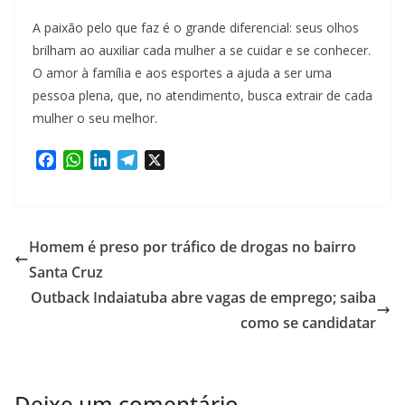
A paixão pelo que faz é o grande diferencial: seus olhos
brilham ao auxiliar cada mulher a se cuidar e se conhecer.
O amor à família e aos esportes a ajuda a ser uma
pessoa plena, que, no atendimento, busca extrair de cada
mulher o seu melhor.
F
W
L
T
X
a
h
i
e
c
a
n
l
e
t
k
e
b
s
e
g
Homem é preso por tráfico de drogas no bairro
o
A
d
r
Santa Cruz
o
p
I
a
Outback Indaiatuba abre vagas de emprego; saiba
k
p
n
m
como se candidatar
Deixe um comentário