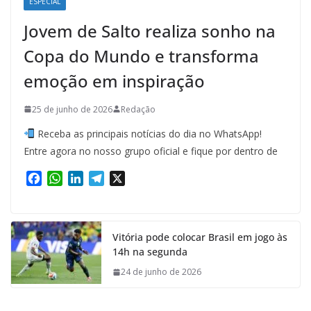
ESPECIAL
Jovem de Salto realiza sonho na
Copa do Mundo e transforma
emoção em inspiração
25 de junho de 2026
Redação
Receba as principais notícias do dia no WhatsApp!
Entre agora no nosso grupo oficial e fique por dentro de
F
W
L
T
X
a
h
i
e
c
a
n
l
e
t
k
e
Vitória pode colocar Brasil em jogo às
b
s
e
g
14h na segunda
o
A
d
r
o
p
I
a
24 de junho de 2026
k
p
n
m