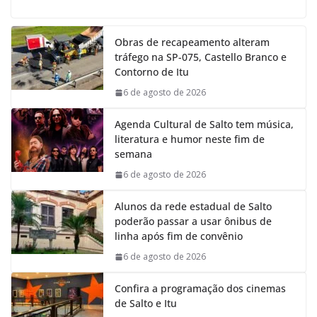
c
a
n
l
e
t
k
e
Obras de recapeamento alteram
b
s
e
g
tráfego na SP-075, Castello Branco e
o
A
d
r
Contorno de Itu
o
p
I
a
k
p
n
m
6 de agosto de 2026
Agenda Cultural de Salto tem música,
literatura e humor neste fim de
semana
6 de agosto de 2026
Alunos da rede estadual de Salto
poderão passar a usar ônibus de
linha após fim de convênio
6 de agosto de 2026
Confira a programação dos cinemas
de Salto e Itu