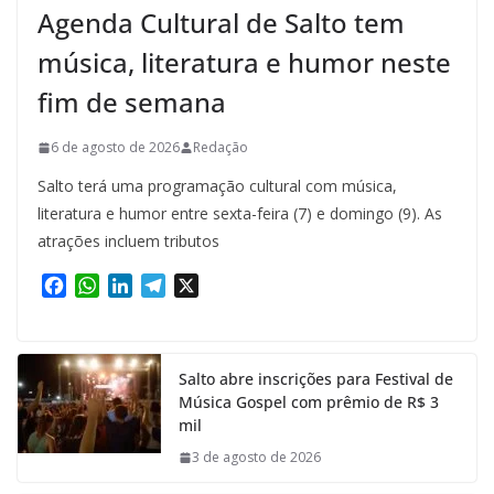
Agenda Cultural de Salto tem
música, literatura e humor neste
fim de semana
6 de agosto de 2026
Redação
Salto terá uma programação cultural com música,
literatura e humor entre sexta-feira (7) e domingo (9). As
atrações incluem tributos
F
W
L
T
X
a
h
i
e
c
a
n
l
e
t
k
e
Salto abre inscrições para Festival de
b
s
e
g
Música Gospel com prêmio de R$ 3
o
A
d
r
mil
o
p
I
a
k
p
n
m
3 de agosto de 2026