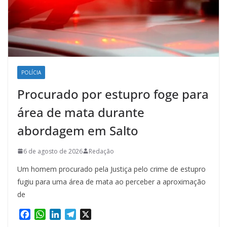
POLÍCIA
Procurado por estupro foge para
área de mata durante
abordagem em Salto
6 de agosto de 2026
Redação
Um homem procurado pela Justiça pelo crime de estupro
fugiu para uma área de mata ao perceber a aproximação
de
F
W
L
T
X
a
h
i
e