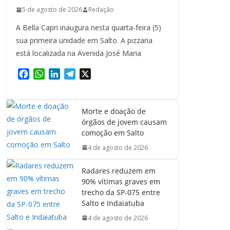
5 de agosto de 2026
Redação
A Bella Capri inaugura nesta quarta-feira (5)
sua primeira unidade em Salto. A pizzaria
está localizada na Avenida José Maria
F
W
L
T
X
a
h
i
e
c
a
n
l
e
t
k
e
Morte e doação de
b
s
e
g
órgãos de jovem causam
o
A
d
r
comoção em Salto
o
p
I
a
4 de agosto de 2026
k
p
n
m
Radares reduzem em
90% vítimas graves em
trecho da SP-075 entre
Salto e Indaiatuba
4 de agosto de 2026