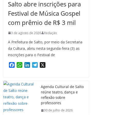
Salto abre inscrições para
Festival de Música Gospel
com prêmio de R$ 3 mil
3 de agosto de 2026
Redação
A Prefeitura de Salto, por meio da Secretaria
da Cultura, abriu nesta segunda-feira (3) as
inscrições para o Festival de
F
W
L
T
X
a
h
i
e
c
a
n
l
e
t
k
e
Agenda Cultural de Salto
b
s
e
g
reúne teatro, dança e
o
A
d
r
reflexão sobre
o
p
I
a
professores
k
p
n
m
30 de julho de 2026