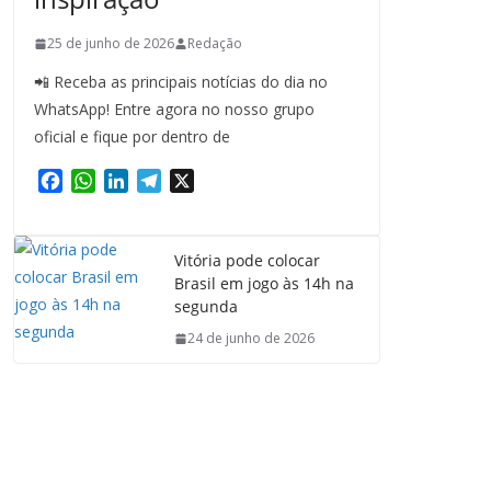
25 de junho de 2026
Redação
📲 Receba as principais notícias do dia no
WhatsApp! Entre agora no nosso grupo
oficial e fique por dentro de
F
W
L
T
X
a
h
i
e
c
a
n
l
e
t
k
e
Vitória pode colocar
b
s
e
g
Brasil em jogo às 14h na
o
A
d
r
segunda
o
p
I
a
24 de junho de 2026
k
p
n
m