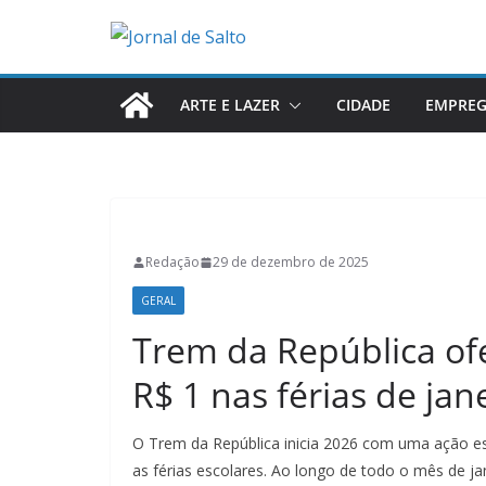
Pular
para
o
conteúdo
ARTE E LAZER
CIDADE
EMPRE
Redação
29 de dezembro de 2025
GERAL
Trem da República ofe
R$ 1 nas férias de jan
O Trem da República inicia 2026 com uma ação es
as férias escolares. Ao longo de todo o mês de j