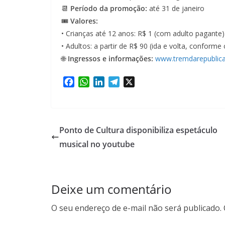
📆
Período da promoção:
até 31 de janeiro
🎟
Valores:
• Crianças até 12 anos: R$ 1 (com adulto pagante)
• Adultos: a partir de R$ 90 (ida e volta, conforme
🌐
Ingressos e informações:
www.tremdarepublica
F
W
L
T
X
a
h
i
e
c
a
n
l
e
t
k
e
b
s
e
g
Ponto de Cultura disponibiliza espetáculo
o
A
d
r
musical no youtube
o
p
I
a
k
p
n
m
Deixe um comentário
O seu endereço de e-mail não será publicado.