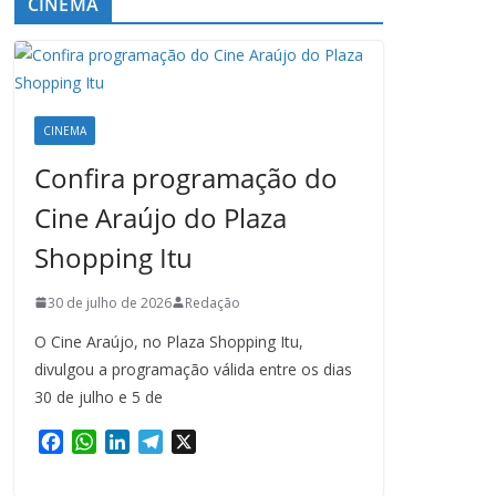
CINEMA
CINEMA
Confira programação do
Cine Araújo do Plaza
Shopping Itu
30 de julho de 2026
Redação
O Cine Araújo, no Plaza Shopping Itu,
divulgou a programação válida entre os dias
30 de julho e 5 de
F
W
L
T
X
a
h
i
e
c
a
n
l