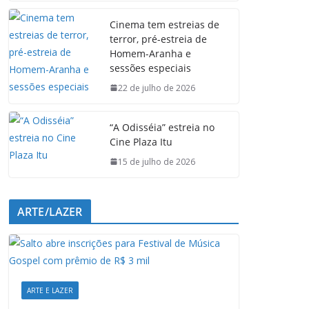
e
t
k
e
Cinema tem estreias de
b
s
e
g
terror, pré-estreia de
o
A
d
r
Homem-Aranha e
o
p
I
a
sessões especiais
k
p
n
m
22 de julho de 2026
“A Odisséia” estreia no
Cine Plaza Itu
15 de julho de 2026
ARTE/LAZER
ARTE E LAZER