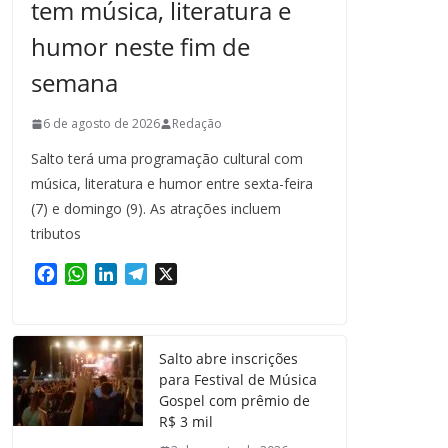
tem música, literatura e
humor neste fim de
semana
6 de agosto de 2026
Redação
Salto terá uma programação cultural com
música, literatura e humor entre sexta-feira
(7) e domingo (9). As atrações incluem
tributos
F
W
L
T
X
a
h
i
e
c
a
n
l
e
t
k
e
Salto abre inscrições
b
s
e
g
para Festival de Música
o
A
d
r
Gospel com prêmio de
o
p
I
a
R$ 3 mil
k
p
n
m