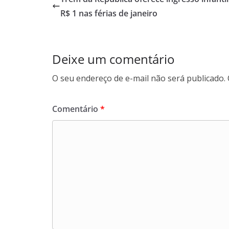
o
A
d
r
R$ 1 nas férias de janeiro
o
p
I
a
k
p
n
m
Deixe um comentário
O seu endereço de e-mail não será publicado.
Comentário
*