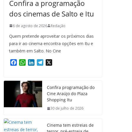
Confira a programação
dos cinemas de Salto e Itu
6 de agosto de 2026
Redação
Quem pretende aproveitar os próximos dias
para ir ao cinema encontra opções em Itu e
também em Salto. No Cine
F
W
L
T
X
a
h
i
e
c
a
n
l
e
t
k
e
Confira programação do
b
s
e
g
Cine Araújo do Plaza
o
A
d
r
Shopping Itu
o
p
I
a
k
p
n
m
30 de julho de 2026
Cinema tem estreias de
terror, pré-estreia de