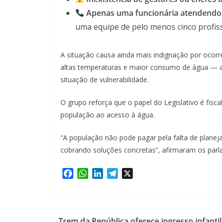
Apenas uma funcionária atendendo
uma equipe de pelo menos cinco profiss
A situação causa ainda mais indignação por ocorr
altas temperaturas e maior consumo de água — af
situação de vulnerabilidade.
O grupo reforça que o papel do Legislativo é fiscal
população ao acesso à água.
“A população não pode pagar pela falta de plane
cobrando soluções concretas”, afirmaram os parl
F
W
L
T
X
a
h
i
e
c
a
n
l
e
t
k
e
b
s
e
g
Trem da República oferece ingresso infantil