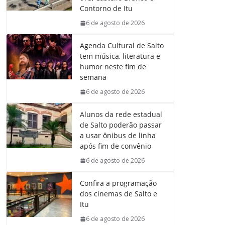
o
p
I
a
Contorno de Itu
k
p
n
m
6 de agosto de 2026
Agenda Cultural de Salto
tem música, literatura e
humor neste fim de
semana
6 de agosto de 2026
Alunos da rede estadual
de Salto poderão passar
a usar ônibus de linha
após fim de convênio
6 de agosto de 2026
Confira a programação
dos cinemas de Salto e
Itu
6 de agosto de 2026