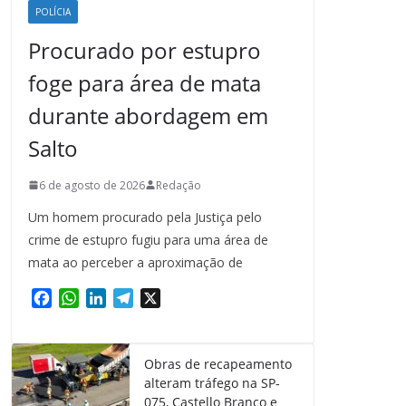
POLÍCIA
Procurado por estupro
foge para área de mata
durante abordagem em
Salto
6 de agosto de 2026
Redação
Um homem procurado pela Justiça pelo
crime de estupro fugiu para uma área de
mata ao perceber a aproximação de
F
W
L
T
X
a
h
i
e
c
a
n
l
e
t
k
e
Obras de recapeamento
b
s
e
g
alteram tráfego na SP-
o
A
d
r
075, Castello Branco e