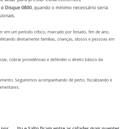
 o Disque 0800
, quando o mínimo necessário seria
ionais.
er em um período crítico, marcado por feriado, fim de ano,
etando diretamente famílias, crianças, idosos e pessoas em
izar, cobrar providências e defender o direito básico da
jamento. Seguiremos acompanhando de perto, fiscalizando e
amentares.
 por
Itu e Salto ficam entre as cidades mais quentes