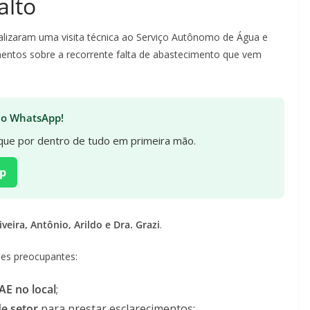
alto
realizaram uma visita técnica ao Serviço Autônomo de Água e
mentos sobre a recorrente falta de abastecimento que vem
 no WhatsApp!
fique por dentro de tudo em primeira mão.
p
veira, Antônio, Arildo e Dra. Grazi
.
ões preocupantes:
AE no local
;
de setor
para prestar esclarecimentos;