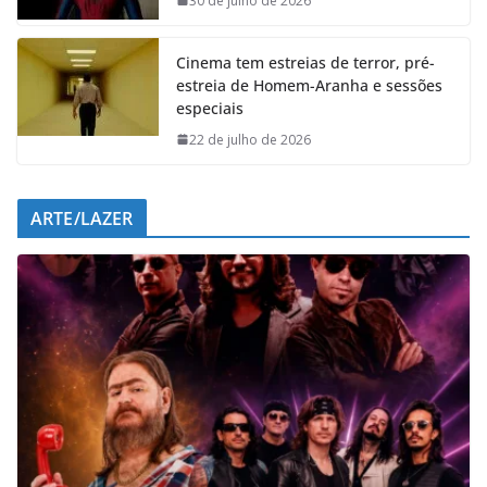
30 de julho de 2026
k
p
n
m
Cinema tem estreias de terror, pré-
estreia de Homem-Aranha e sessões
especiais
22 de julho de 2026
ARTE/LAZER