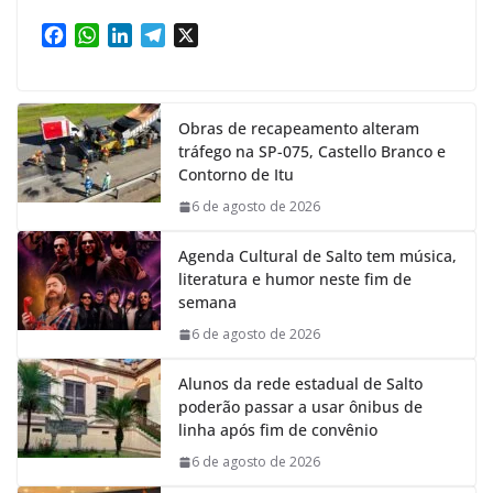
F
W
L
T
X
a
h
i
e
c
a
n
l
e
t
k
e
Obras de recapeamento alteram
b
s
e
g
tráfego na SP-075, Castello Branco e
o
A
d
r
Contorno de Itu
o
p
I
a
k
p
n
m
6 de agosto de 2026
Agenda Cultural de Salto tem música,
literatura e humor neste fim de
semana
6 de agosto de 2026
Alunos da rede estadual de Salto
poderão passar a usar ônibus de
linha após fim de convênio
6 de agosto de 2026