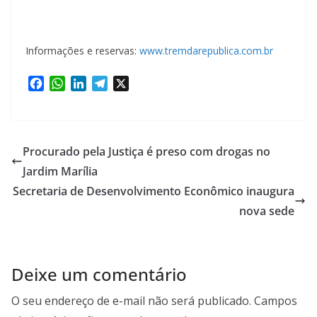
Informações e reservas:
www.tremdarepublica.com.br
F
W
L
T
X
a
h
i
e
c
a
n
l
e
t
k
e
b
s
e
g
Procurado pela Justiça é preso com drogas no
o
A
d
r
Jardim Marília
o
p
I
a
Secretaria de Desenvolvimento Econômico inaugura
k
p
n
m
nova sede
Deixe um comentário
O seu endereço de e-mail não será publicado.
Campos