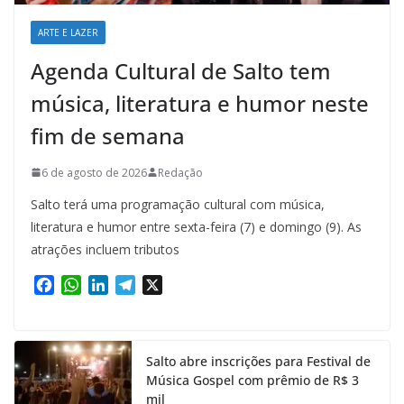
ARTE E LAZER
Agenda Cultural de Salto tem
música, literatura e humor neste
fim de semana
6 de agosto de 2026
Redação
Salto terá uma programação cultural com música,
literatura e humor entre sexta-feira (7) e domingo (9). As
atrações incluem tributos
F
W
L
T
X
a
h
i
e
c
a
n
l
e
t
k
e
Salto abre inscrições para Festival de
b
s
e
g
Música Gospel com prêmio de R$ 3
o
A
d
r
mil