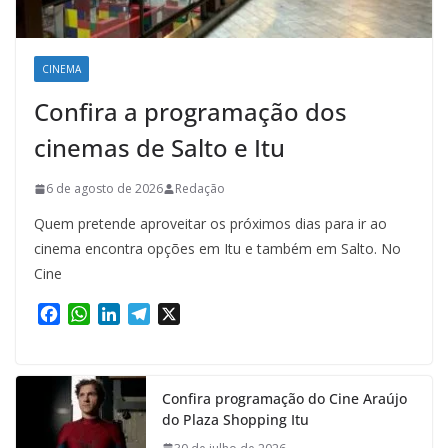
CINEMA
Confira a programação dos
cinemas de Salto e Itu
6 de agosto de 2026
Redação
Quem pretende aproveitar os próximos dias para ir ao
cinema encontra opções em Itu e também em Salto. No
Cine
F
W
L
T
X
a
h
i
e
c
a
n
l
e
t
k
e
Confira programação do Cine Araújo
b
s
e
g
do Plaza Shopping Itu
o
A
d
r
o
p
I
a