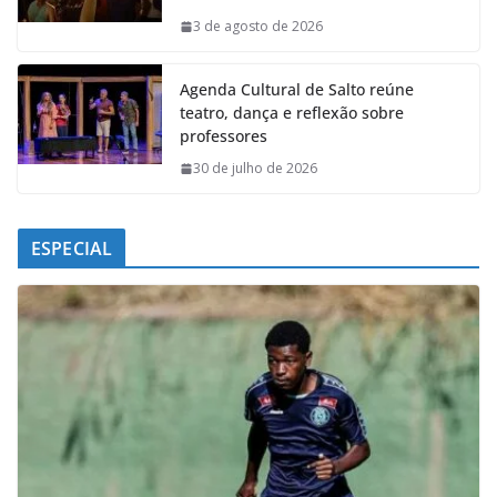
o
p
I
a
k
p
n
m
3 de agosto de 2026
Agenda Cultural de Salto reúne
teatro, dança e reflexão sobre
professores
30 de julho de 2026
ESPECIAL