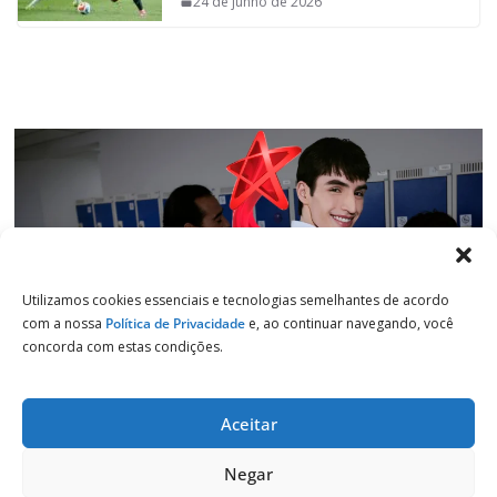
24 de junho de 2026
k
p
n
m
Utilizamos cookies essenciais e tecnologias semelhantes de acordo
com a nossa
Política de Privacidade
e, ao continuar navegando, você
concorda com estas condições.
Aceitar
Copyright © 2026
Jornal de Salto
. Todos os direitos reservados.
Negar