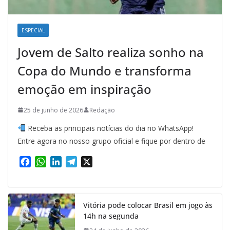
ESPECIAL
Jovem de Salto realiza sonho na
Copa do Mundo e transforma
emoção em inspiração
25 de junho de 2026
Redação
Receba as principais notícias do dia no WhatsApp!
Entre agora no nosso grupo oficial e fique por dentro de
F
W
L
T
X
a
h
i
e
c
a
n
l
e
t
k
e
Vitória pode colocar Brasil em jogo às
b
s
e
g
14h na segunda
o
A
d
r
o
p
I
a