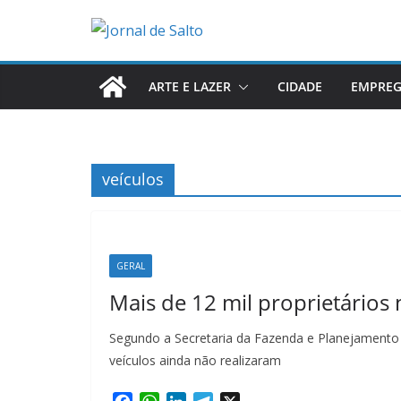
Pular
para
o
conteúdo
ARTE E LAZER
CIDADE
EMPRE
veículos
GERAL
Mais de 12 mil proprietários
Segundo a Secretaria da Fazenda e Planejamento d
veículos ainda não realizaram