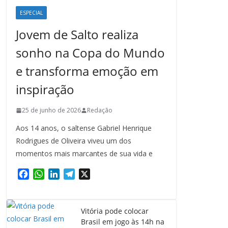
ESPECIAL
Jovem de Salto realiza
sonho na Copa do Mundo
e transforma emoção em
inspiração
25 de junho de 2026
Redação
Aos 14 anos, o saltense Gabriel Henrique
Rodrigues de Oliveira viveu um dos
momentos mais marcantes de sua vida e
F
W
L
T
X
a
h
i
e
c
a
n
l
e
t
k
e
Vitória pode colocar
b
s
e
g
Brasil em jogo às 14h na