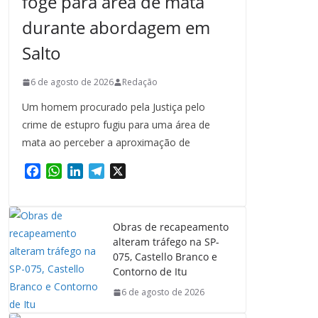
foge para área de mata
durante abordagem em
Salto
6 de agosto de 2026
Redação
Um homem procurado pela Justiça pelo
crime de estupro fugiu para uma área de
mata ao perceber a aproximação de
F
W
L
T
X
a
h
i
e
c
a
n
l
e
t
k
e
Obras de recapeamento
b
s
e
g
alteram tráfego na SP-
o
A
d
r
075, Castello Branco e
o
p
I
a
Contorno de Itu
k
p
n
m
6 de agosto de 2026