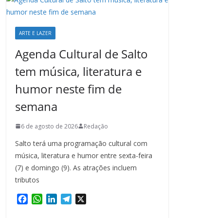
ARTE E LAZER
Agenda Cultural de Salto
tem música, literatura e
humor neste fim de
semana
6 de agosto de 2026
Redação
Salto terá uma programação cultural com
música, literatura e humor entre sexta-feira
(7) e domingo (9). As atrações incluem
tributos
F
W
L
T
X
a
h
i
e