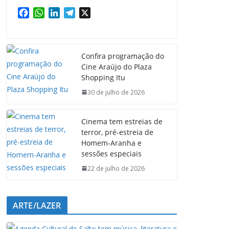
F
W
L
T
X
a
h
i
e
c
a
n
l
e
t
k
e
Confira programação do
b
s
e
g
Cine Araújo do Plaza
o
A
d
r
Shopping Itu
o
p
I
a
k
p
n
m
30 de julho de 2026
Cinema tem estreias de
terror, pré-estreia de
Homem-Aranha e
sessões especiais
22 de julho de 2026
ARTE/LAZER