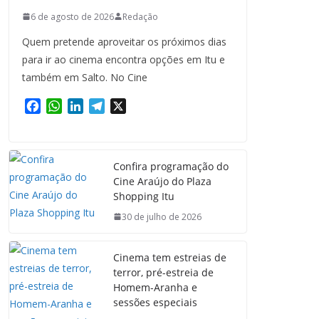
6 de agosto de 2026
Redação
Quem pretende aproveitar os próximos dias
para ir ao cinema encontra opções em Itu e
também em Salto. No Cine
F
W
L
T
X
a
h
i
e
c
a
n
l
e
t
k
e
Confira programação do
b
s
e
g
Cine Araújo do Plaza
o
A
d
r
Shopping Itu
o
p
I
a
k
p
n
m
30 de julho de 2026
Cinema tem estreias de
terror, pré-estreia de
Homem-Aranha e
sessões especiais