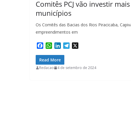
Comitês PCJ vão investir mais
municípios
Os Comitês das Bacias dos Rios Piracicaba, Capiva
empreendimentos em
F
W
L
T
X
a
h
i
e
c
a
n
l
Read More
e
t
k
e
Redacao
4 de setembro de 2024
b
s
e
g
o
A
d
r
o
p
I
a
k
p
n
m