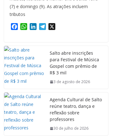
(7) e domingo (9). As atrações incluem
tributos
F
W
L
T
X
a
h
i
e
c
a
n
l
e
t
k
e
Salto abre inscrições
b
s
e
g
para Festival de Música
o
A
d
r
Gospel com prêmio de
o
p
I
a
R$ 3 mil
k
p
n
m
3 de agosto de 2026
Agenda Cultural de Salto
reúne teatro, dança e
reflexão sobre
professores
30 de julho de 2026