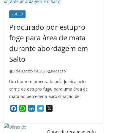
POLÍCIA
Procurado por estupro
foge para área de mata
durante abordagem em
Salto
6 de agosto de 2026
Redação
Um homem procurado pela Justiça pelo
crime de estupro fugiu para uma área de
mata ao perceber a aproximação de
F
W
L
T
X
a
h
i
e
c
a
n
l
e
t
k
e
Obras de recapeamento