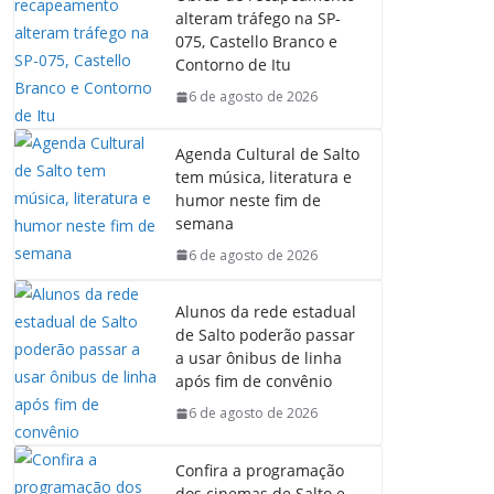
b
s
e
g
alteram tráfego na SP-
o
A
d
r
075, Castello Branco e
o
p
I
a
Contorno de Itu
k
p
n
m
6 de agosto de 2026
Agenda Cultural de Salto
tem música, literatura e
humor neste fim de
semana
6 de agosto de 2026
Alunos da rede estadual
de Salto poderão passar
a usar ônibus de linha
após fim de convênio
6 de agosto de 2026
Confira a programação
dos cinemas de Salto e