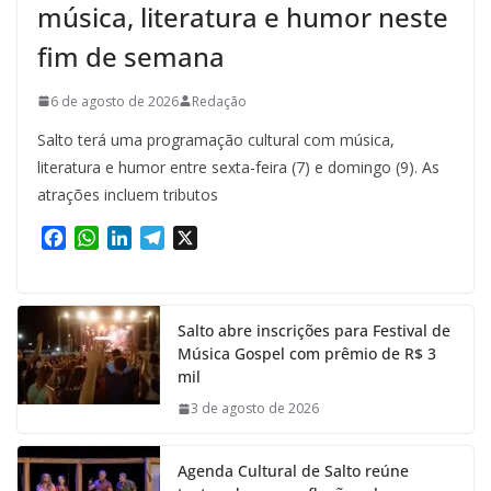
música, literatura e humor neste
fim de semana
6 de agosto de 2026
Redação
Salto terá uma programação cultural com música,
literatura e humor entre sexta-feira (7) e domingo (9). As
atrações incluem tributos
F
W
L
T
X
a
h
i
e
c
a
n
l
e
t
k
e
Salto abre inscrições para Festival de
b
s
e
g
Música Gospel com prêmio de R$ 3
o
A
d
r
mil
o
p
I
a
k
p
n
m
3 de agosto de 2026
Agenda Cultural de Salto reúne