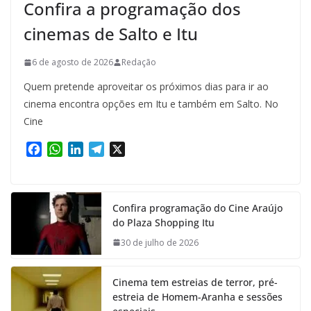
Confira a programação dos
cinemas de Salto e Itu
6 de agosto de 2026
Redação
Quem pretende aproveitar os próximos dias para ir ao
cinema encontra opções em Itu e também em Salto. No
Cine
F
W
L
T
X
a
h
i
e
c
a
n
l
e
t
k
e
Confira programação do Cine Araújo
b
s
e
g
do Plaza Shopping Itu
o
A
d
r
o
p
I
a
30 de julho de 2026
k
p
n
m
Cinema tem estreias de terror, pré-
estreia de Homem-Aranha e sessões