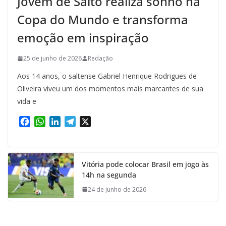
Jovem de Salto realiza sonho na
Copa do Mundo e transforma
emoção em inspiração
25 de junho de 2026
Redação
Aos 14 anos, o saltense Gabriel Henrique Rodrigues de
Oliveira viveu um dos momentos mais marcantes de sua
vida e
F
W
L
T
X
a
h
i
e
c
a
n
l
e
t
k
e
Vitória pode colocar Brasil em jogo às
b
s
e
g
14h na segunda
o
A
d
r
o
p
I
a
24 de junho de 2026
k
p
n
m