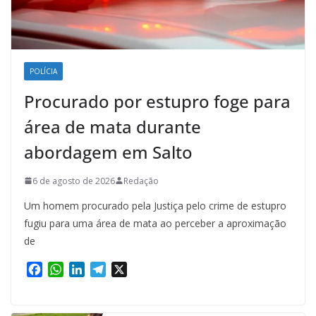
POLÍCIA
Procurado por estupro foge para
área de mata durante
abordagem em Salto
6 de agosto de 2026
Redação
Um homem procurado pela Justiça pelo crime de estupro
fugiu para uma área de mata ao perceber a aproximação
de
F
W
L
T
X
a
h
i
e
c
a
n
l
e
t
k
e