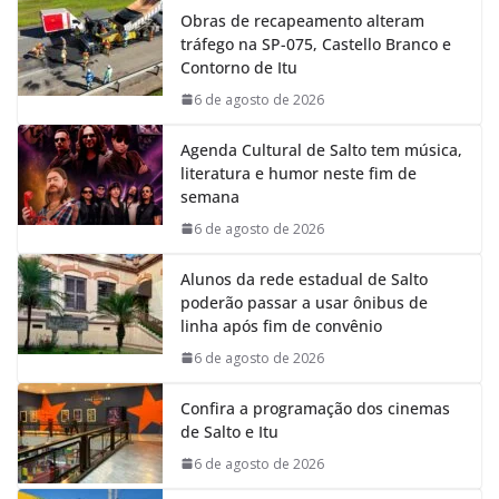
Obras de recapeamento alteram
b
s
e
g
tráfego na SP-075, Castello Branco e
o
A
d
r
Contorno de Itu
o
p
I
a
k
p
n
m
6 de agosto de 2026
Agenda Cultural de Salto tem música,
literatura e humor neste fim de
semana
6 de agosto de 2026
Alunos da rede estadual de Salto
poderão passar a usar ônibus de
linha após fim de convênio
6 de agosto de 2026
Confira a programação dos cinemas
de Salto e Itu
6 de agosto de 2026