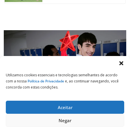
k
p
n
m
Utilizamos cookies essenciais e tecnologias semelhantes de acordo
com a nossa
Política de Privacidade
e, ao continuar navegando, você
concorda com estas condições.
Aceitar
Copyright © 2026
Jornal de Salto
. Todos os direitos reservados.
Negar