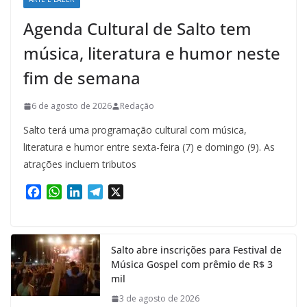
Agenda Cultural de Salto tem
música, literatura e humor neste
fim de semana
6 de agosto de 2026
Redação
Salto terá uma programação cultural com música,
literatura e humor entre sexta-feira (7) e domingo (9). As
atrações incluem tributos
F
W
L
T
X
a
h
i
e
c
a
n
l
e
t
k
e
Salto abre inscrições para Festival de
b
s
e
g
Música Gospel com prêmio de R$ 3
o
A
d
r
mil
o
p
I
a
k
p
n
m
3 de agosto de 2026