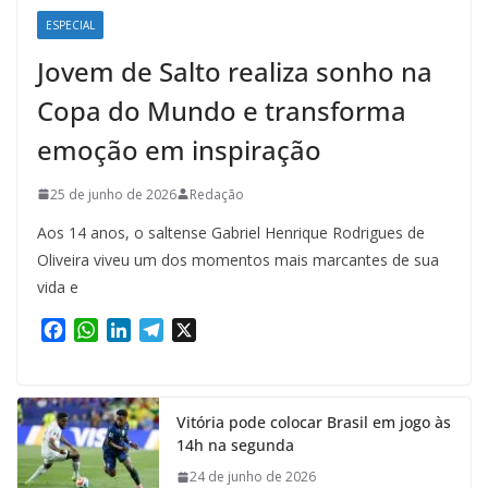
ESPECIAL
Jovem de Salto realiza sonho na
Copa do Mundo e transforma
emoção em inspiração
25 de junho de 2026
Redação
Aos 14 anos, o saltense Gabriel Henrique Rodrigues de
Oliveira viveu um dos momentos mais marcantes de sua
vida e
F
W
L
T
X
a
h
i
e
c
a
n
l
e
t
k
e
Vitória pode colocar Brasil em jogo às
b
s
e
g
14h na segunda
o
A
d
r
o
p
I
a
24 de junho de 2026