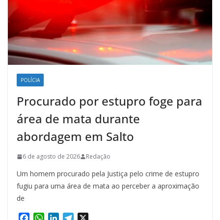
POLÍCIA
Procurado por estupro foge para
área de mata durante
abordagem em Salto
6 de agosto de 2026
Redação
Um homem procurado pela Justiça pelo crime de estupro
fugiu para uma área de mata ao perceber a aproximação
de
F
W
L
T
X