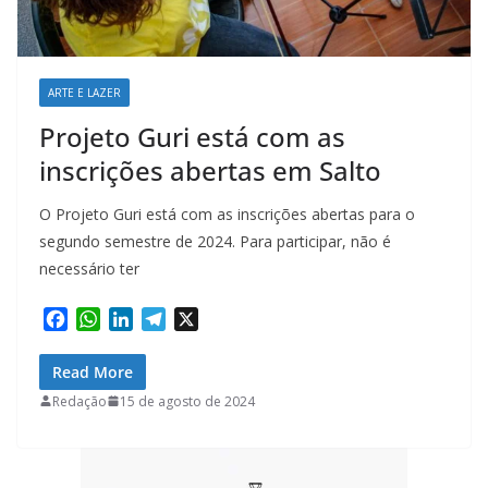
ARTE E LAZER
Projeto Guri está com as
inscrições abertas em Salto
O Projeto Guri está com as inscrições abertas para o
segundo semestre de 2024. Para participar, não é
necessário ter
F
W
L
T
X
a
h
i
e
c
a
n
l
Read More
e
t
k
e
Redação
15 de agosto de 2024
b
s
e
g
o
A
d
r
o
p
I
a
k
p
n
m