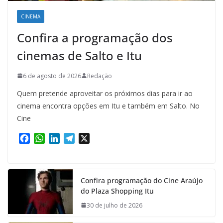
CINEMA
Confira a programação dos
cinemas de Salto e Itu
6 de agosto de 2026
Redação
Quem pretende aproveitar os próximos dias para ir ao
cinema encontra opções em Itu e também em Salto. No
Cine
F
W
L
T
X
a
h
i
e
c
a
n
l
e
t
k
e
Confira programação do Cine Araújo
b
s
e
g
do Plaza Shopping Itu
o
A
d
r
o
p
I
a
30 de julho de 2026
k
p
n
m