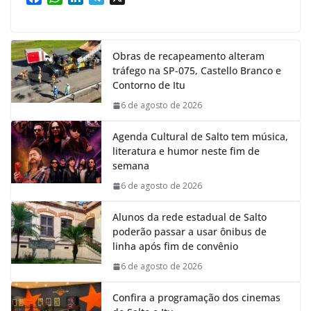
a
h
i
e
c
a
n
l
e
t
k
e
Obras de recapeamento alteram
b
s
e
g
tráfego na SP-075, Castello Branco e
o
A
d
r
Contorno de Itu
o
p
I
a
k
p
n
m
6 de agosto de 2026
Agenda Cultural de Salto tem música,
literatura e humor neste fim de
semana
6 de agosto de 2026
Alunos da rede estadual de Salto
poderão passar a usar ônibus de
linha após fim de convênio
6 de agosto de 2026
Confira a programação dos cinemas