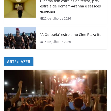
Cinema tem estreias de terror, pré-
b
s
e
g
estreia de Homem-Aranha e sessões
o
A
d
r
especiais
o
p
I
a
k
p
n
m
22 de julho de 2026
“A Odisséia” estreia no Cine Plaza Itu
15 de julho de 2026
ARTE/LAZER