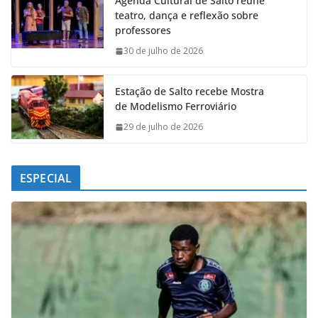
Agenda Cultural de Salto reúne
b
s
e
g
teatro, dança e reflexão sobre
o
A
d
r
professores
o
p
I
a
k
p
n
m
30 de julho de 2026
Estação de Salto recebe Mostra
de Modelismo Ferroviário
29 de julho de 2026
ESPECIAL