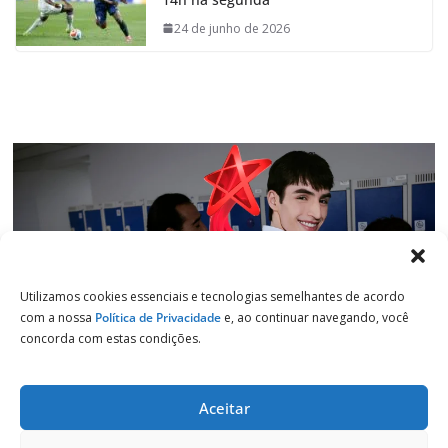
o
A
d
r
o
p
I
a
24 de junho de 2026
k
p
n
m
Utilizamos cookies essenciais e tecnologias semelhantes de acordo
com a nossa
Política de Privacidade
e, ao continuar navegando, você
concorda com estas condições.
Aceitar
Copyright © 2026
Jornal de Salto
. Todos os direitos reservados.