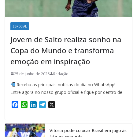
ESPECIAL
Jovem de Salto realiza sonho na
Copa do Mundo e transforma
emoção em inspiração
25 de junho de 2026
Redação
Receba as principais notícias do dia no WhatsApp!
Entre agora no nosso grupo oficial e fique por dentro de
F
W
L
T
X
a
h
i
e
c
a
n
l
e
t
k
e
Vitória pode colocar Brasil em jogo às
b
s
e
g
14h na segunda