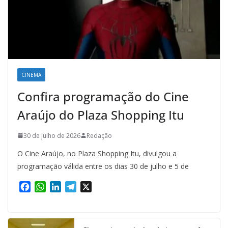
CINEMA
Confira programação do Cine
Araújo do Plaza Shopping Itu
30 de julho de 2026
Redação
O Cine Araújo, no Plaza Shopping Itu, divulgou a
programação válida entre os dias 30 de julho e 5 de
F
W
L
T
X
a
h
i
e
c
a
n
l
e
t
k
e