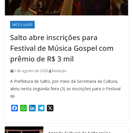
ARTE E LAZER
Salto abre inscrições para
Festival de Música Gospel com
prêmio de R$ 3 mil
3 de agosto de 2026
Redação
A Prefeitura de Salto, por meio da Secretaria da Cultura,
abriu nesta segunda-feira (3) as inscrições para o Festival
de
F
W
L
T
X
a
h
i
e
c
a
n
l
e
t
k
e