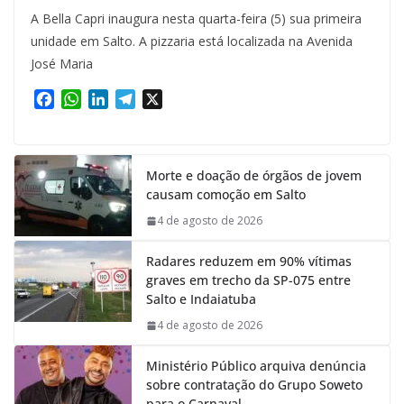
A Bella Capri inaugura nesta quarta-feira (5) sua primeira
unidade em Salto. A pizzaria está localizada na Avenida
José Maria
F
W
L
T
X
a
h
i
e
c
a
n
l
e
t
k
e
Morte e doação de órgãos de jovem
b
s
e
g
causam comoção em Salto
o
A
d
r
o
p
I
a
4 de agosto de 2026
k
p
n
m
Radares reduzem em 90% vítimas
graves em trecho da SP-075 entre
Salto e Indaiatuba
4 de agosto de 2026
Ministério Público arquiva denúncia
sobre contratação do Grupo Soweto
para o Carnaval