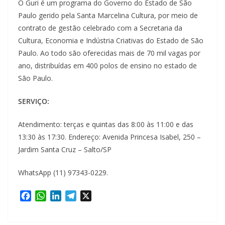
O Guri é um programa do Governo do Estado de São
Paulo gerido pela Santa Marcelina Cultura, por meio de
contrato de gestão celebrado com a Secretaria da
Cultura, Economia e Indústria Criativas do Estado de São
Paulo. Ao todo são oferecidas mais de 70 mil vagas por
ano, distribuídas em 400 polos de ensino no estado de
São Paulo.
SERVIÇO:
Atendimento: terças e quintas das 8:00 às 11:00 e das
13:30 às 17:30. Endereço: Avenida Princesa Isabel, 250 –
Jardim Santa Cruz – Salto/SP
WhatsApp (11) 97343-0229.
F
W
L
T
X
a
h
i
e
c
a
n
l