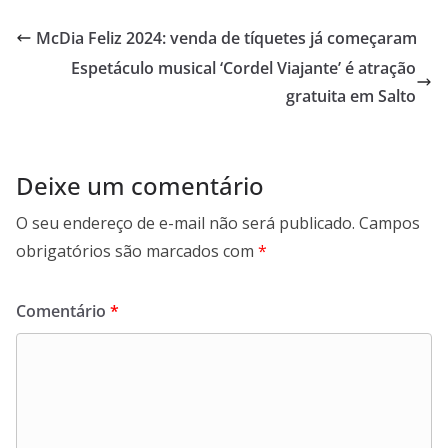
e
t
k
e
b
s
e
g
McDia Feliz 2024: venda de tíquetes já começaram
o
A
d
r
Espetáculo musical ‘Cordel Viajante’ é atração
o
p
I
a
k
p
n
m
gratuita em Salto
Deixe um comentário
O seu endereço de e-mail não será publicado.
Campos
obrigatórios são marcados com
*
Comentário
*