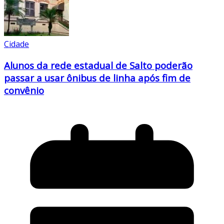
Cidade
Alunos da rede estadual de Salto poderão
passar a usar ônibus de linha após fim de
convênio