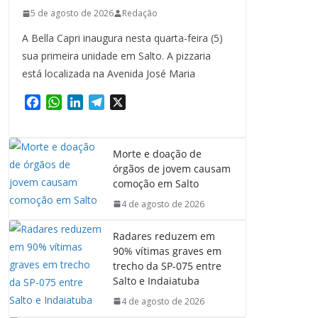
5 de agosto de 2026
Redação
A Bella Capri inaugura nesta quarta-feira (5)
sua primeira unidade em Salto. A pizzaria
está localizada na Avenida José Maria
F
W
L
T
X
a
h
i
e
c
a
n
l
e
t
k
e
Morte e doação de
b
s
e
g
órgãos de jovem causam
o
A
d
r
comoção em Salto
o
p
I
a
4 de agosto de 2026
k
p
n
m
Radares reduzem em
90% vítimas graves em
trecho da SP-075 entre
Salto e Indaiatuba
4 de agosto de 2026