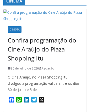
CINEMA
CINEMA
Confira programação do
Cine Araújo do Plaza
Shopping Itu
30 de julho de 2026
Redação
O Cine Araújo, no Plaza Shopping Itu,
divulgou a programação válida entre os dias
30 de julho e 5 de
F
W
L
T
X
a
h
i
e
c
a
n
l