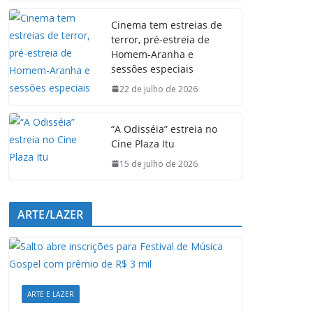
e
t
k
e
Cinema tem estreias de
b
s
e
g
terror, pré-estreia de
o
A
d
r
Homem-Aranha e
o
p
I
a
sessões especiais
k
p
n
m
22 de julho de 2026
“A Odisséia” estreia no
Cine Plaza Itu
15 de julho de 2026
ARTE/LAZER
ARTE E LAZER