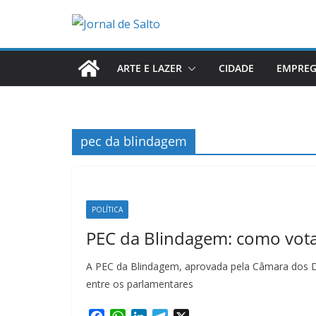
Pular
para
o
conteúdo
ARTE E LAZER
CIDADE
EMPRE
pec da blindagem
POLÍTICA
PEC da Blindagem: como vot
A PEC da Blindagem, aprovada pela Câmara dos De
entre os parlamentares