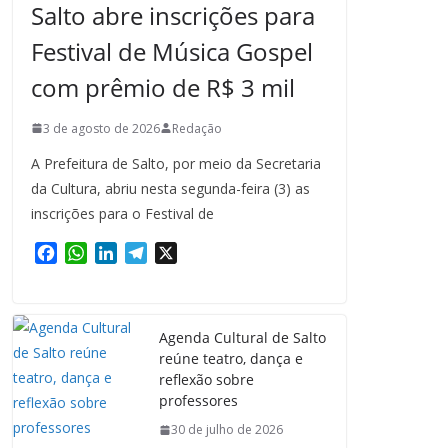
Salto abre inscrições para
Festival de Música Gospel
com prêmio de R$ 3 mil
3 de agosto de 2026
Redação
A Prefeitura de Salto, por meio da Secretaria
da Cultura, abriu nesta segunda-feira (3) as
inscrições para o Festival de
F
W
L
T
X
a
h
i
e
c
a
n
l
e
t
k
e
Agenda Cultural de Salto
b
s
e
g
reúne teatro, dança e
o
A
d
r
reflexão sobre
o
p
I
a
professores
k
p
n
m
30 de julho de 2026