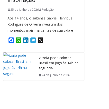
25 de junho de 2026
Redação
Aos 14 anos, o saltense Gabriel Henrique
Rodrigues de Oliveira viveu um dos
momentos mais marcantes de sua vida e
F
W
L
T
X
a
h
i
e
c
a
n
l
e
t
k
e
Vitória pode colocar
b
s
e
g
Brasil em jogo às 14h na
o
A
d
r
segunda
o
p
I
a
24 de junho de 2026
k
p
n
m