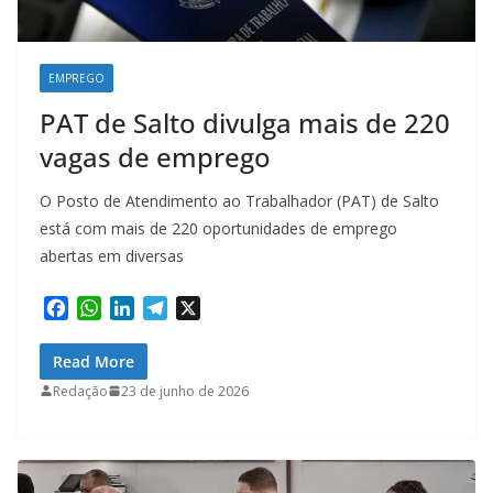
EMPREGO
PAT de Salto divulga mais de 220
vagas de emprego
O Posto de Atendimento ao Trabalhador (PAT) de Salto
está com mais de 220 oportunidades de emprego
abertas em diversas
F
W
L
T
X
a
h
i
e
c
a
n
l
Read More
e
t
k
e
Redação
23 de junho de 2026
b
s
e
g
o
A
d
r
o
p
I
a
k
p
n
m