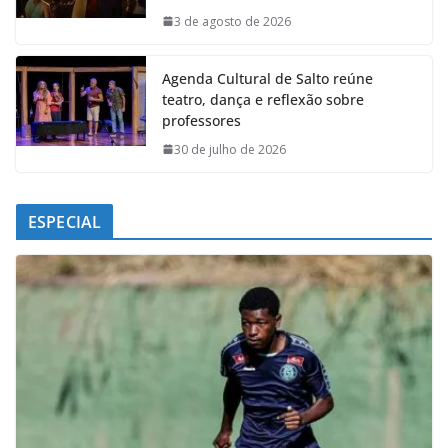
k
p
n
m
3 de agosto de 2026
Agenda Cultural de Salto reúne
teatro, dança e reflexão sobre
professores
30 de julho de 2026
ESPECIAL