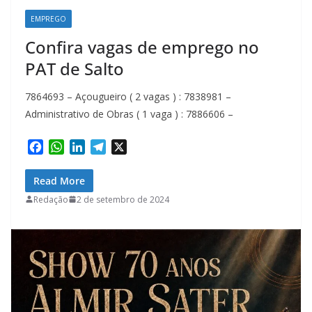
EMPREGO
Confira vagas de emprego no
PAT de Salto
7864693 – Açougueiro ( 2 vagas ) : 7838981 –
Administrativo de Obras ( 1 vaga ) : 7886606 –
F
W
L
T
X
a
h
i
e
c
a
n
l
Read More
e
t
k
e
Redação
2 de setembro de 2024
b
s
e
g
o
A
d
r
o
p
I
a
k
p
n
m