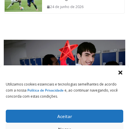
o
p
I
a
24 de junho de 2026
k
p
n
m
Utilizamos cookies essenciais e tecnologias semelhantes de acordo
com a nossa
Política de Privacidade
e, ao continuar navegando, você
concorda com estas condições.
Aceitar
Copyright © 2026
Jornal de Salto
. Todos os direitos reservados.