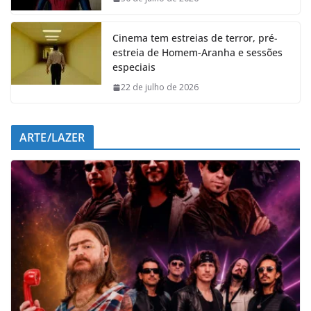
k
p
n
m
Cinema tem estreias de terror, pré-
estreia de Homem-Aranha e sessões
especiais
22 de julho de 2026
ARTE/LAZER