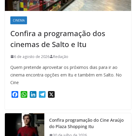
CINEMA
Confira a programação dos
cinemas de Salto e Itu
6 de agosto de 2026
Redação
Quem pretende aproveitar os próximos dias para ir ao
cinema encontra opções em Itu e também em Salto. No
Cine
F
W
L
T
X
a
h
i
e
c
a
n
l
e
t
k
e
Confira programação do Cine Araújo
b
s
e
g
do Plaza Shopping Itu
o
A
d
r
o
p
I
a
30 de julho de 2026