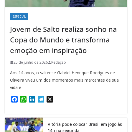
ESPECIAL
Jovem de Salto realiza sonho na
Copa do Mundo e transforma
emoção em inspiração
25 de junho de 2026
Redação
Aos 14 anos, o saltense Gabriel Henrique Rodrigues de
Oliveira viveu um dos momentos mais marcantes de sua
vida e
F
W
L
T
X
a
h
i
e
c
a
n
l
e
t
k
e
Vitória pode colocar Brasil em jogo às
b
s
e
g
14h na segunda
o
A
d
r