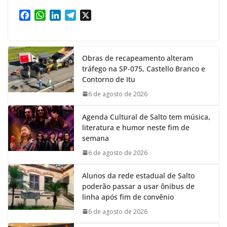
F
W
L
T
X
a
h
i
e
c
a
n
l
e
t
k
e
Obras de recapeamento alteram
b
s
e
g
tráfego na SP-075, Castello Branco e
o
A
d
r
Contorno de Itu
o
p
I
a
k
p
n
m
6 de agosto de 2026
Agenda Cultural de Salto tem música,
literatura e humor neste fim de
semana
6 de agosto de 2026
Alunos da rede estadual de Salto
poderão passar a usar ônibus de
linha após fim de convênio
6 de agosto de 2026