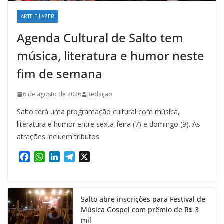
ARTE E LAZER
Agenda Cultural de Salto tem
música, literatura e humor neste
fim de semana
6 de agosto de 2026
Redação
Salto terá uma programação cultural com música,
literatura e humor entre sexta-feira (7) e domingo (9). As
atrações incluem tributos
F
W
L
T
X
a
h
i
e
c
a
n
l
e
t
k
e
Salto abre inscrições para Festival de
b
s
e
g
Música Gospel com prêmio de R$ 3
o
A
d
r
mil
o
p
I
a