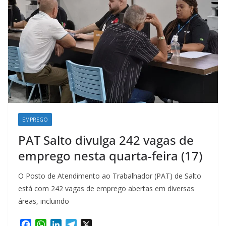
EMPREGO
PAT Salto divulga 242 vagas de
emprego nesta quarta-feira (17)
O Posto de Atendimento ao Trabalhador (PAT) de Salto
está com 242 vagas de emprego abertas em diversas
áreas, incluindo
F
W
L
T
X