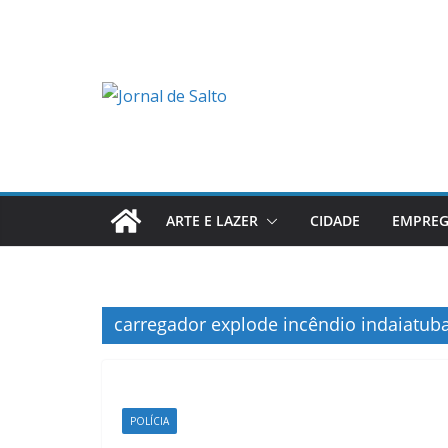
Pular
para
o
conteúdo
ARTE E LAZER
CIDADE
EMPRE
carregador explode incêndio indaiatub
POLÍCIA