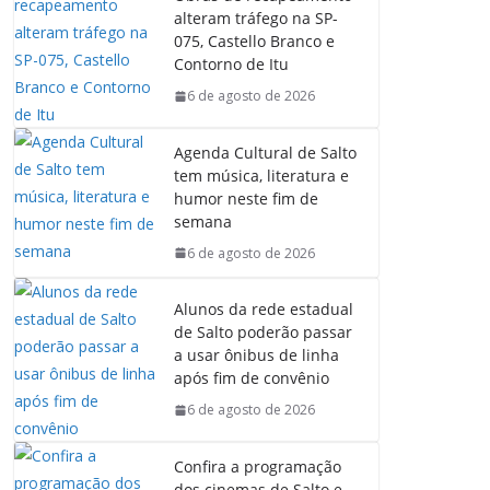
b
s
e
g
alteram tráfego na SP-
o
A
d
r
075, Castello Branco e
o
p
I
a
Contorno de Itu
k
p
n
m
6 de agosto de 2026
Agenda Cultural de Salto
tem música, literatura e
humor neste fim de
semana
6 de agosto de 2026
Alunos da rede estadual
de Salto poderão passar
a usar ônibus de linha
após fim de convênio
6 de agosto de 2026
Confira a programação
dos cinemas de Salto e