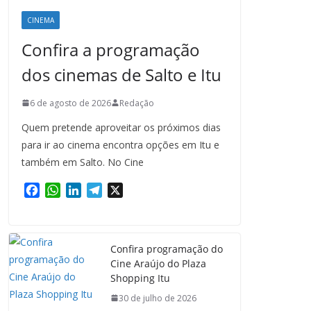
CINEMA
Confira a programação
dos cinemas de Salto e Itu
6 de agosto de 2026
Redação
Quem pretende aproveitar os próximos dias
para ir ao cinema encontra opções em Itu e
também em Salto. No Cine
F
W
L
T
X
a
h
i
e
c
a
n
l
e
t
k
e
Confira programação do
b
s
e
g
Cine Araújo do Plaza
o
A
d
r
Shopping Itu
o
p
I
a
k
p
n
m
30 de julho de 2026