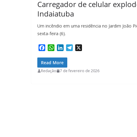
Carregador de celular explod
Indaiatuba
Um incêndio em uma residência no Jardim João Pio
sexta-feira (6).
F
W
L
T
X
a
h
i
e
c
a
n
l
Read More
e
t
k
e
Redação
7 de fevereiro de 2026
b
s
e
g
o
A
d
r
o
p
I
a
k
p
n
m