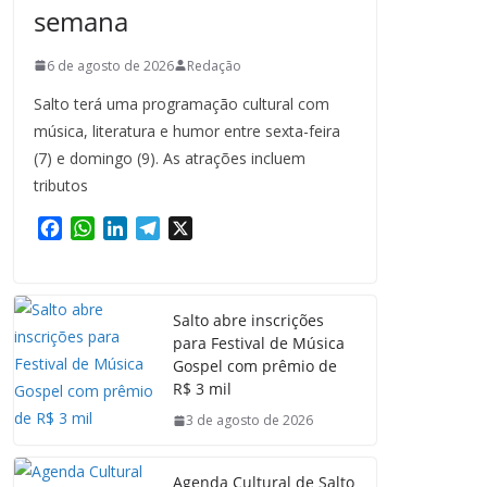
semana
6 de agosto de 2026
Redação
Salto terá uma programação cultural com
música, literatura e humor entre sexta-feira
(7) e domingo (9). As atrações incluem
tributos
F
W
L
T
X
a
h
i
e
c
a
n
l
e
t
k
e
Salto abre inscrições
b
s
e
g
para Festival de Música
o
A
d
r
Gospel com prêmio de
o
p
I
a
R$ 3 mil
k
p
n
m
3 de agosto de 2026
Agenda Cultural de Salto