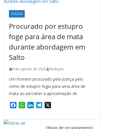
POLÍCIA
Procurado por estupro
foge para área de mata
durante abordagem em
Salto
6 de agosto de 2026
Redação
Um homem procurado pela Justiça pelo
crime de estupro fugiu para uma área de
mata ao perceber a aproximação de
F
W
L
T
X
a
h
i
e
c
a
n
l
e
t
k
e
Obras de recapeamento