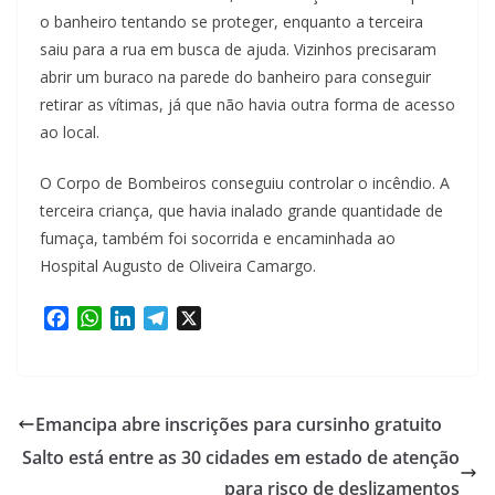
o banheiro tentando se proteger, enquanto a terceira
saiu para a rua em busca de ajuda. Vizinhos precisaram
abrir um buraco na parede do banheiro para conseguir
retirar as vítimas, já que não havia outra forma de acesso
ao local.
O Corpo de Bombeiros conseguiu controlar o incêndio. A
terceira criança, que havia inalado grande quantidade de
fumaça, também foi socorrida e encaminhada ao
Hospital Augusto de Oliveira Camargo.
F
W
L
T
X
a
h
i
e
c
a
n
l
e
t
k
e
b
s
e
g
Emancipa abre inscrições para cursinho gratuito
o
A
d
r
Salto está entre as 30 cidades em estado de atenção
o
p
I
a
k
p
n
m
para risco de deslizamentos