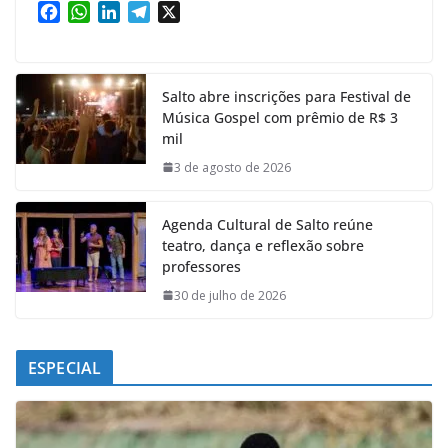
F
W
L
T
X
a
h
i
e
c
a
n
l
e
t
k
e
Salto abre inscrições para Festival de
b
s
e
g
Música Gospel com prêmio de R$ 3
o
A
d
r
mil
o
p
I
a
k
p
n
m
3 de agosto de 2026
Agenda Cultural de Salto reúne
teatro, dança e reflexão sobre
professores
30 de julho de 2026
ESPECIAL