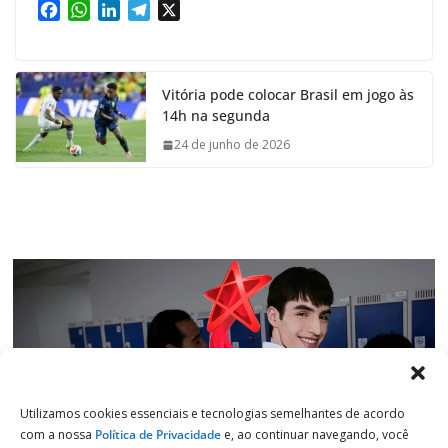
F
W
L
T
X
a
h
i
e
c
a
n
l
e
t
k
e
Vitória pode colocar Brasil em jogo às
b
s
e
g
14h na segunda
o
A
d
r
o
p
I
a
24 de junho de 2026
k
p
n
m
Utilizamos cookies essenciais e tecnologias semelhantes de acordo
com a nossa
Política de Privacidade
e, ao continuar navegando, você