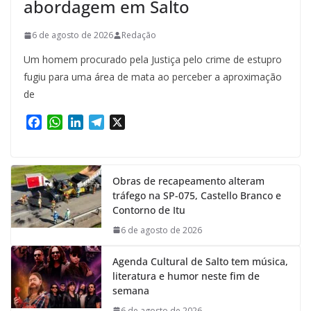
abordagem em Salto
6 de agosto de 2026
Redação
Um homem procurado pela Justiça pelo crime de estupro
fugiu para uma área de mata ao perceber a aproximação
de
F
W
L
T
X
a
h
i
e
c
a
n
l
e
t
k
e
Obras de recapeamento alteram
b
s
e
g
tráfego na SP-075, Castello Branco e
o
A
d
r
Contorno de Itu
o
p
I
a
k
p
n
m
6 de agosto de 2026
Agenda Cultural de Salto tem música,
literatura e humor neste fim de
semana
6 de agosto de 2026