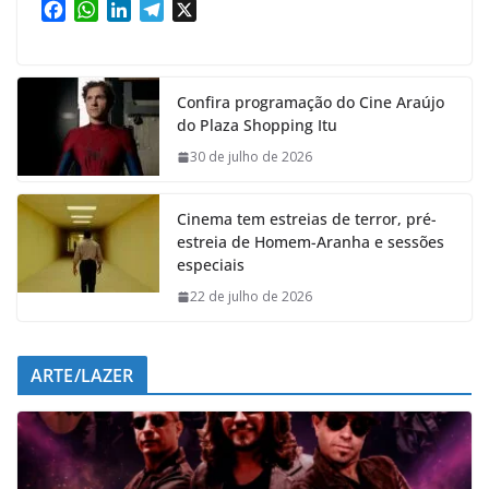
F
W
L
T
X
a
h
i
e
c
a
n
l
e
t
k
e
Confira programação do Cine Araújo
b
s
e
g
do Plaza Shopping Itu
o
A
d
r
o
p
I
a
30 de julho de 2026
k
p
n
m
Cinema tem estreias de terror, pré-
estreia de Homem-Aranha e sessões
especiais
22 de julho de 2026
ARTE/LAZER