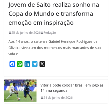
Jovem de Salto realiza sonho na
Copa do Mundo e transforma
emoção em inspiração
25 de junho de 2026
Redação
Aos 14 anos, o saltense Gabriel Henrique Rodrigues de
Oliveira viveu um dos momentos mais marcantes de sua
vida e
F
W
L
T
X
a
h
i
e
c
a
n
l
e
t
k
e
Vitória pode colocar Brasil em jogo às
b
s
e
g
14h na segunda
o
A
d
r
o
p
I
a
24 de junho de 2026
k
p
n
m