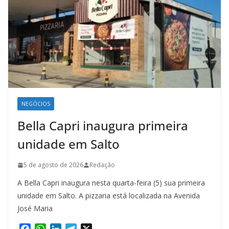
NEGÓCIOS
Bella Capri inaugura primeira
unidade em Salto
5 de agosto de 2026
Redação
A Bella Capri inaugura nesta quarta-feira (5) sua primeira
unidade em Salto. A pizzaria está localizada na Avenida
José Maria
F
W
L
T
X