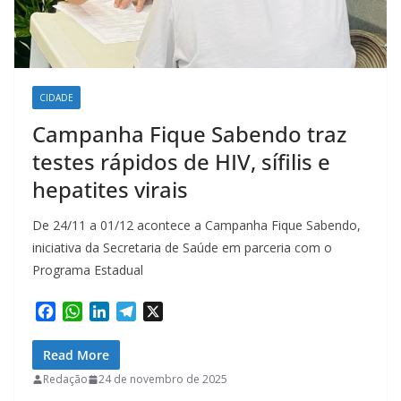
CIDADE
Campanha Fique Sabendo traz
testes rápidos de HIV, sífilis e
hepatites virais
De 24/11 a 01/12 acontece a Campanha Fique Sabendo,
iniciativa da Secretaria de Saúde em parceria com o
Programa Estadual
F
W
L
T
X
a
h
i
e
c
a
n
l
Read More
e
t
k
e
Redação
24 de novembro de 2025
b
s
e
g