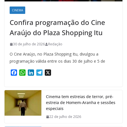
CINEMA
Confira programação do Cine
Araújo do Plaza Shopping Itu
30 de julho de 2026
Redação
O Cine Araújo, no Plaza Shopping Itu, divulgou a
programação válida entre os dias 30 de julho e 5 de
F
W
L
T
X
a
h
i
e
c
a
n
l
e
t
k
e
Cinema tem estreias de terror, pré-
b
s
e
g
estreia de Homem-Aranha e sessões
o
A
d
r
especiais
o
p
I
a
k
p
n
m
22 de julho de 2026