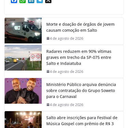
a
h
i
e
c
a
n
l
e
t
k
e
Morte e doação de órgãos de jovem
b
s
e
g
causam comoção em Salto
o
A
d
r
o
p
I
a
4 de agosto de 2026
k
p
n
m
Radares reduzem em 90% vítimas
graves em trecho da SP-075 entre
Salto e Indaiatuba
4 de agosto de 2026
Ministério Público arquiva denúncia
sobre contratação do Grupo Soweto
para o Carnaval
4 de agosto de 2026
Salto abre inscrições para Festival de
Música Gospel com prêmio de R$ 3