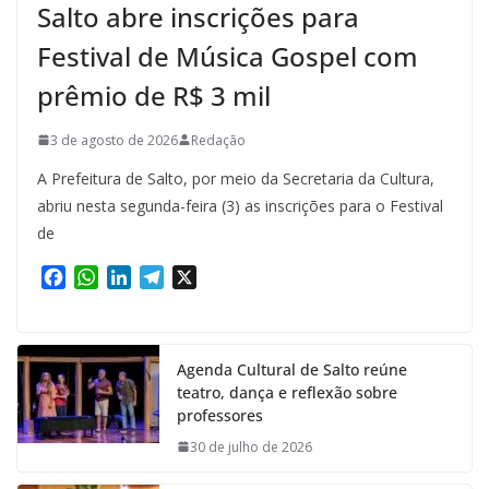
Salto abre inscrições para
Festival de Música Gospel com
prêmio de R$ 3 mil
3 de agosto de 2026
Redação
A Prefeitura de Salto, por meio da Secretaria da Cultura,
abriu nesta segunda-feira (3) as inscrições para o Festival
de
F
W
L
T
X
a
h
i
e
c
a
n
l
e
t
k
e
Agenda Cultural de Salto reúne
b
s
e
g
teatro, dança e reflexão sobre
o
A
d
r
professores
o
p
I
a
k
p
n
m
30 de julho de 2026