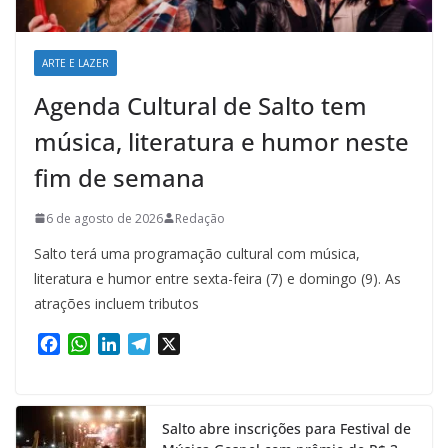
ARTE E LAZER
Agenda Cultural de Salto tem
música, literatura e humor neste
fim de semana
6 de agosto de 2026
Redação
Salto terá uma programação cultural com música,
literatura e humor entre sexta-feira (7) e domingo (9). As
atrações incluem tributos
F
W
L
T
X
a
h
i
e
c
a
n
l
e
t
k
e
Salto abre inscrições para Festival de
b
s
e
g