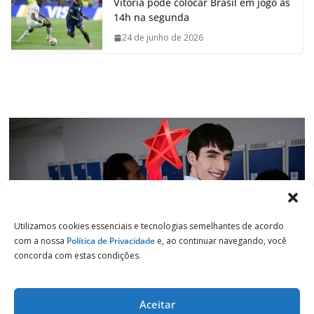
Vitória pode colocar Brasil em jogo às
b
s
e
g
14h na segunda
o
A
d
r
o
p
I
a
24 de junho de 2026
k
p
n
m
Utilizamos cookies essenciais e tecnologias semelhantes de acordo
com a nossa
Política de Privacidade
e, ao continuar navegando, você
concorda com estas condições.
Aceitar