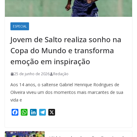
ESPECIAL
Jovem de Salto realiza sonho na
Copa do Mundo e transforma
emoção em inspiração
25 de junho de 2026
Redação
Aos 14 anos, o saltense Gabriel Henrique Rodrigues de
Oliveira viveu um dos momentos mais marcantes de sua
vida e
F
W
L
T
X
a
h
i
e
c
a
n
l
e
t
k
e