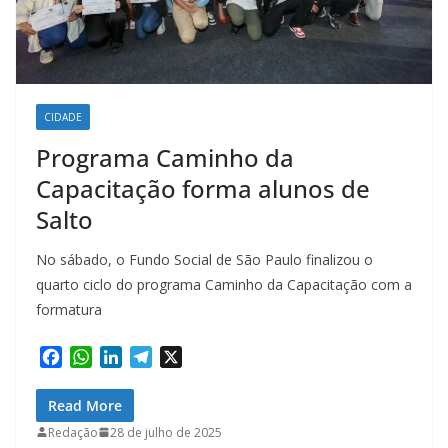
CIDADE
Programa Caminho da
Capacitação forma alunos de
Salto
No sábado, o Fundo Social de São Paulo finalizou o
quarto ciclo do programa Caminho da Capacitação com a
formatura
F
W
L
T
X
a
h
i
e
c
a
n
l
Read More
e
t
k
e
Redação
28 de julho de 2025
b
s
e
g