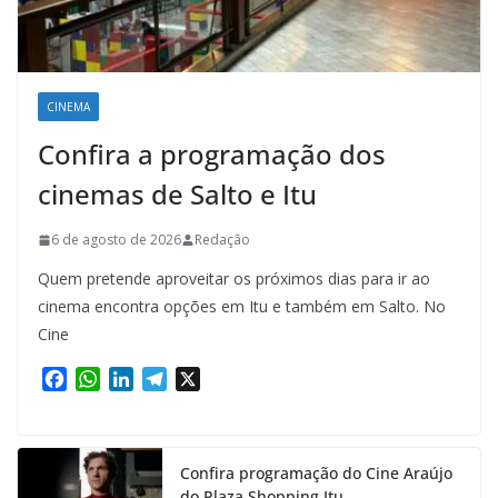
CINEMA
Confira a programação dos
cinemas de Salto e Itu
6 de agosto de 2026
Redação
Quem pretende aproveitar os próximos dias para ir ao
cinema encontra opções em Itu e também em Salto. No
Cine
F
W
L
T
X
a
h
i
e
c
a
n
l
e
t
k
e
Confira programação do Cine Araújo
b
s
e
g
do Plaza Shopping Itu