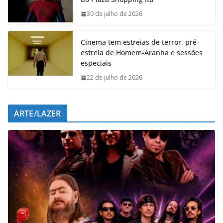
o
A
d
r
o
p
I
a
30 de julho de 2026
k
p
n
m
Cinema tem estreias de terror, pré-
estreia de Homem-Aranha e sessões
especiais
22 de julho de 2026
ARTE/LAZER