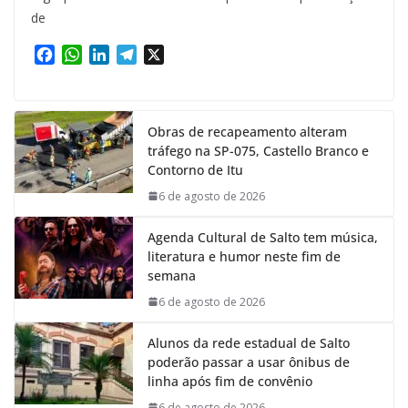
de
F
W
L
T
X
a
h
i
e
c
a
n
l
e
t
k
e
Obras de recapeamento alteram
b
s
e
g
tráfego na SP-075, Castello Branco e
o
A
d
r
Contorno de Itu
o
p
I
a
k
p
n
m
6 de agosto de 2026
Agenda Cultural de Salto tem música,
literatura e humor neste fim de
semana
6 de agosto de 2026
Alunos da rede estadual de Salto
poderão passar a usar ônibus de
linha após fim de convênio
6 de agosto de 2026