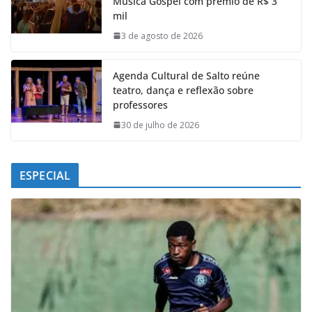
Música Gospel com prêmio de R$ 3
o
A
d
r
mil
o
p
I
a
k
p
n
m
3 de agosto de 2026
Agenda Cultural de Salto reúne
teatro, dança e reflexão sobre
professores
30 de julho de 2026
ESPECIAL