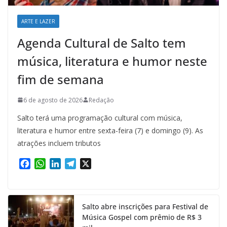
ARTE E LAZER
Agenda Cultural de Salto tem
música, literatura e humor neste
fim de semana
6 de agosto de 2026
Redação
Salto terá uma programação cultural com música,
literatura e humor entre sexta-feira (7) e domingo (9). As
atrações incluem tributos
F
W
L
T
X
a
h
i
e
c
a
n
l
e
t
k
e
Salto abre inscrições para Festival de
b
s
e
g
Música Gospel com prêmio de R$ 3
o
A
d
r