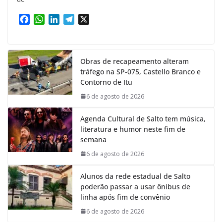
F
W
L
T
X
a
h
i
e
c
a
n
l
e
t
k
e
Obras de recapeamento alteram
b
s
e
g
tráfego na SP-075, Castello Branco e
o
A
d
r
Contorno de Itu
o
p
I
a
k
p
n
m
6 de agosto de 2026
Agenda Cultural de Salto tem música,
literatura e humor neste fim de
semana
6 de agosto de 2026
Alunos da rede estadual de Salto
poderão passar a usar ônibus de
linha após fim de convênio
6 de agosto de 2026