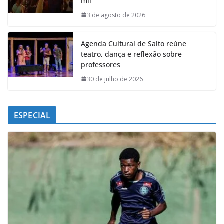
mil
o
p
I
a
k
p
n
m
3 de agosto de 2026
Agenda Cultural de Salto reúne
teatro, dança e reflexão sobre
professores
30 de julho de 2026
ESPECIAL