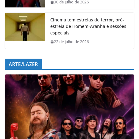
o
p
I
a
30 de julho de 2026
k
p
n
m
Cinema tem estreias de terror, pré-
estreia de Homem-Aranha e sessões
especiais
22 de julho de 2026
ARTE/LAZER