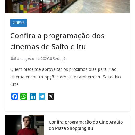
CINEMA
Confira a programação dos
cinemas de Salto e Itu
6 de agosto de 2026
Redação
Quem pretende aproveitar os próximos dias para ir ao
cinema encontra opções em Itu e também em Salto. No
Cine
F
W
L
T
X
a
h
i
e
c
a
n
l
e
t
k
e
Confira programação do Cine Araújo
b
s
e
g
do Plaza Shopping Itu
o
A
d
r