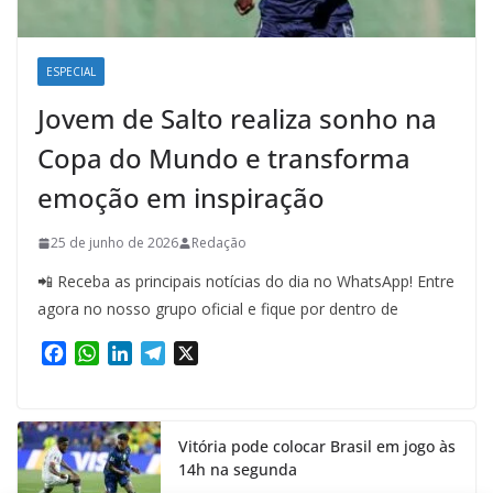
ESPECIAL
Jovem de Salto realiza sonho na
Copa do Mundo e transforma
emoção em inspiração
25 de junho de 2026
Redação
📲 Receba as principais notícias do dia no WhatsApp! Entre
agora no nosso grupo oficial e fique por dentro de
F
W
L
T
X
a
h
i
e
c
a
n
l
e
t
k
e
Vitória pode colocar Brasil em jogo às
b
s
e
g
14h na segunda
o
A
d
r