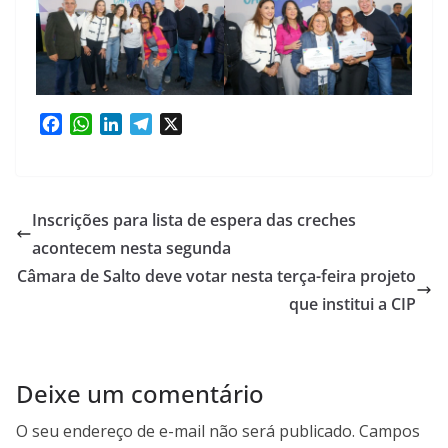
F
W
L
T
X
a
h
i
e
c
a
n
l
e
t
k
e
b
s
e
g
Inscrições para lista de espera das creches
o
A
d
r
acontecem nesta segunda
o
p
I
a
Câmara de Salto deve votar nesta terça-feira projeto
k
p
n
m
que institui a CIP
Deixe um comentário
O seu endereço de e-mail não será publicado.
Campos