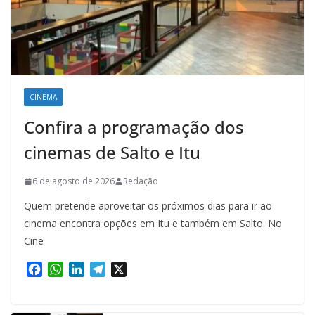
CINEMA
Confira a programação dos
cinemas de Salto e Itu
6 de agosto de 2026
Redação
Quem pretende aproveitar os próximos dias para ir ao
cinema encontra opções em Itu e também em Salto. No
Cine
F
W
L
T
X
a
h
i
e
c
a
n
l