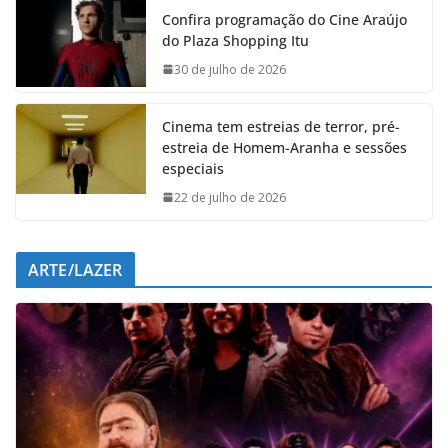
e
t
k
e
Confira programação do Cine Araújo
b
s
e
g
do Plaza Shopping Itu
o
A
d
r
o
p
I
a
30 de julho de 2026
k
p
n
m
Cinema tem estreias de terror, pré-
estreia de Homem-Aranha e sessões
especiais
22 de julho de 2026
ARTE/LAZER