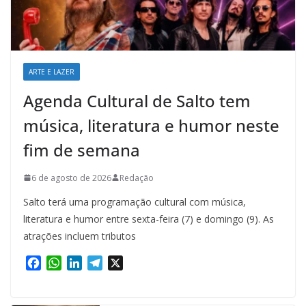
ARTE E LAZER
Agenda Cultural de Salto tem
música, literatura e humor neste
fim de semana
6 de agosto de 2026
Redação
Salto terá uma programação cultural com música,
literatura e humor entre sexta-feira (7) e domingo (9). As
atrações incluem tributos
F
W
L
T
X
a
h
i
e
c
a
n
l