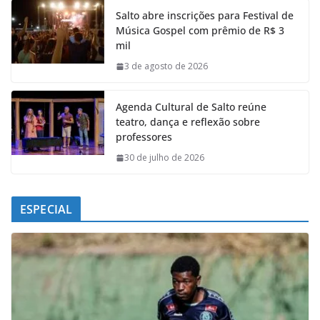
e
t
k
e
Salto abre inscrições para Festival de
b
s
e
g
Música Gospel com prêmio de R$ 3
o
A
d
r
mil
o
p
I
a
k
p
n
m
3 de agosto de 2026
Agenda Cultural de Salto reúne
teatro, dança e reflexão sobre
professores
30 de julho de 2026
ESPECIAL