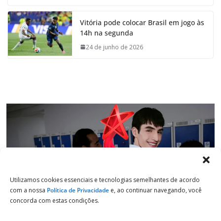
c
a
n
l
e
t
k
e
Vitória pode colocar Brasil em jogo às
b
s
e
g
14h na segunda
o
A
d
r
o
p
I
a
24 de junho de 2026
k
p
n
m
Utilizamos cookies essenciais e tecnologias semelhantes de acordo
com a nossa
Política de Privacidade
e, ao continuar navegando, você
concorda com estas condições.