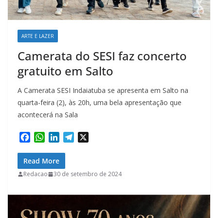
ARTE E LAZER
Camerata do SESI faz concerto
gratuito em Salto
A Camerata SESI Indaiatuba se apresenta em Salto na
quarta-feira (2), às 20h, uma bela apresentação que
acontecerá na Sala
F
W
L
T
X
a
h
i
e
c
a
n
l
Read More
e
t
k
e
Redacao
30 de setembro de 2024
b
s
e
g
o
A
d
r
o
p
I
a
k
p
n
m