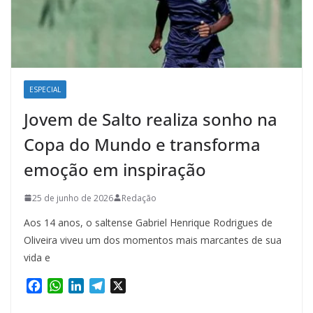
ESPECIAL
Jovem de Salto realiza sonho na
Copa do Mundo e transforma
emoção em inspiração
25 de junho de 2026
Redação
Aos 14 anos, o saltense Gabriel Henrique Rodrigues de
Oliveira viveu um dos momentos mais marcantes de sua
vida e
F
W
L
T
X
a
h
i
e