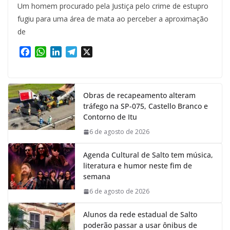
Um homem procurado pela Justiça pelo crime de estupro
fugiu para uma área de mata ao perceber a aproximação
de
F
W
L
T
X
a
h
i
e
c
a
n
l
e
t
k
e
Obras de recapeamento alteram
b
s
e
g
tráfego na SP-075, Castello Branco e
o
A
d
r
Contorno de Itu
o
p
I
a
k
p
n
m
6 de agosto de 2026
Agenda Cultural de Salto tem música,
literatura e humor neste fim de
semana
6 de agosto de 2026
Alunos da rede estadual de Salto
poderão passar a usar ônibus de