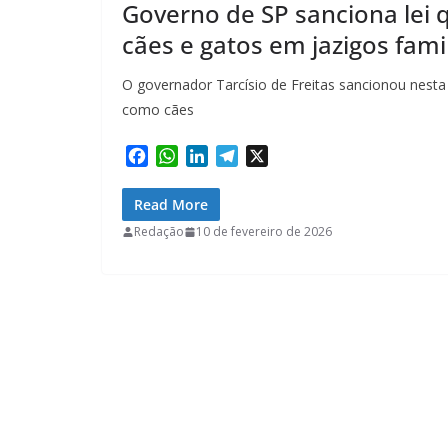
Governo de SP sanciona lei 
cães e gatos em jazigos fami
O governador Tarcísio de Freitas sancionou nesta 
como cães
F
W
L
T
X
a
h
i
e
c
a
n
l
Read More
e
t
k
e
Redação
10 de fevereiro de 2026
b
s
e
g
o
A
d
r
o
p
I
a
k
p
n
m