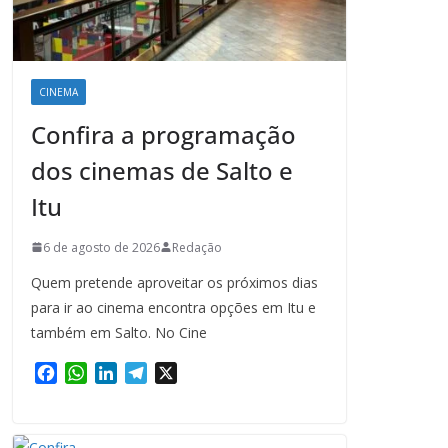
CINEMA
Confira a programação
dos cinemas de Salto e
Itu
6 de agosto de 2026
Redação
Quem pretende aproveitar os próximos dias
para ir ao cinema encontra opções em Itu e
também em Salto. No Cine
F
W
L
T
X
a
h
i
e
c
a
n
l
e
t
k
e