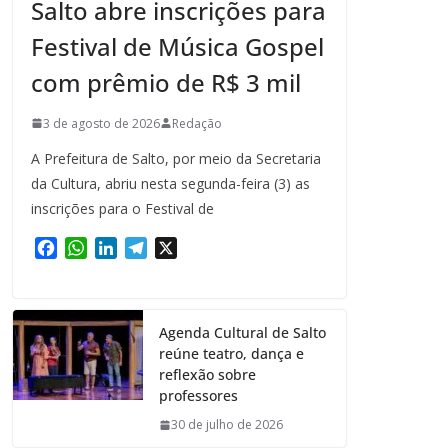
Salto abre inscrições para
Festival de Música Gospel
com prêmio de R$ 3 mil
3 de agosto de 2026
Redação
A Prefeitura de Salto, por meio da Secretaria
da Cultura, abriu nesta segunda-feira (3) as
inscrições para o Festival de
F
W
L
T
X
a
h
i
e
c
a
n
l
e
t
k
e
Agenda Cultural de Salto
b
s
e
g
reúne teatro, dança e
o
A
d
r
reflexão sobre
o
p
I
a
professores
k
p
n
m
30 de julho de 2026