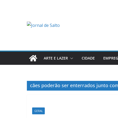
Pular
para
o
conteúdo
ARTE E LAZER
CIDADE
EMPRE
cães poderão ser enterrados junto com
GERAL