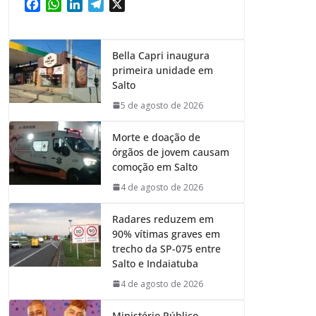
F
W
L
T
X
a
h
i
e
c
a
n
l
e
t
k
e
Bella Capri inaugura
b
s
e
g
primeira unidade em
o
A
d
r
Salto
o
p
I
a
5 de agosto de 2026
k
p
n
m
Morte e doação de
órgãos de jovem causam
comoção em Salto
4 de agosto de 2026
Radares reduzem em
90% vítimas graves em
trecho da SP-075 entre
Salto e Indaiatuba
4 de agosto de 2026
Ministério Público