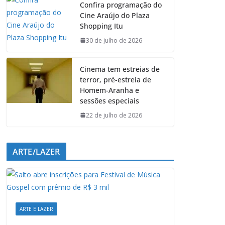
Confira programação do
b
s
e
g
Cine Araújo do Plaza
o
A
d
r
Shopping Itu
o
p
I
a
k
p
n
m
30 de julho de 2026
Cinema tem estreias de
terror, pré-estreia de
Homem-Aranha e
sessões especiais
22 de julho de 2026
ARTE/LAZER
ARTE E LAZER