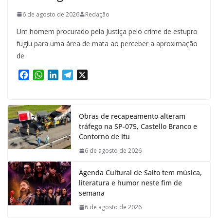
6 de agosto de 2026
Redação
Um homem procurado pela Justiça pelo crime de estupro
fugiu para uma área de mata ao perceber a aproximação
de
F
W
L
T
X
a
h
i
e
c
a
n
l
e
t
k
e
Obras de recapeamento alteram
b
s
e
g
tráfego na SP-075, Castello Branco e
o
A
d
r
Contorno de Itu
o
p
I
a
k
p
n
m
6 de agosto de 2026
Agenda Cultural de Salto tem música,
literatura e humor neste fim de
semana
6 de agosto de 2026