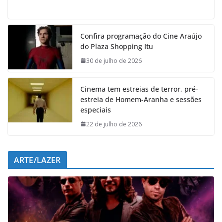
a
h
i
e
c
a
n
l
e
t
k
e
Confira programação do Cine Araújo
b
s
e
g
do Plaza Shopping Itu
o
A
d
r
o
p
I
a
30 de julho de 2026
k
p
n
m
Cinema tem estreias de terror, pré-
estreia de Homem-Aranha e sessões
especiais
22 de julho de 2026
ARTE/LAZER