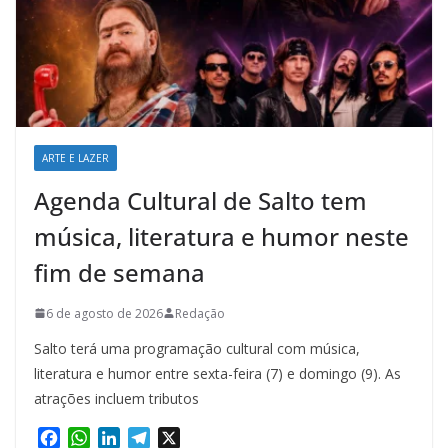
ARTE E LAZER
Agenda Cultural de Salto tem
música, literatura e humor neste
fim de semana
6 de agosto de 2026
Redação
Salto terá uma programação cultural com música,
literatura e humor entre sexta-feira (7) e domingo (9). As
atrações incluem tributos
F
W
L
T
X