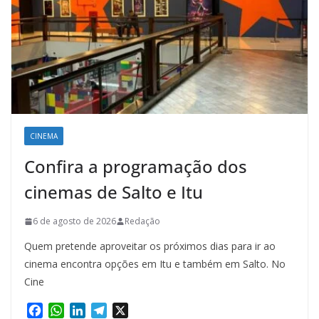
CINEMA
Confira a programação dos
cinemas de Salto e Itu
6 de agosto de 2026
Redação
Quem pretende aproveitar os próximos dias para ir ao
cinema encontra opções em Itu e também em Salto. No
Cine
F
W
L
T
X