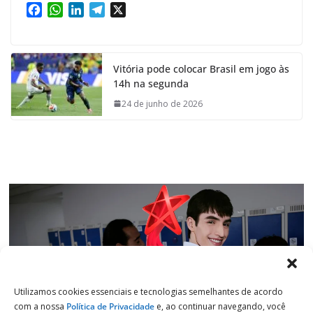
F
W
L
T
X
a
h
i
e
c
a
n
l
e
t
k
e
Vitória pode colocar Brasil em jogo às
b
s
e
g
14h na segunda
o
A
d
r
o
p
I
a
24 de junho de 2026
k
p
n
m
Utilizamos cookies essenciais e tecnologias semelhantes de acordo
com a nossa
Política de Privacidade
e, ao continuar navegando, você