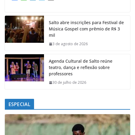
a
h
i
e
c
a
n
l
e
t
k
e
Salto abre inscrições para Festival de
b
s
e
g
Música Gospel com prêmio de R$ 3
o
A
d
r
mil
o
p
I
a
k
p
n
m
3 de agosto de 2026
Agenda Cultural de Salto reúne
teatro, dança e reflexão sobre
professores
30 de julho de 2026
ESPECIAL