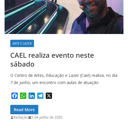
ARTE E LAZER
CAEL realiza evento neste
sábado
O Centro de Artes, Educação e Lazer (Cael) realiza, no dia
7 de junho, um encontro com aulas de atuação
F
W
L
T
X
a
h
i
e
c
a
n
l
Read More
e
t
k
e
Redação
5 de junho de 2025
b
s
e
g
o
A
d
r