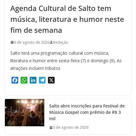
Agenda Cultural de Salto tem
música, literatura e humor neste
fim de semana
6 de agosto de 2026
Redação
Salto terá uma programação cultural com música,
literatura e humor entre sexta-feira (7) e domingo (9). As
atrações incluem tributos
F
W
L
T
X
a
h
i
e
c
a
n
l
e
t
k
e
Salto abre inscrições para Festival de
b
s
e
g
Música Gospel com prêmio de R$ 3
o
A
d
r
mil
o
p
I
a
k
p
n
m
3 de agosto de 2026