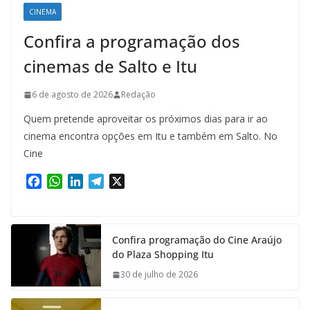
CINEMA
Confira a programação dos
cinemas de Salto e Itu
6 de agosto de 2026
Redação
Quem pretende aproveitar os próximos dias para ir ao
cinema encontra opções em Itu e também em Salto. No
Cine
F
W
L
T
X
a
h
i
e
c
a
n
l
e
t
k
e
Confira programação do Cine Araújo
b
s
e
g
do Plaza Shopping Itu
o
A
d
r
o
p
I
a
30 de julho de 2026
k
p
n
m