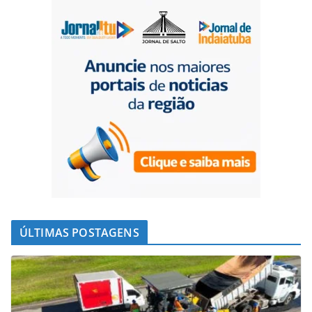
k
p
n
m
ÚLTIMAS POSTAGENS