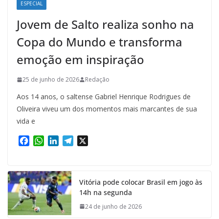
ESPECIAL
Jovem de Salto realiza sonho na
Copa do Mundo e transforma
emoção em inspiração
25 de junho de 2026
Redação
Aos 14 anos, o saltense Gabriel Henrique Rodrigues de
Oliveira viveu um dos momentos mais marcantes de sua
vida e
F
W
L
T
X
a
h
i
e
c
a
n
l
e
t
k
e
Vitória pode colocar Brasil em jogo às
b
s
e
g
14h na segunda
o
A
d
r
o
p
I
a
24 de junho de 2026
k
p
n
m