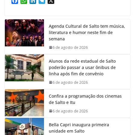
F
W
L
T
X
a
h
i
e
c
a
n
l
e
t
k
e
Agenda Cultural de Salto tem música,
b
s
e
g
literatura e humor neste fim de
o
A
d
r
semana
o
p
I
a
k
p
n
m
6 de agosto de 2026
Alunos da rede estadual de Salto
poderão passar a usar ônibus de
linha após fim de convênio
6 de agosto de 2026
Confira a programação dos cinemas
de Salto e Itu
6 de agosto de 2026
Bella Capri inaugura primeira
unidade em Salto