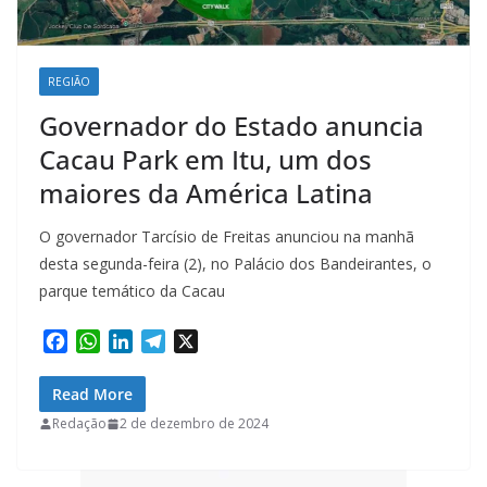
REGIÃO
Governador do Estado anuncia
Cacau Park em Itu, um dos
maiores da América Latina
O governador Tarcísio de Freitas anunciou na manhã
desta segunda-feira (2), no Palácio dos Bandeirantes, o
parque temático da Cacau
F
W
L
T
X
a
h
i
e
c
a
n
l
Read More
e
t
k
e
Redação
2 de dezembro de 2024
b
s
e
g
o
A
d
r
o
p
I
a