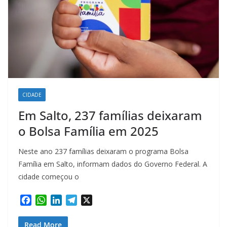
CIDADE
Em Salto, 237 famílias deixaram
o Bolsa Família em 2025
Neste ano 237 famílias deixaram o programa Bolsa
Família em Salto, informam dados do Governo Federal. A
cidade começou o
F
W
L
T
X
a
h
i
e
c
a
n
l
Read More