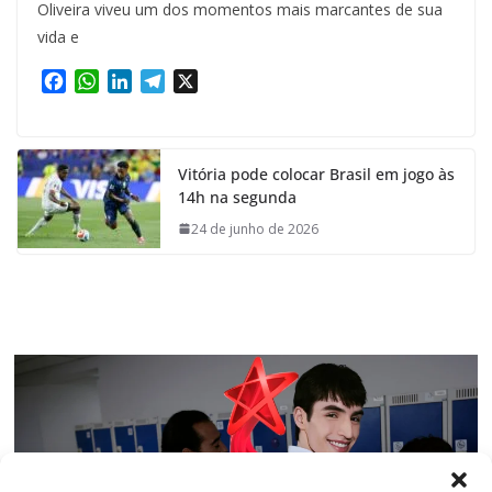
Oliveira viveu um dos momentos mais marcantes de sua
vida e
F
W
L
T
X
a
h
i
e
c
a
n
l
e
t
k
e
Vitória pode colocar Brasil em jogo às
b
s
e
g
14h na segunda
o
A
d
r
o
p
I
a
24 de junho de 2026
k
p
n
m