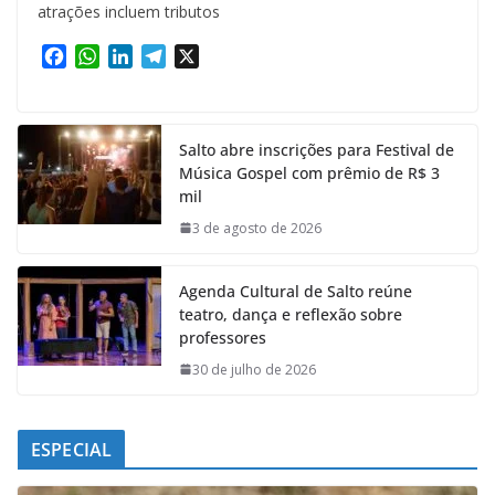
atrações incluem tributos
F
W
L
T
X
a
h
i
e
c
a
n
l
e
t
k
e
Salto abre inscrições para Festival de
b
s
e
g
Música Gospel com prêmio de R$ 3
o
A
d
r
mil
o
p
I
a
k
p
n
m
3 de agosto de 2026
Agenda Cultural de Salto reúne
teatro, dança e reflexão sobre
professores
30 de julho de 2026
ESPECIAL