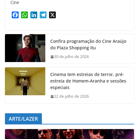
Cine
F
W
L
T
X
a
h
i
e
c
a
n
l
e
t
k
e
Confira programação do Cine Araújo
b
s
e
g
do Plaza Shopping Itu
o
A
d
r
o
p
I
a
30 de julho de 2026
k
p
n
m
Cinema tem estreias de terror, pré-
estreia de Homem-Aranha e sessões
especiais
22 de julho de 2026
ARTE/LAZER