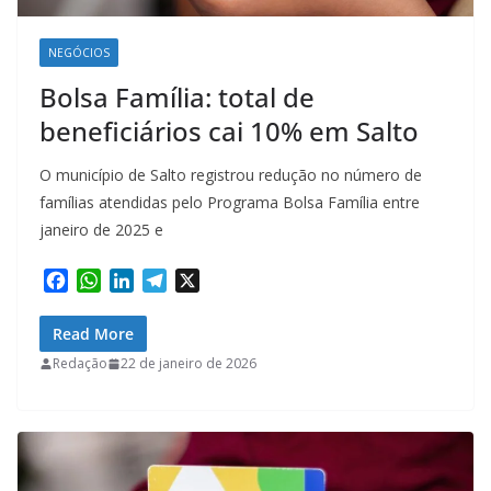
NEGÓCIOS
Bolsa Família: total de
beneficiários cai 10% em Salto
O município de Salto registrou redução no número de
famílias atendidas pelo Programa Bolsa Família entre
janeiro de 2025 e
F
W
L
T
X
a
h
i
e
c
a
n
l
Read More
e
t
k
e
Redação
22 de janeiro de 2026
b
s
e
g
o
A
d
r
o
p
I
a
k
p
n
m