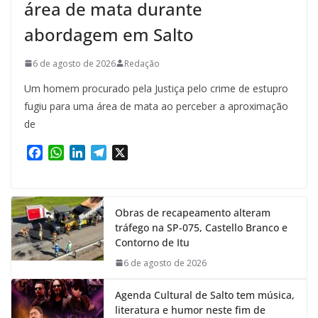
área de mata durante
abordagem em Salto
6 de agosto de 2026
Redação
Um homem procurado pela Justiça pelo crime de estupro
fugiu para uma área de mata ao perceber a aproximação
de
F
W
L
T
X
a
h
i
e
c
a
n
l
e
t
k
e
Obras de recapeamento alteram
b
s
e
g
tráfego na SP-075, Castello Branco e
o
A
d
r
Contorno de Itu
o
p
I
a
k
p
n
m
6 de agosto de 2026
Agenda Cultural de Salto tem música,
literatura e humor neste fim de