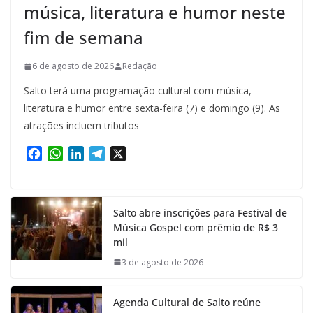
música, literatura e humor neste
fim de semana
6 de agosto de 2026
Redação
Salto terá uma programação cultural com música,
literatura e humor entre sexta-feira (7) e domingo (9). As
atrações incluem tributos
F
W
L
T
X
a
h
i
e
c
a
n
l
e
t
k
e
Salto abre inscrições para Festival de
b
s
e
g
Música Gospel com prêmio de R$ 3
o
A
d
r
mil
o
p
I
a
k
p
n
m
3 de agosto de 2026
Agenda Cultural de Salto reúne