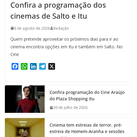
Confira a programação dos
cinemas de Salto e Itu
6 de agosto de 2026
Redação
Quem pretende aproveitar os próximos dias para ir ao
cinema encontra opções em Itu e também em Salto. No
Cine
F
W
L
T
X
a
h
i
e
c
a
n
l
e
t
k
e
Confira programação do Cine Araújo
b
s
e
g
do Plaza Shopping Itu
o
A
d
r
o
p
I
a
30 de julho de 2026
k
p
n
m
Cinema tem estreias de terror, pré-
estreia de Homem-Aranha e sessões