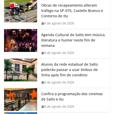
e
t
k
e
Obras de recapeamento alteram
b
s
e
g
tráfego na SP-075, Castello Branco e
o
A
d
r
Contorno de Itu
o
p
I
a
k
p
n
m
6 de agosto de 2026
Agenda Cultural de Salto tem música,
literatura e humor neste fim de
semana
6 de agosto de 2026
Alunos da rede estadual de Salto
poderão passar a usar ônibus de
linha após fim de convênio
6 de agosto de 2026
Confira a programação dos cinemas
de Salto e Itu
6 de agosto de 2026