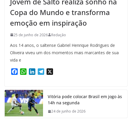
Jovem de Salto realiza sonho na
Copa do Mundo e transforma
emoção em inspiração
25 de junho de 2026
Redação
Aos 14 anos, o saltense Gabriel Henrique Rodrigues de
Oliveira viveu um dos momentos mais marcantes de sua
vida e
F
W
L
T
X
a
h
i
e
c
a
n
l
e
t
k
e
Vitória pode colocar Brasil em jogo às
b
s
e
g
14h na segunda
o
A
d
r
o
p
I
a
24 de junho de 2026
k
p
n
m