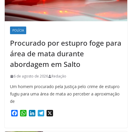
POLÍCIA
Procurado por estupro foge para
área de mata durante
abordagem em Salto
6 de agosto de 2026
Redação
Um homem procurado pela Justiça pelo crime de estupro
fugiu para uma área de mata ao perceber a aproximação
de
F
W
L
T
X
a
h
i
e
c
a
n
l