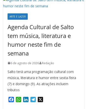
ARTE E LAZER
Agenda Cultural de Salto
tem música, literatura e
humor neste fim de
semana
6 de agosto de 2026
Redação
Salto terá uma programação cultural com
música, literatura e humor entre sexta-feira
(7) e domingo (9). As atrações incluem
tributos
F
W
L
T
X
a
h
i
e