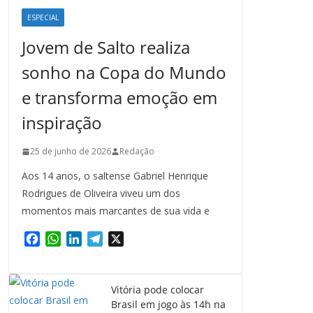
ESPECIAL
Jovem de Salto realiza
sonho na Copa do Mundo
e transforma emoção em
inspiração
25 de junho de 2026
Redação
Aos 14 anos, o saltense Gabriel Henrique
Rodrigues de Oliveira viveu um dos
momentos mais marcantes de sua vida e
F
W
L
T
X
a
h
i
e
c
a
n
l
e
t
k
e
Vitória pode colocar
b
s
e
g
Brasil em jogo às 14h na