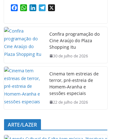
F
W
L
T
X
a
h
i
e
c
a
n
l
e
t
k
e
Confira programação do
b
s
e
g
Cine Araújo do Plaza
o
A
d
r
Shopping Itu
o
p
I
a
k
p
n
m
30 de julho de 2026
Cinema tem estreias de
terror, pré-estreia de
Homem-Aranha e
sessões especiais
22 de julho de 2026
ARTE/LAZER