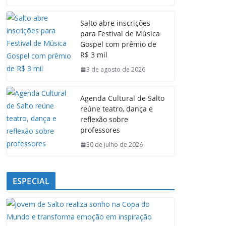
c
a
n
l
e
t
k
e
Salto abre inscrições
b
s
e
g
para Festival de Música
o
A
d
r
Gospel com prêmio de
o
p
I
a
R$ 3 mil
k
p
n
m
3 de agosto de 2026
Agenda Cultural de Salto
reúne teatro, dança e
reflexão sobre
professores
30 de julho de 2026
ESPECIAL