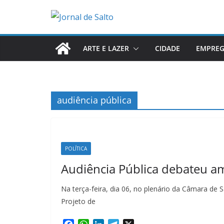
Pular
para
o
conteúdo
ARTE E LAZER
CIDADE
EMPRE
audiência pública
POLÍTICA
Audiência Pública debateu a
Na terça-feira, dia 06, no plenário da Câmara de S
Projeto de