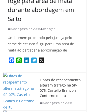
foge para área de mata
durante abordagem em
Salto
6 de agosto de 2026
Redação
Um homem procurado pela Justiça pelo
crime de estupro fugiu para uma área de
mata ao perceber a aproximação de
F
W
L
T
X
a
h
i
e
c
a
n
l
e
t
k
e
Obras de recapeamento
b
s
e
g
alteram tráfego na SP-
o
A
d
r
075, Castello Branco e
o
p
I
a
Contorno de Itu
k
p
n
m
6 de agosto de 2026