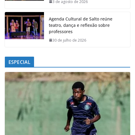
k
p
n
m
3 de agosto de 2026
Agenda Cultural de Salto reúne
teatro, dança e reflexão sobre
professores
30 de julho de 2026
ESPECIAL