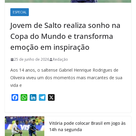
ESPECIAL
Jovem de Salto realiza sonho na
Copa do Mundo e transforma
emoção em inspiração
25 de junho de 2026
Redação
Aos 14 anos, o saltense Gabriel Henrique Rodrigues de
Oliveira viveu um dos momentos mais marcantes de sua
vida e
F
W
L
T
X
a
h
i
e
c
a
n
l
e
t
k
e
Vitória pode colocar Brasil em jogo às
b
s
e
g
14h na segunda
o
A
d
r