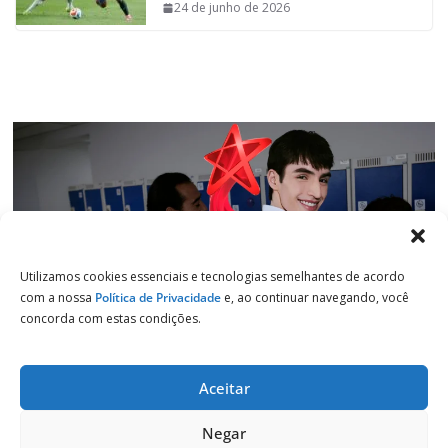
o
p
I
a
24 de junho de 2026
k
p
n
m
Utilizamos cookies essenciais e tecnologias semelhantes de acordo
com a nossa
Política de Privacidade
e, ao continuar navegando, você
concorda com estas condições.
Aceitar
Copyright © 2026
Jornal de Salto
. Todos os direitos reservados.
Negar