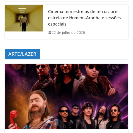
k
p
n
m
Cinema tem estreias de terror, pré-
estreia de Homem-Aranha e sessões
especiais
22 de julho de 2026
ARTE/LAZER