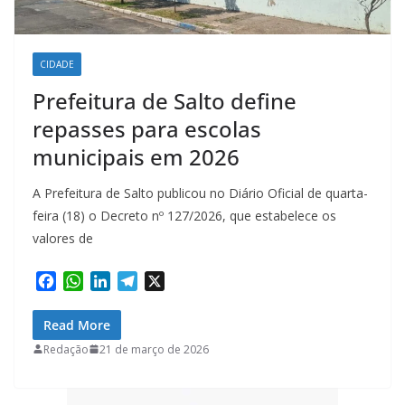
CIDADE
Prefeitura de Salto define
repasses para escolas
municipais em 2026
A Prefeitura de Salto publicou no Diário Oficial de quarta-
feira (18) o Decreto nº 127/2026, que estabelece os
valores de
F
W
L
T
X
a
h
i
e
c
a
n
l
Read More
e
t
k
e
Redação
21 de março de 2026
b
s
e
g
o
A
d
r
o
p
I
a