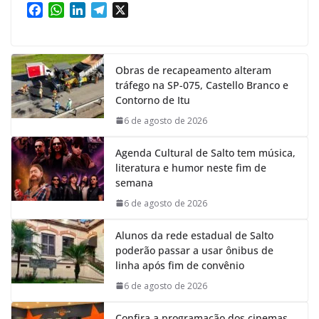
F
W
L
T
X
a
h
i
e
c
a
n
l
e
t
k
e
Obras de recapeamento alteram
b
s
e
g
tráfego na SP-075, Castello Branco e
o
A
d
r
Contorno de Itu
o
p
I
a
k
p
n
m
6 de agosto de 2026
Agenda Cultural de Salto tem música,
literatura e humor neste fim de
semana
6 de agosto de 2026
Alunos da rede estadual de Salto
poderão passar a usar ônibus de
linha após fim de convênio
6 de agosto de 2026
Confira a programação dos cinemas