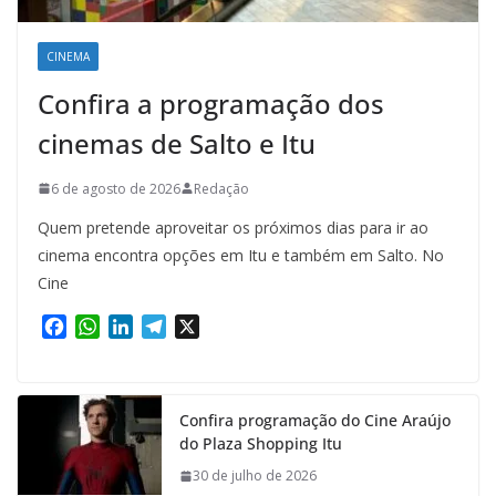
CINEMA
Confira a programação dos
cinemas de Salto e Itu
6 de agosto de 2026
Redação
Quem pretende aproveitar os próximos dias para ir ao
cinema encontra opções em Itu e também em Salto. No
Cine
F
W
L
T
X
a
h
i
e
c
a
n
l
e
t
k
e
Confira programação do Cine Araújo
b
s
e
g
do Plaza Shopping Itu
o
A
d
r
o
p
I
a
30 de julho de 2026