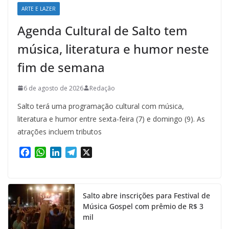
ARTE E LAZER
Agenda Cultural de Salto tem
música, literatura e humor neste
fim de semana
6 de agosto de 2026
Redação
Salto terá uma programação cultural com música,
literatura e humor entre sexta-feira (7) e domingo (9). As
atrações incluem tributos
F
W
L
T
X
a
h
i
e
c
a
n
l
e
t
k
e
Salto abre inscrições para Festival de
b
s
e
g
Música Gospel com prêmio de R$ 3
o
A
d
r
mil
o
p
I
a