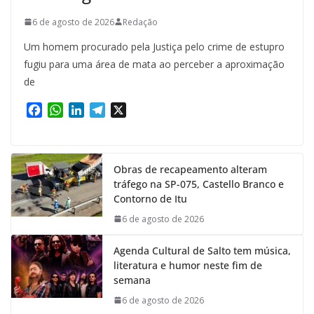
6 de agosto de 2026
Redação
Um homem procurado pela Justiça pelo crime de estupro
fugiu para uma área de mata ao perceber a aproximação
de
F
W
L
T
X
a
h
i
e
c
a
n
l
e
t
k
e
Obras de recapeamento alteram
b
s
e
g
tráfego na SP-075, Castello Branco e
o
A
d
r
Contorno de Itu
o
p
I
a
k
p
n
m
6 de agosto de 2026
Agenda Cultural de Salto tem música,
literatura e humor neste fim de
semana
6 de agosto de 2026