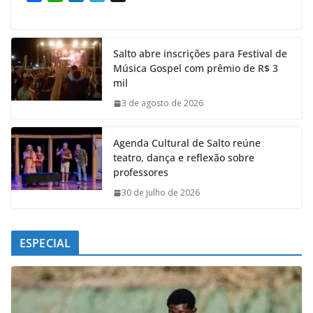
a
h
i
e
c
a
n
l
e
t
k
e
Salto abre inscrições para Festival de
b
s
e
g
Música Gospel com prêmio de R$ 3
o
A
d
r
mil
o
p
I
a
k
p
n
m
3 de agosto de 2026
Agenda Cultural de Salto reúne
teatro, dança e reflexão sobre
professores
30 de julho de 2026
ESPECIAL