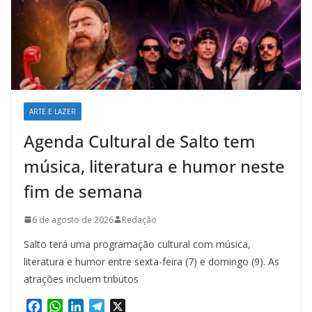
ARTE E LAZER
Agenda Cultural de Salto tem
música, literatura e humor neste
fim de semana
6 de agosto de 2026
Redação
Salto terá uma programação cultural com música,
literatura e humor entre sexta-feira (7) e domingo (9). As
atrações incluem tributos
F
W
L
T
X