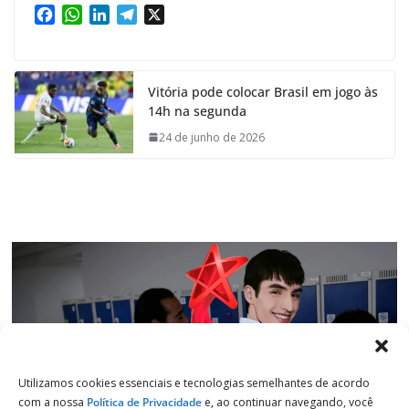
F
W
L
T
X
a
h
i
e
c
a
n
l
e
t
k
e
Vitória pode colocar Brasil em jogo às
b
s
e
g
14h na segunda
o
A
d
r
o
p
I
a
24 de junho de 2026
k
p
n
m
Utilizamos cookies essenciais e tecnologias semelhantes de acordo
com a nossa
Política de Privacidade
e, ao continuar navegando, você