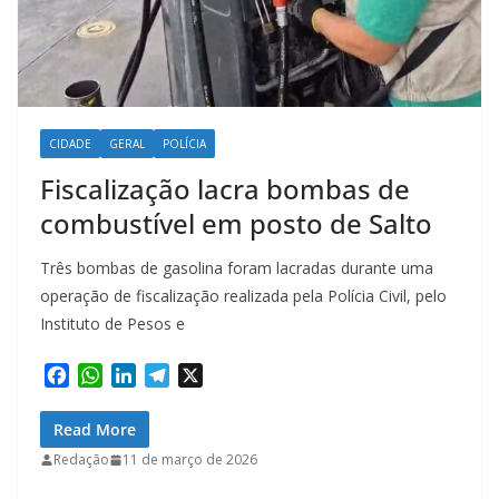
CIDADE
GERAL
POLÍCIA
Fiscalização lacra bombas de
combustível em posto de Salto
Três bombas de gasolina foram lacradas durante uma
operação de fiscalização realizada pela Polícia Civil, pelo
Instituto de Pesos e
F
W
L
T
X
a
h
i
e
c
a
n
l
Read More
e
t
k
e
Redação
11 de março de 2026
b
s
e
g
o
A
d
r