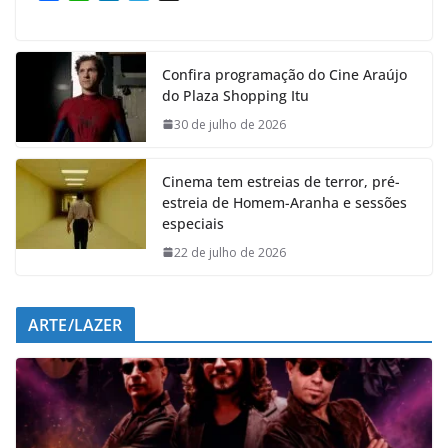
a
h
i
e
c
a
n
l
e
t
k
e
Confira programação do Cine Araújo
b
s
e
g
do Plaza Shopping Itu
o
A
d
r
o
p
I
a
30 de julho de 2026
k
p
n
m
Cinema tem estreias de terror, pré-
estreia de Homem-Aranha e sessões
especiais
22 de julho de 2026
ARTE/LAZER