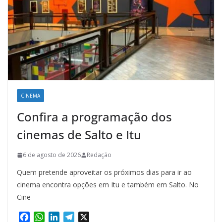
CINEMA
Confira a programação dos
cinemas de Salto e Itu
6 de agosto de 2026
Redação
Quem pretende aproveitar os próximos dias para ir ao
cinema encontra opções em Itu e também em Salto. No
Cine
F
W
L
T
X