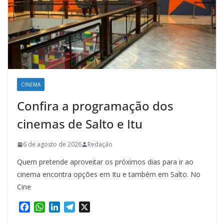
CINEMA
Confira a programação dos
cinemas de Salto e Itu
6 de agosto de 2026
Redação
Quem pretende aproveitar os próximos dias para ir ao
cinema encontra opções em Itu e também em Salto. No
Cine
F
W
L
T
X
a
h
i
e