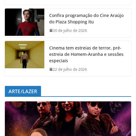
c
a
n
l
e
t
k
e
Confira programação do Cine Araújo
b
s
e
g
do Plaza Shopping Itu
o
A
d
r
o
p
I
a
30 de julho de 2026
k
p
n
m
Cinema tem estreias de terror, pré-
estreia de Homem-Aranha e sessões
especiais
22 de julho de 2026
ARTE/LAZER