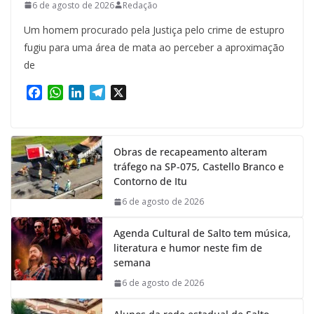
6 de agosto de 2026
Redação
Um homem procurado pela Justiça pelo crime de estupro
fugiu para uma área de mata ao perceber a aproximação
de
F
W
L
T
X
a
h
i
e
c
a
n
l
e
t
k
e
Obras de recapeamento alteram
b
s
e
g
tráfego na SP-075, Castello Branco e
o
A
d
r
Contorno de Itu
o
p
I
a
k
p
n
m
6 de agosto de 2026
Agenda Cultural de Salto tem música,
literatura e humor neste fim de
semana
6 de agosto de 2026