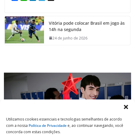
a
h
i
e
c
a
n
l
e
t
k
e
Vitória pode colocar Brasil em jogo às
b
s
e
g
14h na segunda
o
A
d
r
o
p
I
a
24 de junho de 2026
k
p
n
m
Utilizamos cookies essenciais e tecnologias semelhantes de acordo
com a nossa
Política de Privacidade
e, ao continuar navegando, você
concorda com estas condições.