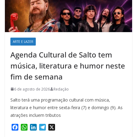
ARTE E LAZER
Agenda Cultural de Salto tem
música, literatura e humor neste
fim de semana
6 de agosto de 2026
Redação
Salto terá uma programação cultural com música,
literatura e humor entre sexta-feira (7) e domingo (9). As
atrações incluem tributos
F
W
L
T
X
a
h
i
e