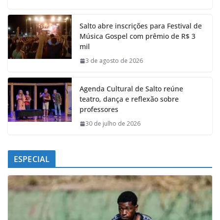
c
a
n
l
e
t
k
e
Salto abre inscrições para Festival de
b
s
e
g
Música Gospel com prêmio de R$ 3
o
A
d
r
mil
o
p
I
a
k
p
n
m
3 de agosto de 2026
Agenda Cultural de Salto reúne
teatro, dança e reflexão sobre
professores
30 de julho de 2026
ESPECIAL