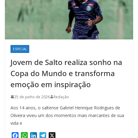
ESPECIAL
Jovem de Salto realiza sonho na
Copa do Mundo e transforma
emoção em inspiração
25 de junho de 2026
Redação
Aos 14 anos, o saltense Gabriel Henrique Rodrigues de
Oliveira viveu um dos momentos mais marcantes de sua
vida e
F
W
L
T
X