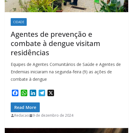
CIDADE
Agentes de prevenção e
combate à dengue visitam
residências
Equipes de Agentes Comunitários de Saúde e Agentes de
Endemias iniciaram na segunda-feira (9) as ações de
combate à dengue
F
W
L
T
X
a
h
i
e
c
a
n
l
Read More
e
t
k
e
Redacao
9 de dezembro de 2024
b
s
e
g
o
A
d
r
o
p
I
a