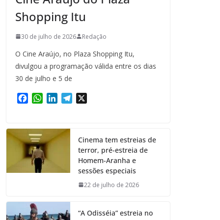
Shopping Itu
30 de julho de 2026
Redação
O Cine Araújo, no Plaza Shopping Itu,
divulgou a programação válida entre os dias
30 de julho e 5 de
F
W
L
T
X
a
h
i
e
c
a
n
l
e
t
k
e
Cinema tem estreias de
b
s
e
g
terror, pré-estreia de
o
A
d
r
Homem-Aranha e
o
p
I
a
sessões especiais
k
p
n
m
22 de julho de 2026
“A Odisséia” estreia no