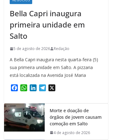
NEGÓCIOS
Bella Capri inaugura
primeira unidade em
Salto
5 de agosto de 2026
Redação
A Bella Capri inaugura nesta quarta-feira (5)
sua primeira unidade em Salto. A pizzaria
está localizada na Avenida José Maria
F
W
L
T
X
a
h
i
e
c
a
n
l
e
t
k
e
Morte e doação de
b
s
e
g
órgãos de jovem causam
o
A
d
r
comoção em Salto
o
p
I
a
4 de agosto de 2026
k
p
n
m