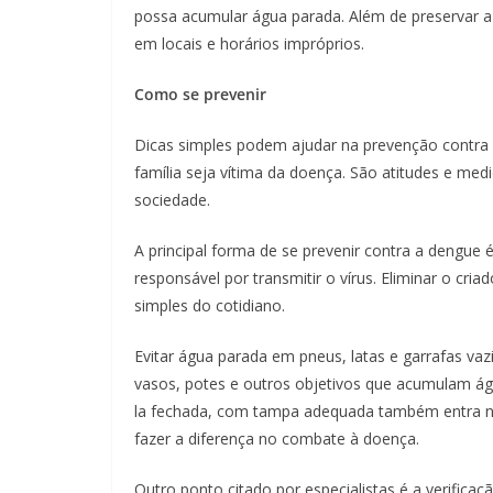
possa acumular água parada. Além de preservar a l
em locais e horários impróprios.
C
omo se prevenir
Dicas simples podem ajudar na prevenção contra a
família seja vítima da doença. São atitudes e med
sociedade.
A principal forma de se prevenir contra a dengue 
responsável por transmitir o vírus. Eliminar o cr
simples do cotidiano.
Evitar água parada em pneus, latas e garrafas va
vasos, potes e outros objetivos que acumulam águ
la fechada, com tampa adequada também entra nest
fazer a diferença no combate à doença.
Outro ponto citado por especialistas é a verificaç