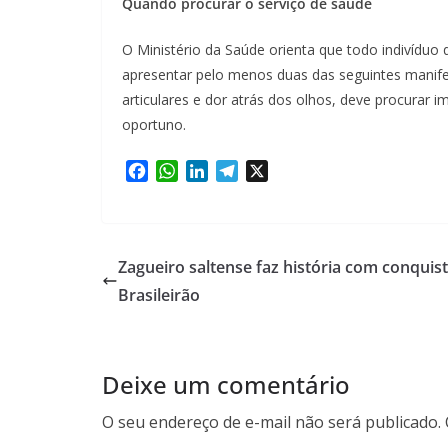
Q
uando procurar o serviço de saúde
O Ministério da Saúde orienta que todo indivíduo q
apresentar pelo menos duas das seguintes manife
articulares e dor atrás dos olhos, deve procurar
oportuno.
F
W
L
T
X
a
h
i
e
c
a
n
l
e
t
k
e
b
s
e
g
Zagueiro saltense faz história com conquis
o
A
d
r
Brasileirão
o
p
I
a
k
p
n
m
Deixe um comentário
O seu endereço de e-mail não será publicado.