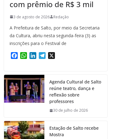
com prêmio de R$ 3 mil
3 de agosto de 2026
Redação
A Prefeitura de Salto, por meio da Secretaria
da Cultura, abriu nesta segunda-feira (3) as
inscrições para o Festival de
F
W
L
T
X
a
h
i
e
c
a
n
l
e
t
k
e
Agenda Cultural de Salto
b
s
e
g
reúne teatro, dança e
o
A
d
r
reflexão sobre
o
p
I
a
professores
k
p
n
m
30 de julho de 2026
Estação de Salto recebe
Mostra