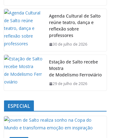
c
a
n
l
e
t
k
e
Agenda Cultural de Salto
b
s
e
g
reúne teatro, dança e
o
A
d
r
reflexão sobre
o
p
I
a
professores
k
p
n
m
30 de julho de 2026
Estação de Salto recebe
Mostra
de Modelismo Ferroviário
29 de julho de 2026
ESPECIAL