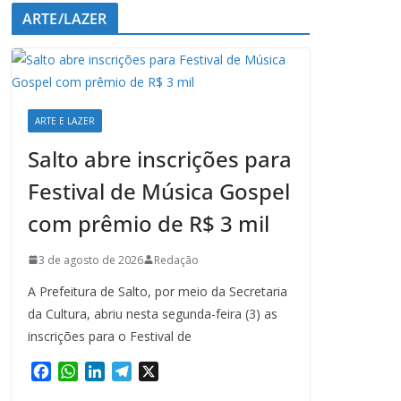
ARTE/LAZER
ARTE E LAZER
Salto abre inscrições para
Festival de Música Gospel
com prêmio de R$ 3 mil
3 de agosto de 2026
Redação
A Prefeitura de Salto, por meio da Secretaria
da Cultura, abriu nesta segunda-feira (3) as
inscrições para o Festival de
F
W
L
T
X
a
h
i
e