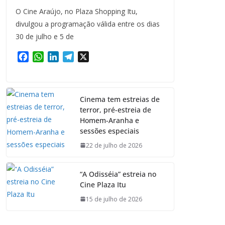
O Cine Araújo, no Plaza Shopping Itu,
divulgou a programação válida entre os dias
30 de julho e 5 de
F
W
L
T
X
a
h
i
e
c
a
n
l
e
t
k
e
Cinema tem estreias de
b
s
e
g
terror, pré-estreia de
o
A
d
r
Homem-Aranha e
o
p
I
a
sessões especiais
k
p
n
m
22 de julho de 2026
“A Odisséia” estreia no
Cine Plaza Itu
15 de julho de 2026