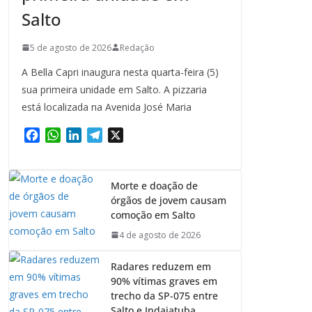
Salto
5 de agosto de 2026
Redação
A Bella Capri inaugura nesta quarta-feira (5)
sua primeira unidade em Salto. A pizzaria
está localizada na Avenida José Maria
F
W
L
T
X
a
h
i
e
c
a
n
l
e
t
k
e
Morte e doação de
b
s
e
g
órgãos de jovem causam
o
A
d
r
comoção em Salto
o
p
I
a
4 de agosto de 2026
k
p
n
m
Radares reduzem em
90% vítimas graves em
trecho da SP-075 entre
Salto e Indaiatuba