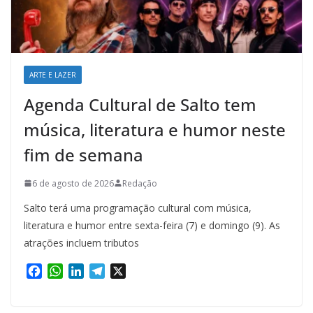
ARTE E LAZER
Agenda Cultural de Salto tem
música, literatura e humor neste
fim de semana
6 de agosto de 2026
Redação
Salto terá uma programação cultural com música,
literatura e humor entre sexta-feira (7) e domingo (9). As
atrações incluem tributos
F
W
L
T
X
a
h
i
e
c
a
n
l