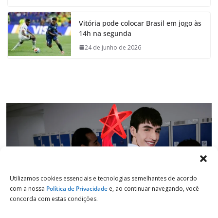
c
a
n
l
e
t
k
e
Vitória pode colocar Brasil em jogo às
b
s
e
g
14h na segunda
o
A
d
r
o
p
I
a
24 de junho de 2026
k
p
n
m
Utilizamos cookies essenciais e tecnologias semelhantes de acordo
com a nossa
Política de Privacidade
e, ao continuar navegando, você
concorda com estas condições.