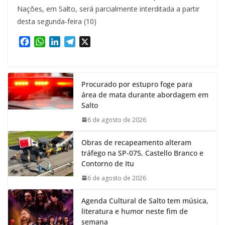
Nações, em Salto, será parcialmente interditada a partir
desta segunda-feira (10)
F
W
L
T
X
a
h
i
e
c
a
n
l
e
t
k
e
Procurado por estupro foge para
b
s
e
g
área de mata durante abordagem em
o
A
d
r
Salto
o
p
I
a
k
p
n
m
6 de agosto de 2026
Obras de recapeamento alteram
tráfego na SP-075, Castello Branco e
Contorno de Itu
6 de agosto de 2026
Agenda Cultural de Salto tem música,
literatura e humor neste fim de
semana