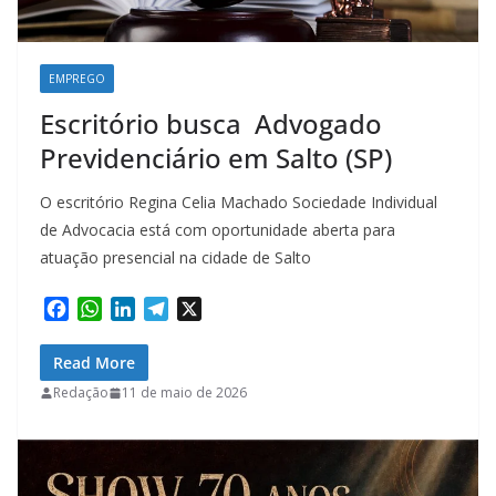
EMPREGO
Escritório busca Advogado
Previdenciário em Salto (SP)
O escritório Regina Celia Machado Sociedade Individual
de Advocacia está com oportunidade aberta para
atuação presencial na cidade de Salto
F
W
L
T
X
a
h
i
e
c
a
n
l
Read More
e
t
k
e
Redação
11 de maio de 2026
b
s
e
g
o
A
d
r
o
p
I
a
k
p
n
m