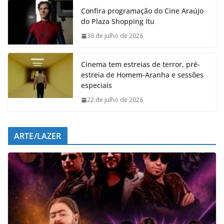
e
t
k
e
Confira programação do Cine Araújo
b
s
e
g
do Plaza Shopping Itu
o
A
d
r
o
p
I
a
30 de julho de 2026
k
p
n
m
Cinema tem estreias de terror, pré-
estreia de Homem-Aranha e sessões
especiais
22 de julho de 2026
ARTE/LAZER