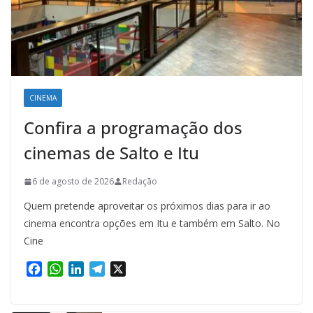
CINEMA
Confira a programação dos
cinemas de Salto e Itu
6 de agosto de 2026
Redação
Quem pretende aproveitar os próximos dias para ir ao
cinema encontra opções em Itu e também em Salto. No
Cine
F
W
L
T
X
a
h
i
e
c
a
n
l