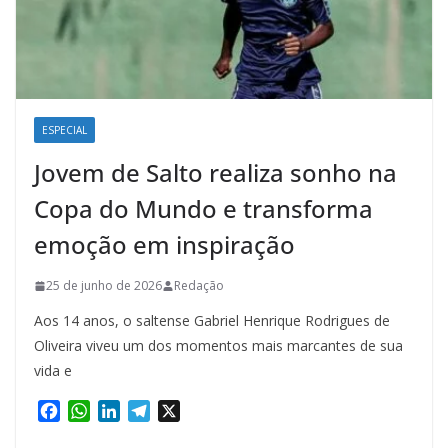
ESPECIAL
Jovem de Salto realiza sonho na
Copa do Mundo e transforma
emoção em inspiração
25 de junho de 2026
Redação
Aos 14 anos, o saltense Gabriel Henrique Rodrigues de
Oliveira viveu um dos momentos mais marcantes de sua
vida e
F
W
L
T
X
a
h
i
e