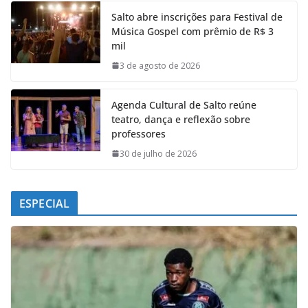
e
t
k
e
Salto abre inscrições para Festival de
b
s
e
g
Música Gospel com prêmio de R$ 3
o
A
d
r
mil
o
p
I
a
k
p
n
m
3 de agosto de 2026
Agenda Cultural de Salto reúne
teatro, dança e reflexão sobre
professores
30 de julho de 2026
ESPECIAL