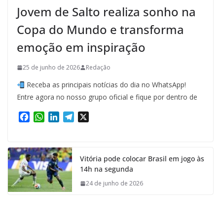
Jovem de Salto realiza sonho na
Copa do Mundo e transforma
emoção em inspiração
25 de junho de 2026
Redação
Receba as principais notícias do dia no WhatsApp!
Entre agora no nosso grupo oficial e fique por dentro de
F
W
L
T
X
a
h
i
e
c
a
n
l
e
t
k
e
Vitória pode colocar Brasil em jogo às
b
s
e
g
14h na segunda
o
A
d
r
o
p
I
a
24 de junho de 2026
k
p
n
m