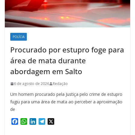
POLÍCIA
Procurado por estupro foge para
área de mata durante
abordagem em Salto
6 de agosto de 2026
Redação
Um homem procurado pela Justiça pelo crime de estupro
fugiu para uma área de mata ao perceber a aproximação
de
F
W
L
T
X
a
h
i
e
c
a
n
l