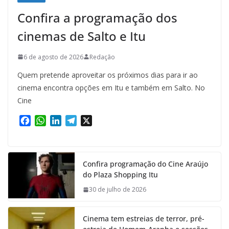
Confira a programação dos
cinemas de Salto e Itu
6 de agosto de 2026
Redação
Quem pretende aproveitar os próximos dias para ir ao
cinema encontra opções em Itu e também em Salto. No
Cine
F
W
L
T
X
a
h
i
e
c
a
n
l
e
t
k
e
Confira programação do Cine Araújo
b
s
e
g
do Plaza Shopping Itu
o
A
d
r
o
p
I
a
30 de julho de 2026
k
p
n
m
Cinema tem estreias de terror, pré-