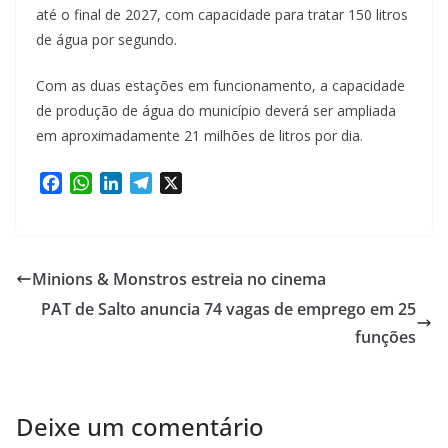
até o final de 2027, com capacidade para tratar 150 litros
de água por segundo.
Com as duas estações em funcionamento, a capacidade
de produção de água do município deverá ser ampliada
em aproximadamente 21 milhões de litros por dia.
F
W
L
T
X
a
h
i
e
c
a
n
l
e
t
k
e
b
s
e
g
Minions & Monstros estreia no cinema
o
A
d
r
PAT de Salto anuncia 74 vagas de emprego em 25
o
p
I
a
k
p
n
m
funções
Deixe um comentário