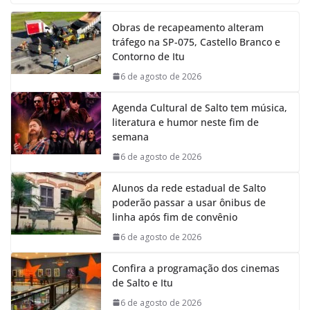
e
t
k
e
Obras de recapeamento alteram
b
s
e
g
tráfego na SP-075, Castello Branco e
o
A
d
r
Contorno de Itu
o
p
I
a
k
p
n
m
6 de agosto de 2026
Agenda Cultural de Salto tem música,
literatura e humor neste fim de
semana
6 de agosto de 2026
Alunos da rede estadual de Salto
poderão passar a usar ônibus de
linha após fim de convênio
6 de agosto de 2026
Confira a programação dos cinemas
de Salto e Itu
6 de agosto de 2026