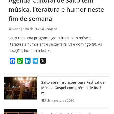
Agenda Cultural de Salto tem
música, literatura e humor neste
fim de semana
6 de agosto de 2026
Redação
Salto terá uma programação cultural com música,
literatura e humor entre sexta-feira (7) e domingo (9). As
atrações incluem tributos
F
W
L
T
X
a
h
i
e
c
a
n
l
e
t
k
e
Salto abre inscrições para Festival de
b
s
e
g
Música Gospel com prêmio de R$ 3
o
A
d
r
mil
o
p
I
a
k
p
n
m
3 de agosto de 2026