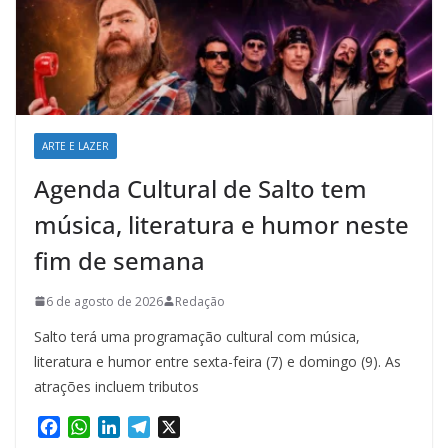
ARTE E LAZER
Agenda Cultural de Salto tem
música, literatura e humor neste
fim de semana
6 de agosto de 2026
Redação
Salto terá uma programação cultural com música,
literatura e humor entre sexta-feira (7) e domingo (9). As
atrações incluem tributos
F
W
L
T
X