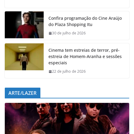
c
a
n
l
e
t
k
e
Confira programação do Cine Araújo
b
s
e
g
do Plaza Shopping Itu
o
A
d
r
o
p
I
a
30 de julho de 2026
k
p
n
m
Cinema tem estreias de terror, pré-
estreia de Homem-Aranha e sessões
especiais
22 de julho de 2026
ARTE/LAZER