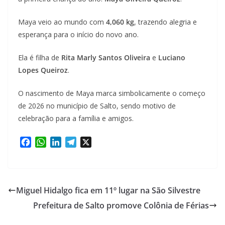
Maya veio ao mundo com
4,060 kg
, trazendo alegria e
esperança para o início do novo ano.
Ela é filha de
Rita Marly Santos Oliveira
e
Luciano
Lopes Queiroz
.
O nascimento de Maya marca simbolicamente o começo
de 2026 no município de Salto, sendo motivo de
celebração para a família e amigos.
F
W
L
T
X
a
h
i
e
c
a
n
l
e
t
k
e
b
s
e
g
Miguel Hidalgo fica em 11º lugar na São Silvestre
o
A
d
r
Prefeitura de Salto promove Colônia de Férias
o
p
I
a
k
p
n
m