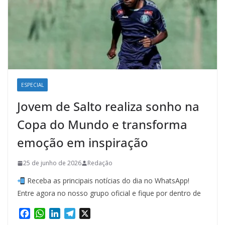
ESPECIAL
Jovem de Salto realiza sonho na
Copa do Mundo e transforma
emoção em inspiração
25 de junho de 2026
Redação
Receba as principais notícias do dia no WhatsApp!
Entre agora no nosso grupo oficial e fique por dentro de
F
W
L
T
X
a
h
i
e