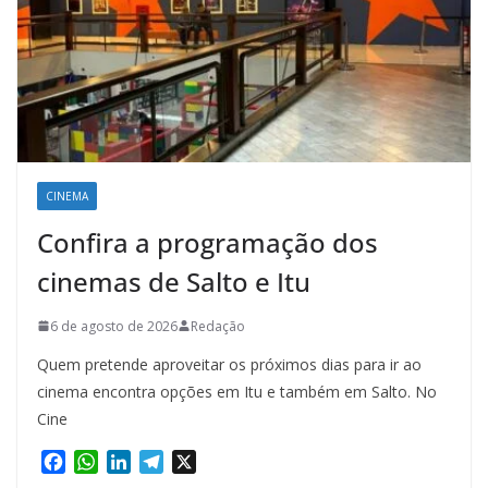
CINEMA
Confira a programação dos
cinemas de Salto e Itu
6 de agosto de 2026
Redação
Quem pretende aproveitar os próximos dias para ir ao
cinema encontra opções em Itu e também em Salto. No
Cine
F
W
L
T
X
a
h
i
e