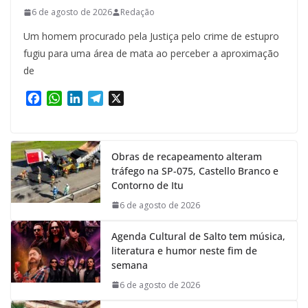
6 de agosto de 2026
Redação
Um homem procurado pela Justiça pelo crime de estupro
fugiu para uma área de mata ao perceber a aproximação
de
F
W
L
T
X
a
h
i
e
c
a
n
l
e
t
k
e
Obras de recapeamento alteram
b
s
e
g
tráfego na SP-075, Castello Branco e
o
A
d
r
Contorno de Itu
o
p
I
a
k
p
n
m
6 de agosto de 2026
Agenda Cultural de Salto tem música,
literatura e humor neste fim de
semana
6 de agosto de 2026