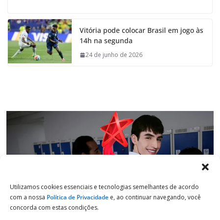
c
a
n
l
e
t
k
e
Vitória pode colocar Brasil em jogo às
b
s
e
g
14h na segunda
o
A
d
r
o
p
I
a
24 de junho de 2026
k
p
n
m
Utilizamos cookies essenciais e tecnologias semelhantes de acordo
com a nossa
Política de Privacidade
e, ao continuar navegando, você
concorda com estas condições.