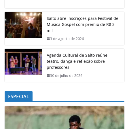
a
h
i
e
c
a
n
l
e
t
k
e
Salto abre inscrições para Festival de
b
s
e
g
Música Gospel com prêmio de R$ 3
o
A
d
r
mil
o
p
I
a
k
p
n
m
3 de agosto de 2026
Agenda Cultural de Salto reúne
teatro, dança e reflexão sobre
professores
30 de julho de 2026
ESPECIAL