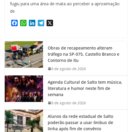
fugiu para uma área de mata ao perceber a aproximação
de
F
W
L
T
X
a
h
i
e
c
a
n
l
e
t
k
e
Obras de recapeamento alteram
b
s
e
g
tráfego na SP-075, Castello Branco e
o
A
d
r
Contorno de Itu
o
p
I
a
k
p
n
m
6 de agosto de 2026
Agenda Cultural de Salto tem música,
literatura e humor neste fim de
semana
6 de agosto de 2026
Alunos da rede estadual de Salto
poderão passar a usar ônibus de
linha após fim de convênio