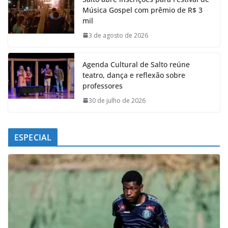
b
s
e
g
Música Gospel com prêmio de R$ 3
o
A
d
r
mil
o
p
I
a
k
p
n
m
3 de agosto de 2026
Agenda Cultural de Salto reúne
teatro, dança e reflexão sobre
professores
30 de julho de 2026
ESPECIAL