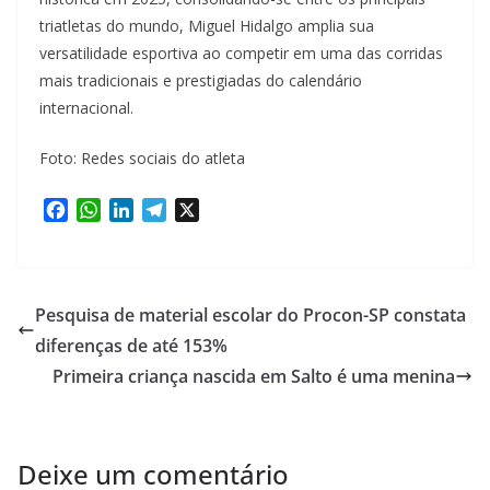
triatletas do mundo, Miguel Hidalgo amplia sua
versatilidade esportiva ao competir em uma das corridas
mais tradicionais e prestigiadas do calendário
internacional.
Foto: Redes sociais do atleta
F
W
L
T
X
a
h
i
e
c
a
n
l
e
t
k
e
b
s
e
g
Pesquisa de material escolar do Procon-SP constata
o
A
d
r
diferenças de até 153%
o
p
I
a
Primeira criança nascida em Salto é uma menina
k
p
n
m
Deixe um comentário