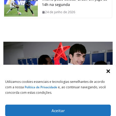
b
s
e
g
14h na segunda
o
A
d
r
o
p
I
a
24 de junho de 2026
k
p
n
m
Utilizamos cookies essenciais e tecnologias semelhantes de acordo
com a nossa
Política de Privacidade
e, ao continuar navegando, você
concorda com estas condições.
Aceitar