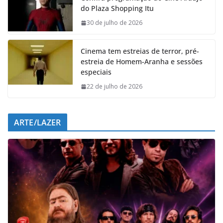
do Plaza Shopping Itu
o
A
d
r
o
p
I
a
30 de julho de 2026
k
p
n
m
Cinema tem estreias de terror, pré-
estreia de Homem-Aranha e sessões
especiais
22 de julho de 2026
ARTE/LAZER