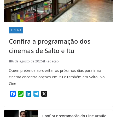
CINEMA
Confira a programação dos
cinemas de Salto e Itu
6 de agosto de 2026
Redação
Quem pretende aproveitar os próximos dias para ir ao
cinema encontra opções em Itu e também em Salto. No
Cine
F
W
L
T
X
a
h
i
e
c
a
n
l
e
t
k
e
Confira programação do Cine Araújo
b
s
e
g