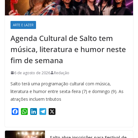
ARTE E LAZER
Agenda Cultural de Salto tem
música, literatura e humor neste
fim de semana
6 de agosto de 2026
Redação
Salto terá uma programação cultural com música,
literatura e humor entre sexta-feira (7) e domingo (9). As
atrações incluem tributos
F
W
L
T
X
a
h
i
e
c
a
n
l
e
t
k
e
Salto abre inscrições para Festival de