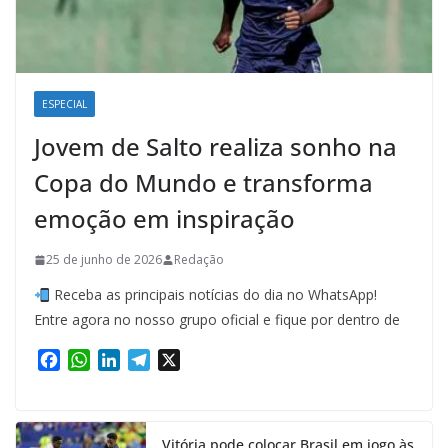
ESPECIAL
Jovem de Salto realiza sonho na
Copa do Mundo e transforma
emoção em inspiração
25 de junho de 2026
Redação
Receba as principais notícias do dia no WhatsApp!
Entre agora no nosso grupo oficial e fique por dentro de
F
W
L
T
X
a
h
i
e
c
a
n
l
e
t
k
e
Vitória pode colocar Brasil em jogo às