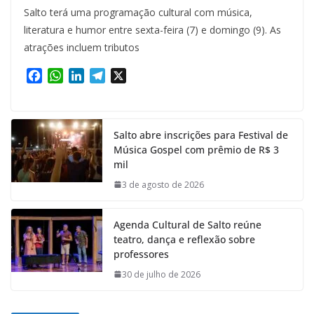
Salto terá uma programação cultural com música,
literatura e humor entre sexta-feira (7) e domingo (9). As
atrações incluem tributos
F
W
L
T
X
a
h
i
e
c
a
n
l
e
t
k
e
Salto abre inscrições para Festival de
b
s
e
g
Música Gospel com prêmio de R$ 3
o
A
d
r
mil
o
p
I
a
k
p
n
m
3 de agosto de 2026
Agenda Cultural de Salto reúne
teatro, dança e reflexão sobre
professores
30 de julho de 2026