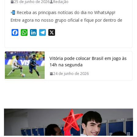
25 de junho de 2026
Redação
Receba as principais notícias do dia no WhatsApp!
Entre agora no nosso grupo oficial e fique por dentro de
F
W
L
T
X
a
h
i
e
c
a
n
l
e
t
k
e
Vitória pode colocar Brasil em jogo às
b
s
e
g
14h na segunda
o
A
d
r
o
p
I
a
24 de junho de 2026
k
p
n
m