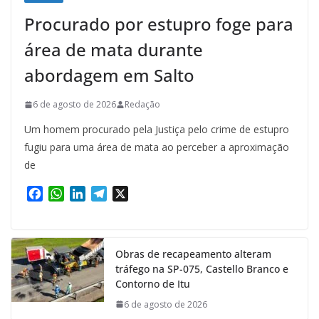
Procurado por estupro foge para
área de mata durante
abordagem em Salto
6 de agosto de 2026
Redação
Um homem procurado pela Justiça pelo crime de estupro
fugiu para uma área de mata ao perceber a aproximação
de
F
W
L
T
X
a
h
i
e
c
a
n
l
e
t
k
e
Obras de recapeamento alteram
b
s
e
g
tráfego na SP-075, Castello Branco e
o
A
d
r
Contorno de Itu
o
p
I
a
k
p
n
m
6 de agosto de 2026