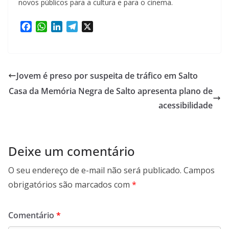
novos públicos para a cultura e para o cinema.
F
W
L
T
X
a
h
i
e
c
a
n
l
e
t
k
e
b
s
e
g
Jovem é preso por suspeita de tráfico em Salto
o
A
d
r
Casa da Memória Negra de Salto apresenta plano de
o
p
I
a
k
p
n
m
acessibilidade
Deixe um comentário
O seu endereço de e-mail não será publicado.
Campos
obrigatórios são marcados com
*
Comentário
*