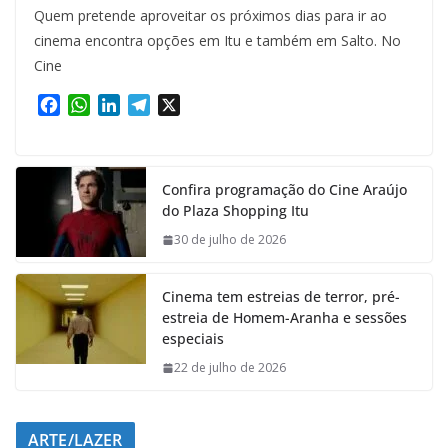
Quem pretende aproveitar os próximos dias para ir ao
cinema encontra opções em Itu e também em Salto. No
Cine
F
W
L
T
X
a
h
i
e
c
a
n
l
e
t
k
e
Confira programação do Cine Araújo
b
s
e
g
do Plaza Shopping Itu
o
A
d
r
o
p
I
a
30 de julho de 2026
k
p
n
m
Cinema tem estreias de terror, pré-
estreia de Homem-Aranha e sessões
especiais
22 de julho de 2026
ARTE/LAZER