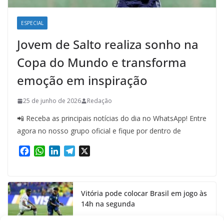
ESPECIAL
Jovem de Salto realiza sonho na
Copa do Mundo e transforma
emoção em inspiração
25 de junho de 2026
Redação
📲 Receba as principais notícias do dia no WhatsApp! Entre
agora no nosso grupo oficial e fique por dentro de
F
W
L
T
X
a
h
i
e
c
a
n
l
e
t
k
e
Vitória pode colocar Brasil em jogo às
b
s
e
g
14h na segunda
o
A
d
r
o
p
I
a
24 de junho de 2026