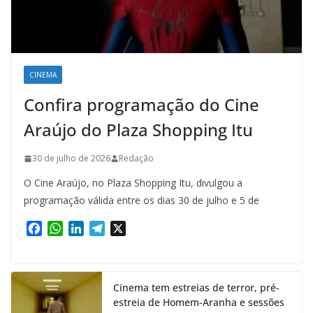
CINEMA
Confira programação do Cine
Araújo do Plaza Shopping Itu
30 de julho de 2026
Redação
O Cine Araújo, no Plaza Shopping Itu, divulgou a
programação válida entre os dias 30 de julho e 5 de
F
W
L
T
X
a
h
i
e
c
a
n
l
e
t
k
e
Cinema tem estreias de terror, pré-
b
s
e
g
estreia de Homem-Aranha e sessões
o
A
d
r