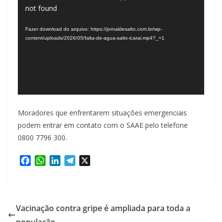
not found
de
vídeo
Fazer download do arquivo: https://jornaldesalto.com.br/wp-
content/uploads/2026/05/falta-de-agua-salto-icarai.mp4?_=1
Moradores que enfrentarem situações emergenciais
podem entrar em contato com o SAAE pelo telefone
0800 7796 300.
F
W
L
T
X
a
h
i
e
c
a
n
l
e
t
k
e
b
s
e
g
Vacinação contra gripe é ampliada para toda a
o
A
d
r