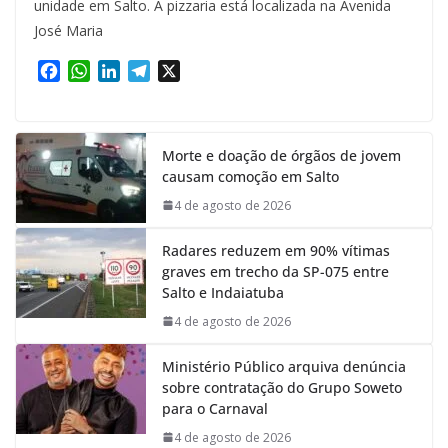
unidade em Salto. A pizzaria está localizada na Avenida
José Maria
F
W
L
T
X
a
h
i
e
c
a
n
l
e
t
k
e
Morte e doação de órgãos de jovem
b
s
e
g
causam comoção em Salto
o
A
d
r
o
p
I
a
4 de agosto de 2026
k
p
n
m
Radares reduzem em 90% vítimas
graves em trecho da SP-075 entre
Salto e Indaiatuba
4 de agosto de 2026
Ministério Público arquiva denúncia
sobre contratação do Grupo Soweto
para o Carnaval
4 de agosto de 2026