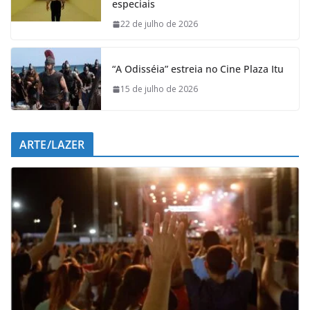
especiais
o
p
I
a
k
p
n
m
22 de julho de 2026
“A Odisséia” estreia no Cine Plaza Itu
15 de julho de 2026
ARTE/LAZER