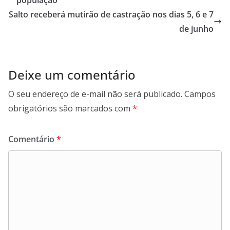
população
o
p
I
a
Salto receberá mutirão de castração nos dias 5, 6 e 7
k
p
n
m
de junho
Deixe um comentário
O seu endereço de e-mail não será publicado.
Campos
obrigatórios são marcados com
*
Comentário
*