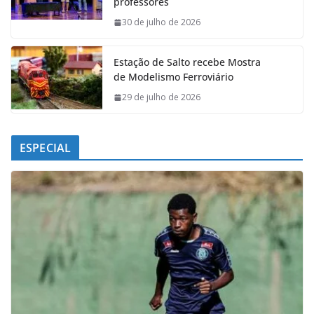
professores
o
p
I
a
k
p
n
m
30 de julho de 2026
Estação de Salto recebe Mostra
de Modelismo Ferroviário
29 de julho de 2026
ESPECIAL