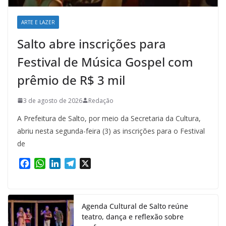
ARTE E LAZER
Salto abre inscrições para
Festival de Música Gospel com
prêmio de R$ 3 mil
3 de agosto de 2026
Redação
A Prefeitura de Salto, por meio da Secretaria da Cultura,
abriu nesta segunda-feira (3) as inscrições para o Festival
de
F
W
L
T
X
a
h
i
e
c
a
n
l
e
t
k
e
Agenda Cultural de Salto reúne
b
s
e
g
teatro, dança e reflexão sobre
o
A
d
r