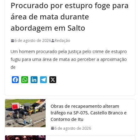
Procurado por estupro foge para
área de mata durante
abordagem em Salto
6 de agosto de 2026
Redação
Um homem procurado pela Justiça pelo crime de estupro
fugiu para uma área de mata ao perceber a aproximação
de
F
W
L
T
X
a
h
i
e
c
a
n
l
e
t
k
e
Obras de recapeamento alteram
b
s
e
g
tráfego na SP-075, Castello Branco e
o
A
d
r
Contorno de Itu
o
p
I
a
k
p
n
m
6 de agosto de 2026