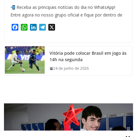
Receba as principais notícias do dia no WhatsApp!
Entre agora no nosso grupo oficial e fique por dentro de
F
W
L
T
X
a
h
i
e
c
a
n
l
e
t
k
e
Vitória pode colocar Brasil em jogo às
b
s
e
g
14h na segunda
o
A
d
r
o
p
I
a
24 de junho de 2026
k
p
n
m