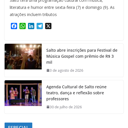
Salto terá uma programação cultural com música,
literatura e humor entre sexta-feira (7) e domingo (9). As
atrações incluem tributos
F
W
L
T
X
a
h
i
e
c
a
n
l
e
t
k
e
Salto abre inscrições para Festival de
b
s
e
g
Música Gospel com prêmio de R$ 3
o
A
d
r
mil
o
p
I
a
k
p
n
m
3 de agosto de 2026
Agenda Cultural de Salto reúne
teatro, dança e reflexão sobre
professores
30 de julho de 2026
ESPECIAL