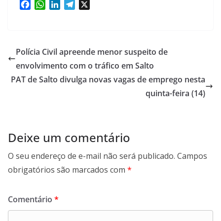
F
W
L
T
X
a
h
i
e
c
a
n
l
e
t
k
e
b
s
e
g
Polícia Civil apreende menor suspeito de
o
A
d
r
envolvimento com o tráfico em Salto
o
p
I
a
PAT de Salto divulga novas vagas de emprego nesta
k
p
n
m
quinta-feira (14)
Deixe um comentário
O seu endereço de e-mail não será publicado.
Campos
obrigatórios são marcados com
*
Comentário
*