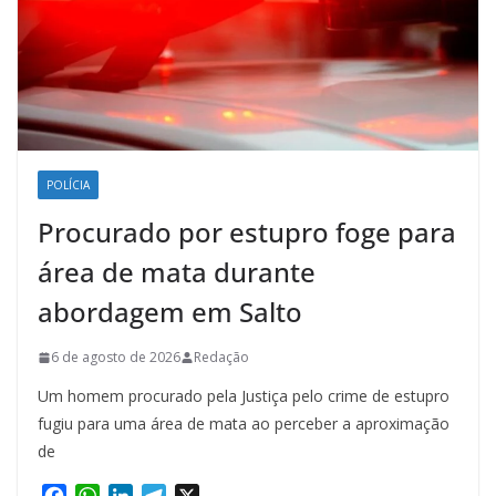
POLÍCIA
Procurado por estupro foge para
área de mata durante
abordagem em Salto
6 de agosto de 2026
Redação
Um homem procurado pela Justiça pelo crime de estupro
fugiu para uma área de mata ao perceber a aproximação
de
F
W
L
T
X