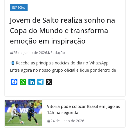
ESPECIAL
Jovem de Salto realiza sonho na
Copa do Mundo e transforma
emoção em inspiração
25 de junho de 2026
Redação
Receba as principais notícias do dia no WhatsApp!
Entre agora no nosso grupo oficial e fique por dentro de
F
W
L
T
X
a
h
i
e
c
a
n
l
e
t
k
e
Vitória pode colocar Brasil em jogo às
b
s
e
g
14h na segunda
o
A
d
r
o
p
I
a
24 de junho de 2026
k
p
n
m