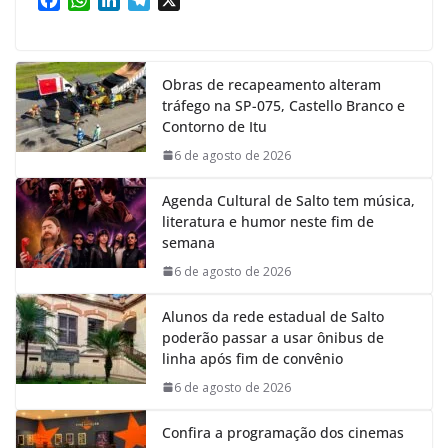
a
h
i
e
c
a
n
l
e
t
k
e
Obras de recapeamento alteram
b
s
e
g
tráfego na SP-075, Castello Branco e
o
A
d
r
Contorno de Itu
o
p
I
a
k
p
n
m
6 de agosto de 2026
Agenda Cultural de Salto tem música,
literatura e humor neste fim de
semana
6 de agosto de 2026
Alunos da rede estadual de Salto
poderão passar a usar ônibus de
linha após fim de convênio
6 de agosto de 2026
Confira a programação dos cinemas