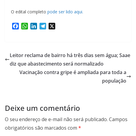
O edital completo
pode ser lido aqui.
F
W
L
T
X
a
h
i
e
c
a
n
l
e
t
k
e
b
s
e
g
Leitor reclama de bairro há três dias sem água; Saae
o
A
d
r
diz que abastecimento será normalizado
o
p
I
a
Vacinação contra gripe é ampliada para toda a
k
p
n
m
população
Deixe um comentário
O seu endereço de e-mail não será publicado.
Campos
obrigatórios são marcados com
*