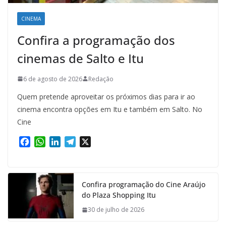
CINEMA
Confira a programação dos
cinemas de Salto e Itu
6 de agosto de 2026
Redação
Quem pretende aproveitar os próximos dias para ir ao
cinema encontra opções em Itu e também em Salto. No
Cine
F
W
L
T
X
a
h
i
e
c
a
n
l
e
t
k
e
Confira programação do Cine Araújo
b
s
e
g
do Plaza Shopping Itu
o
A
d
r
o
p
I
a
30 de julho de 2026
k
p
n
m