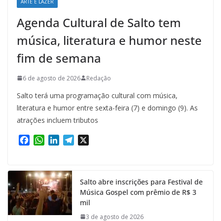
ARTE E LAZER
Agenda Cultural de Salto tem
música, literatura e humor neste
fim de semana
6 de agosto de 2026
Redação
Salto terá uma programação cultural com música,
literatura e humor entre sexta-feira (7) e domingo (9). As
atrações incluem tributos
F
W
L
T
X
a
h
i
e
c
a
n
l
e
t
k
e
Salto abre inscrições para Festival de
b
s
e
g
Música Gospel com prêmio de R$ 3
o
A
d
r
mil
o
p
I
a
k
p
n
m
3 de agosto de 2026