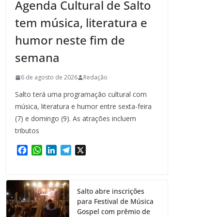
Agenda Cultural de Salto
tem música, literatura e
humor neste fim de
semana
6 de agosto de 2026
Redação
Salto terá uma programação cultural com
música, literatura e humor entre sexta-feira
(7) e domingo (9). As atrações incluem
tributos
F
W
L
T
X
a
h
i
e
c
a
n
l
e
t
k
e
Salto abre inscrições
b
s
e
g
para Festival de Música
o
A
d
r
Gospel com prêmio de
o
p
I
a