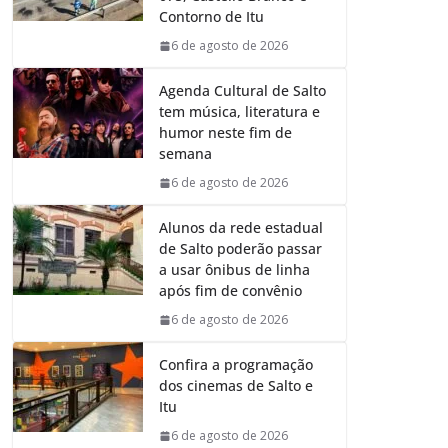
o
p
I
a
Contorno de Itu
k
p
n
m
6 de agosto de 2026
Agenda Cultural de Salto
tem música, literatura e
humor neste fim de
semana
6 de agosto de 2026
Alunos da rede estadual
de Salto poderão passar
a usar ônibus de linha
após fim de convênio
6 de agosto de 2026
Confira a programação
dos cinemas de Salto e
Itu
6 de agosto de 2026