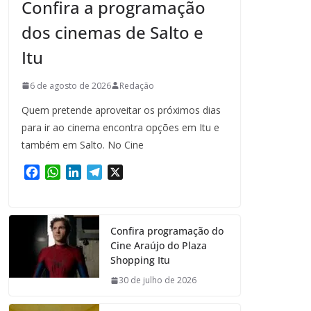
Confira a programação
dos cinemas de Salto e
Itu
6 de agosto de 2026
Redação
Quem pretende aproveitar os próximos dias
para ir ao cinema encontra opções em Itu e
também em Salto. No Cine
F
W
L
T
X
a
h
i
e
c
a
n
l
e
t
k
e
Confira programação do
b
s
e
g
Cine Araújo do Plaza
o
A
d
r
Shopping Itu
o
p
I
a
k
p
n
m
30 de julho de 2026