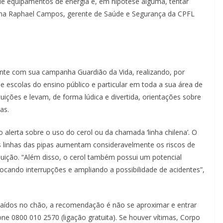
 equipamentos de energia e, em hipótese alguma, tentar
firma Raphael Campos, gerente de Saúde e Segurança da CPFL
nte com sua campanha Guardião da Vida, realizando, por
e escolas do ensino público e particular em toda a sua área de
uições e levam, de forma lúdica e divertida, orientações sobre
cas.
lerta sobre o uso do cerol ou da chamada ‘linha chilena’. O
nas linhas das pipas aumentam consideravelmente os riscos de
buição. “Além disso, o cerol também possui um potencial
ocando interrupções e ampliando a possibilidade de acidentes”,
caídos no chão, a recomendação é não se aproximar e entrar
ne 0800 010 2570 (ligação gratuita). Se houver vítimas, Corpo