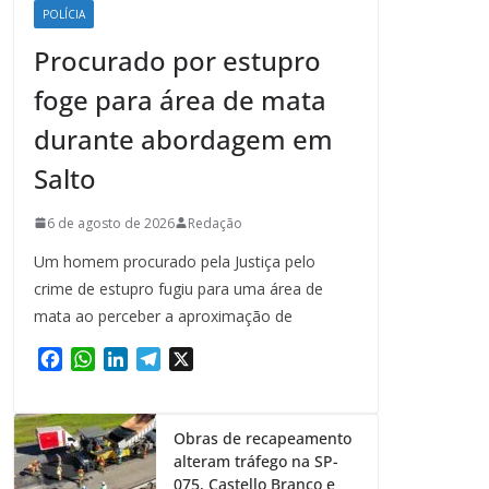
POLÍCIA
Procurado por estupro
foge para área de mata
durante abordagem em
Salto
6 de agosto de 2026
Redação
Um homem procurado pela Justiça pelo
crime de estupro fugiu para uma área de
mata ao perceber a aproximação de
F
W
L
T
X
a
h
i
e
c
a
n
l
e
t
k
e
Obras de recapeamento
b
s
e
g
alteram tráfego na SP-
o
A
d
r
075, Castello Branco e