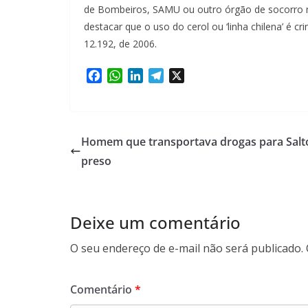
de Bombeiros, SAMU ou outro órgão de socorro 
destacar que o uso do cerol ou ‘linha chilena’ é 
12.192, de 2006.
F
W
L
T
X
a
h
i
e
c
a
n
l
e
t
k
e
b
s
e
g
Homem que transportava drogas para Salt
o
A
d
r
preso
o
p
I
a
k
p
n
m
Deixe um comentário
O seu endereço de e-mail não será publicado.
Comentário
*