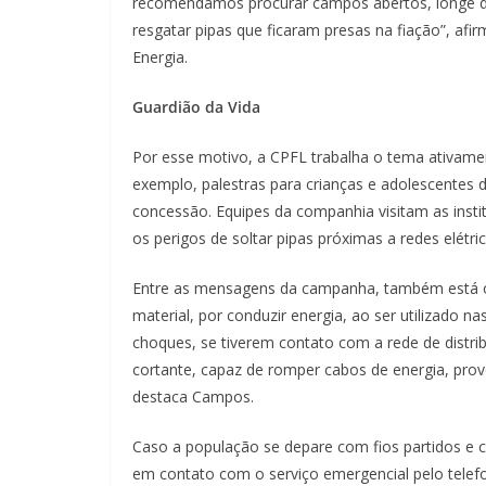
recomendamos procurar campos abertos, longe de
resgatar pipas que ficaram presas na fiação”, a
Energia.
Guardião da Vida
Por esse motivo, a CPFL trabalha o tema ativame
exemplo, palestras para crianças e adolescentes d
concessão. Equipes da companhia visitam as instit
os perigos de soltar pipas próximas a redes elétri
Entre as mensagens da campanha, também está o a
material, por conduzir energia, ao ser utilizado 
choques, se tiverem contato com a rede de distri
cortante, capaz de romper cabos de energia, prov
destaca Campos.
Caso a população se depare com fios partidos e 
em contato com o serviço emergencial pelo telefo