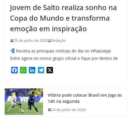
Jovem de Salto realiza sonho na
Copa do Mundo e transforma
emoção em inspiração
25 de junho de 2026
Redação
Receba as principais notícias do dia no WhatsApp!
Entre agora no nosso grupo oficial e fique por dentro de
F
W
L
T
X
a
h
i
e
c
a
n
l
e
t
k
e
Vitória pode colocar Brasil em jogo às
b
s
e
g
14h na segunda
o
A
d
r
o
p
I
a
24 de junho de 2026
k
p
n
m