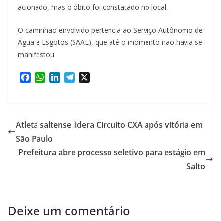
acionado, mas o óbito foi constatado no local.
O caminhão envolvido pertencia ao Serviço Autônomo de
Água e Esgotos (SAAE), que até o momento não havia se
manifestou.
F
W
L
T
X
a
h
i
e
c
a
n
l
e
t
k
e
b
s
e
g
Atleta saltense lidera Circuito CXA após vitória em
o
A
d
r
São Paulo
o
p
I
a
Prefeitura abre processo seletivo para estágio em
k
p
n
m
Salto
Deixe um comentário