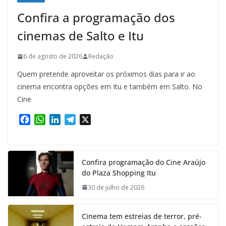
Confira a programação dos
cinemas de Salto e Itu
6 de agosto de 2026
Redação
Quem pretende aproveitar os próximos dias para ir ao
cinema encontra opções em Itu e também em Salto. No
Cine
F
W
L
T
X
a
h
i
e
c
a
n
l
e
t
k
e
Confira programação do Cine Araújo
b
s
e
g
do Plaza Shopping Itu
o
A
d
r
o
p
I
a
30 de julho de 2026
k
p
n
m
Cinema tem estreias de terror, pré-