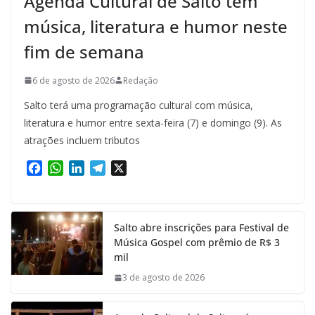
Agenda Cultural de Salto tem
música, literatura e humor neste
fim de semana
6 de agosto de 2026
Redação
Salto terá uma programação cultural com música,
literatura e humor entre sexta-feira (7) e domingo (9). As
atrações incluem tributos
F
W
L
T
X
a
h
i
e
c
a
n
l
e
t
k
e
Salto abre inscrições para Festival de
b
s
e
g
Música Gospel com prêmio de R$ 3
o
A
d
r
mil
o
p
I
a
k
p
n
m
3 de agosto de 2026