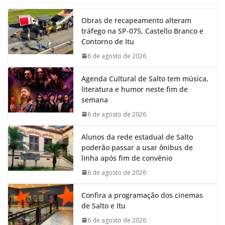
e
t
k
e
Obras de recapeamento alteram
b
s
e
g
tráfego na SP-075, Castello Branco e
o
A
d
r
Contorno de Itu
o
p
I
a
k
p
n
m
6 de agosto de 2026
Agenda Cultural de Salto tem música,
literatura e humor neste fim de
semana
6 de agosto de 2026
Alunos da rede estadual de Salto
poderão passar a usar ônibus de
linha após fim de convênio
6 de agosto de 2026
Confira a programação dos cinemas
de Salto e Itu
6 de agosto de 2026