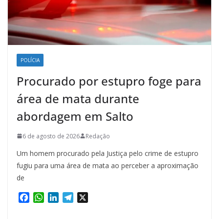
POLÍCIA
Procurado por estupro foge para
área de mata durante
abordagem em Salto
6 de agosto de 2026
Redação
Um homem procurado pela Justiça pelo crime de estupro
fugiu para uma área de mata ao perceber a aproximação
de
F
W
L
T
X
a
h
i
e
c
a
n
l