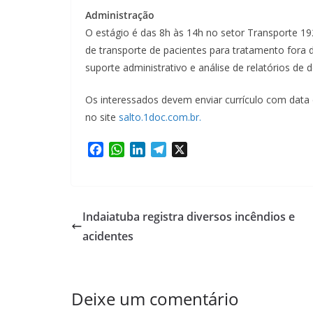
Administração
O estágio é das 8h às 14h no setor Transporte 1
de transporte de pacientes para tratamento fora d
suporte administrativo e análise de relatórios de 
Os interessados devem enviar currículo com data
no site
salto.1doc.com.br.
F
W
L
T
X
a
h
i
e
c
a
n
l
e
t
k
e
b
s
e
g
Indaiatuba registra diversos incêndios e
o
A
d
r
acidentes
o
p
I
a
k
p
n
m
Deixe um comentário