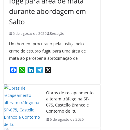
foge para área de mata
durante abordagem em
Salto
6 de agosto de 2026
Redação
Um homem procurado pela Justiça pelo
crime de estupro fugiu para uma área de
mata ao perceber a aproximação de
F
W
L
T
X
a
h
i
e
c
a
n
l
e
t
k
e
Obras de recapeamento
b
s
e
g
alteram tráfego na SP-
o
A
d
r
075, Castello Branco e
o
p
I
a
Contorno de Itu
k
p
n
m
6 de agosto de 2026