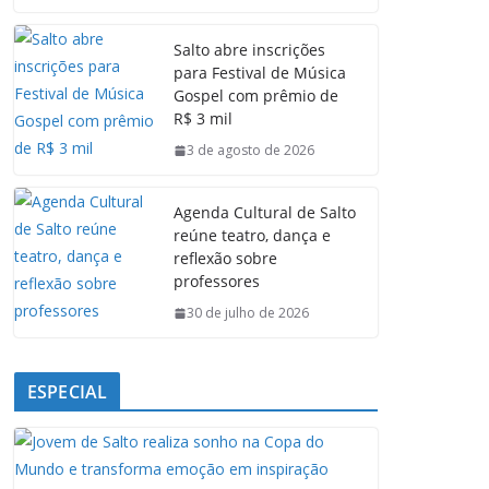
c
a
n
l
e
t
k
e
Salto abre inscrições
b
s
e
g
para Festival de Música
o
A
d
r
Gospel com prêmio de
o
p
I
a
R$ 3 mil
k
p
n
m
3 de agosto de 2026
Agenda Cultural de Salto
reúne teatro, dança e
reflexão sobre
professores
30 de julho de 2026
ESPECIAL