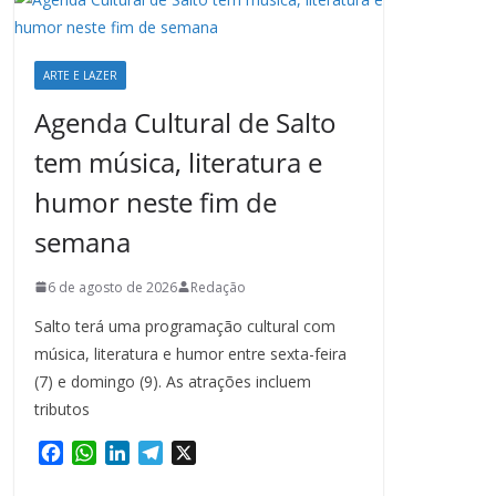
ARTE E LAZER
Agenda Cultural de Salto
tem música, literatura e
humor neste fim de
semana
6 de agosto de 2026
Redação
Salto terá uma programação cultural com
música, literatura e humor entre sexta-feira
(7) e domingo (9). As atrações incluem
tributos
F
W
L
T
X
a
h
i
e