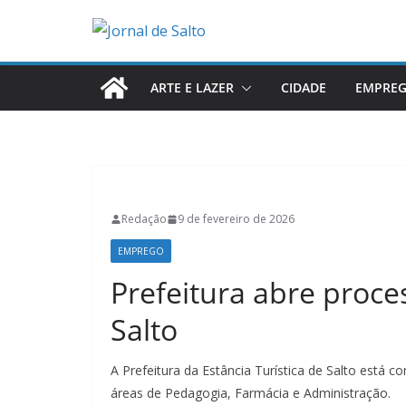
Pular
para
o
conteúdo
ARTE E LAZER
CIDADE
EMPRE
Redação
9 de fevereiro de 2026
EMPREGO
Prefeitura abre proce
Salto
A Prefeitura da Estância Turística de Salto está c
áreas de Pedagogia, Farmácia e Administração.