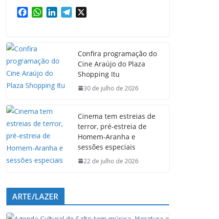
F
W
L
T
X
a
h
i
e
c
a
n
l
e
t
k
e
Confira programação do
b
s
e
g
Cine Araújo do Plaza
o
A
d
r
Shopping Itu
o
p
I
a
k
p
n
m
30 de julho de 2026
Cinema tem estreias de
terror, pré-estreia de
Homem-Aranha e
sessões especiais
22 de julho de 2026
ARTE/LAZER