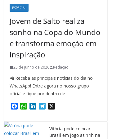
ESPECIAL
Jovem de Salto realiza
sonho na Copa do Mundo
e transforma emoção em
inspiração
25 de junho de 2026
Redação
📲 Receba as principais notícias do dia no
WhatsApp! Entre agora no nosso grupo
oficial e fique por dentro de
F
W
L
T
X
a
h
i
e
c
a
n
l
e
t
k
e
Vitória pode colocar
b
s
e
g
Brasil em jogo às 14h na