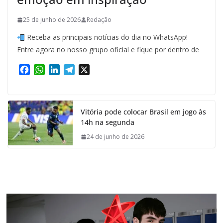
25 de junho de 2026
Redação
Receba as principais notícias do dia no WhatsApp!
Entre agora no nosso grupo oficial e fique por dentro de
F
W
L
T
X
a
h
i
e
c
a
n
l
e
t
k
e
Vitória pode colocar Brasil em jogo às
b
s
e
g
14h na segunda
o
A
d
r
o
p
I
a
24 de junho de 2026
k
p
n
m