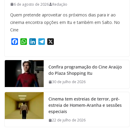
6 de agosto de 2026
Redação
Quem pretende aproveitar os próximos dias para ir ao
cinema encontra opções em Itu e também em Salto. No
Cine
F
W
L
T
X
a
h
i
e
c
a
n
l
e
t
k
e
Confira programação do Cine Araújo
b
s
e
g
do Plaza Shopping Itu
o
A
d
r
o
p
I
a
30 de julho de 2026
k
p
n
m
Cinema tem estreias de terror, pré-
estreia de Homem-Aranha e sessões
especiais
22 de julho de 2026