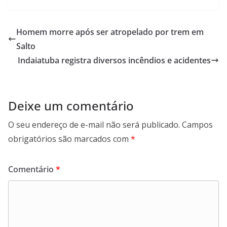
c
a
n
l
e
t
k
e
b
s
e
g
Homem morre após ser atropelado por trem em
o
A
d
r
Salto
o
p
I
a
Indaiatuba registra diversos incêndios e acidentes
k
p
n
m
Deixe um comentário
O seu endereço de e-mail não será publicado.
Campos
obrigatórios são marcados com
*
Comentário
*