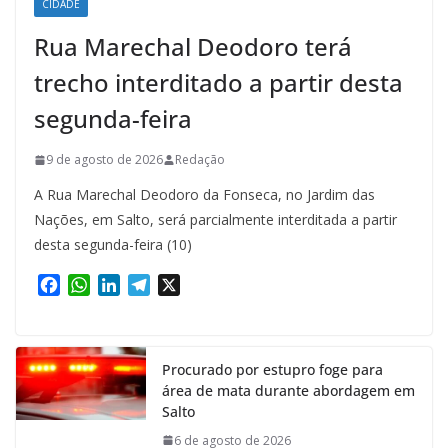
CIDADE
Rua Marechal Deodoro terá
trecho interditado a partir desta
segunda-feira
9 de agosto de 2026
Redação
A Rua Marechal Deodoro da Fonseca, no Jardim das
Nações, em Salto, será parcialmente interditada a partir
desta segunda-feira (10)
F
W
L
T
X
a
h
i
e
c
a
n
l
e
t
k
e
Procurado por estupro foge para
b
s
e
g
área de mata durante abordagem em
o
A
d
r
Salto
o
p
I
a
k
p
n
m
6 de agosto de 2026