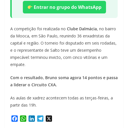
Entrar no grupo do WhatsApp
A competição foi realizada no
Clube Dalmácia
, no bairro
da Mooca, em São Paulo, reunindo 36 enxadristas da
capital e região. O torneio foi disputado em seis rodadas,
e o representante de Salto teve um desempenho
impecável: terminou invicto, com cinco vitórias e um
empate.
Com o resultado, Bruno soma agora 14 pontos e passa
a liderar o Circuito CXA.
As aulas de xadrez acontecem todas as terças-feiras, a
partir das 19h.
F
W
L
T
X
a
h
i
e