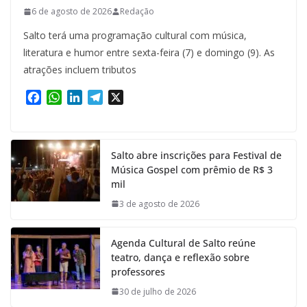
6 de agosto de 2026
Redação
Salto terá uma programação cultural com música,
literatura e humor entre sexta-feira (7) e domingo (9). As
atrações incluem tributos
F
W
L
T
X
a
h
i
e
c
a
n
l
e
t
k
e
Salto abre inscrições para Festival de
b
s
e
g
Música Gospel com prêmio de R$ 3
o
A
d
r
mil
o
p
I
a
k
p
n
m
3 de agosto de 2026
Agenda Cultural de Salto reúne
teatro, dança e reflexão sobre
professores
30 de julho de 2026