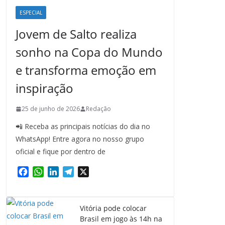
ESPECIAL
Jovem de Salto realiza
sonho na Copa do Mundo
e transforma emoção em
inspiração
25 de junho de 2026
Redação
📲 Receba as principais notícias do dia no
WhatsApp! Entre agora no nosso grupo
oficial e fique por dentro de
F
W
L
T
X
a
h
i
e
c
a
n
l
e
t
k
e
Vitória pode colocar
b
s
e
g
Brasil em jogo às 14h na