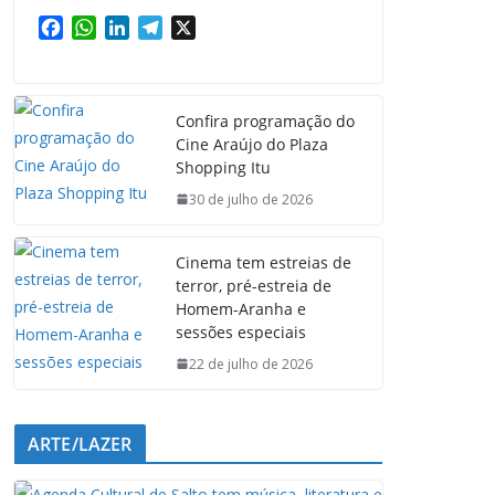
F
W
L
T
X
a
h
i
e
c
a
n
l
e
t
k
e
Confira programação do
b
s
e
g
Cine Araújo do Plaza
o
A
d
r
Shopping Itu
o
p
I
a
k
p
n
m
30 de julho de 2026
Cinema tem estreias de
terror, pré-estreia de
Homem-Aranha e
sessões especiais
22 de julho de 2026
ARTE/LAZER