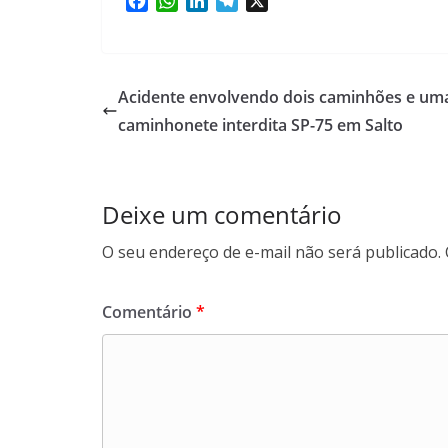
F
W
L
T
X
a
h
i
e
c
a
n
l
e
t
k
e
b
s
e
g
Acidente envolvendo dois caminhões e um
o
A
d
r
caminhonete interdita SP-75 em Salto
o
p
I
a
k
p
n
m
Deixe um comentário
O seu endereço de e-mail não será publicado.
Comentário
*