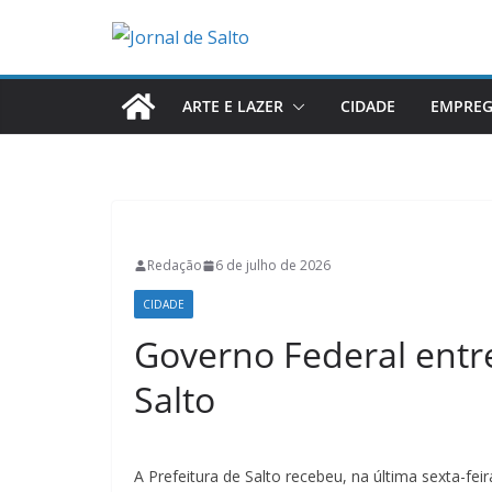
Pular
para
o
conteúdo
ARTE E LAZER
CIDADE
EMPRE
Redação
6 de julho de 2026
CIDADE
Governo Federal entr
Salto
A Prefeitura de Salto recebeu, na última sexta-fei