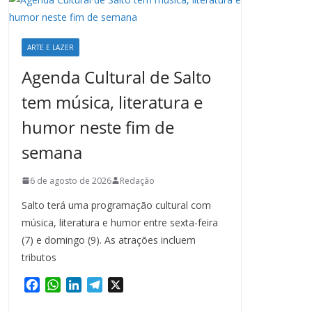
ARTE E LAZER
Agenda Cultural de Salto
tem música, literatura e
humor neste fim de
semana
6 de agosto de 2026
Redação
Salto terá uma programação cultural com
música, literatura e humor entre sexta-feira
(7) e domingo (9). As atrações incluem
tributos
F
W
L
T
X
a
h
i
e