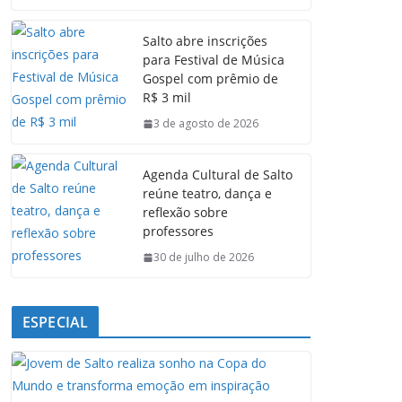
c
a
n
l
e
t
k
e
Salto abre inscrições
b
s
e
g
para Festival de Música
o
A
d
r
Gospel com prêmio de
o
p
I
a
R$ 3 mil
k
p
n
m
3 de agosto de 2026
Agenda Cultural de Salto
reúne teatro, dança e
reflexão sobre
professores
30 de julho de 2026
ESPECIAL