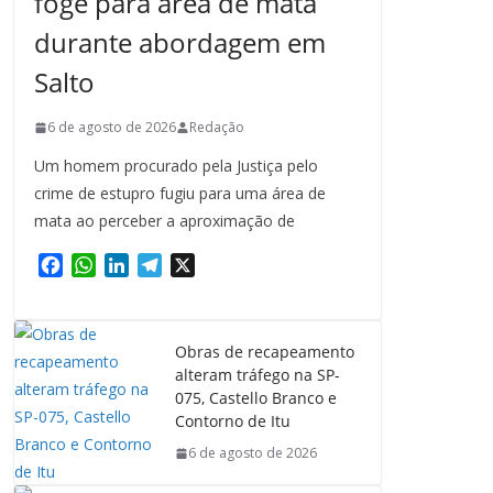
foge para área de mata
durante abordagem em
Salto
6 de agosto de 2026
Redação
Um homem procurado pela Justiça pelo
crime de estupro fugiu para uma área de
mata ao perceber a aproximação de
F
W
L
T
X
a
h
i
e
c
a
n
l
e
t
k
e
Obras de recapeamento
b
s
e
g
alteram tráfego na SP-
o
A
d
r
075, Castello Branco e
o
p
I
a
Contorno de Itu
k
p
n
m
6 de agosto de 2026