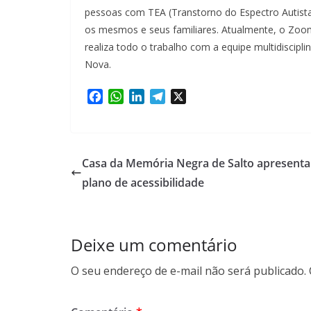
pessoas com TEA (Transtorno do Espectro Autista
os mesmos e seus familiares. Atualmente, o Zoo
realiza todo o trabalho com a equipe multidiscipli
Nova.
F
W
L
T
X
a
h
i
e
c
a
n
l
e
t
k
e
b
s
e
g
Casa da Memória Negra de Salto apresenta
o
A
d
r
plano de acessibilidade
o
p
I
a
k
p
n
m
Deixe um comentário
O seu endereço de e-mail não será publicado.