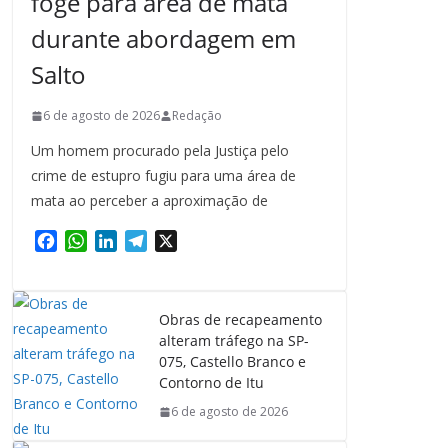
foge para área de mata
durante abordagem em
Salto
6 de agosto de 2026
Redação
Um homem procurado pela Justiça pelo
crime de estupro fugiu para uma área de
mata ao perceber a aproximação de
F
W
L
T
X
a
h
i
e
c
a
n
l
e
t
k
e
Obras de recapeamento
b
s
e
g
alteram tráfego na SP-
o
A
d
r
075, Castello Branco e
o
p
I
a
Contorno de Itu
k
p
n
m
6 de agosto de 2026