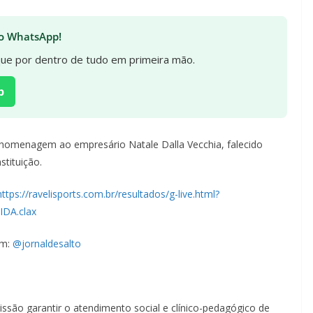
 no WhatsApp!
ique por dentro de tudo em primeira mão.
p
a homenagem ao empresário Natale Dalla Vecchia, falecido
stituição.
https://ravelisports.com.br/resultados/g-live.html?
DA.clax
am:
@jornaldesalto
ão garantir o atendimento social e clínico-pedagógico de