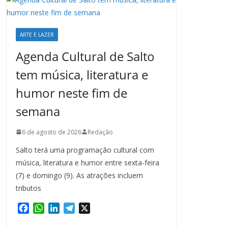
ARTE E LAZER
Agenda Cultural de Salto
tem música, literatura e
humor neste fim de
semana
6 de agosto de 2026
Redação
Salto terá uma programação cultural com
música, literatura e humor entre sexta-feira
(7) e domingo (9). As atrações incluem
tributos
F
W
L
T
X
a
h
i
e