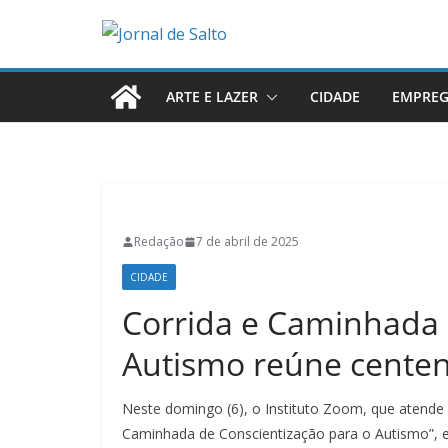
Pular
para
o
conteúdo
ARTE E LAZER
CIDADE
EMPRE
Redação
7 de abril de 2025
CIDADE
Corrida e Caminhada 
Autismo reúne centen
Neste domingo (6), o Instituto Zoom, que atende 
Caminhada de Conscientização para o Autismo”, e