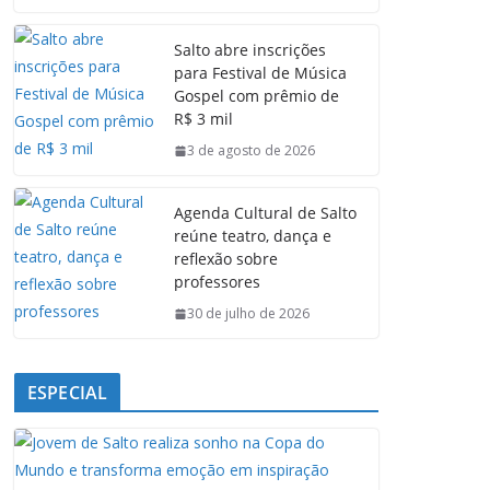
c
a
n
l
e
t
k
e
Salto abre inscrições
b
s
e
g
para Festival de Música
o
A
d
r
Gospel com prêmio de
o
p
I
a
R$ 3 mil
k
p
n
m
3 de agosto de 2026
Agenda Cultural de Salto
reúne teatro, dança e
reflexão sobre
professores
30 de julho de 2026
ESPECIAL