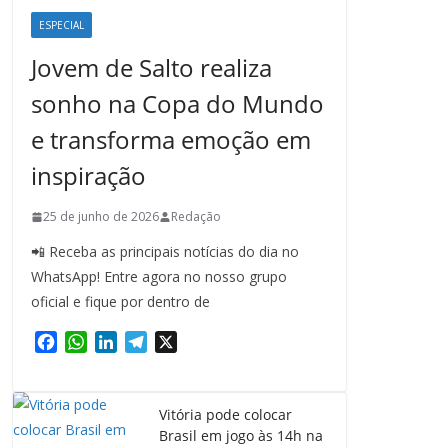
ESPECIAL
Jovem de Salto realiza
sonho na Copa do Mundo
e transforma emoção em
inspiração
25 de junho de 2026
Redação
📲 Receba as principais notícias do dia no
WhatsApp! Entre agora no nosso grupo
oficial e fique por dentro de
F
W
L
T
X
a
h
i
e
c
a
n
l
e
t
k
e
Vitória pode colocar
b
s
e
g
Brasil em jogo às 14h na