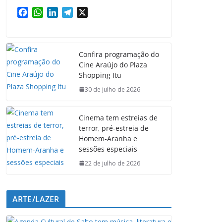
F
W
L
T
X
a
h
i
e
c
a
n
l
e
t
k
e
Confira programação do
b
s
e
g
Cine Araújo do Plaza
o
A
d
r
Shopping Itu
o
p
I
a
k
p
n
m
30 de julho de 2026
Cinema tem estreias de
terror, pré-estreia de
Homem-Aranha e
sessões especiais
22 de julho de 2026
ARTE/LAZER