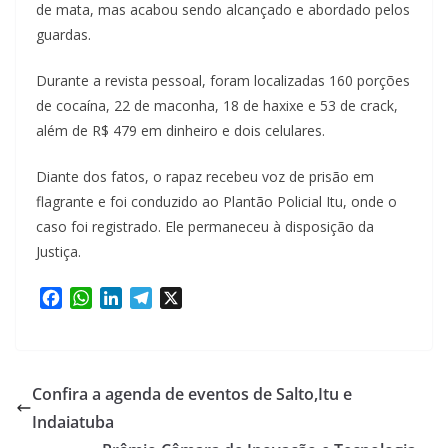
de mata, mas acabou sendo alcançado e abordado pelos
guardas.
Durante a revista pessoal, foram localizadas 160 porções
de cocaína, 22 de maconha, 18 de haxixe e 53 de crack,
além de R$ 479 em dinheiro e dois celulares.
Diante dos fatos, o rapaz recebeu voz de prisão em
flagrante e foi conduzido ao Plantão Policial Itu, onde o
caso foi registrado. Ele permaneceu à disposição da
Justiça.
F
W
L
T
X
a
h
i
e
c
a
n
l
e
t
k
e
b
s
e
g
Confira a agenda de eventos de Salto,Itu e
o
A
d
r
Indaiatuba
o
p
I
a