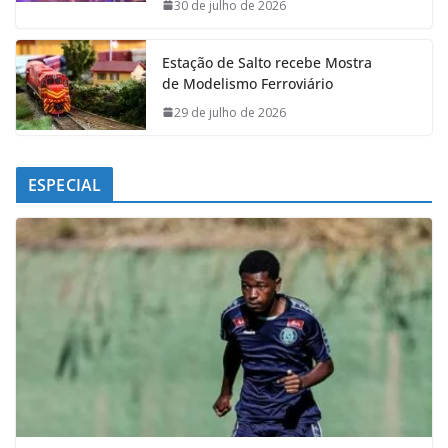
k
p
n
m
30 de julho de 2026
Estação de Salto recebe Mostra
de Modelismo Ferroviário
29 de julho de 2026
ESPECIAL