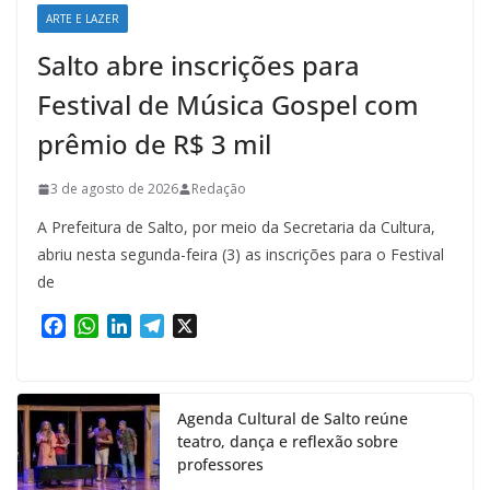
ARTE E LAZER
Salto abre inscrições para
Festival de Música Gospel com
prêmio de R$ 3 mil
3 de agosto de 2026
Redação
A Prefeitura de Salto, por meio da Secretaria da Cultura,
abriu nesta segunda-feira (3) as inscrições para o Festival
de
F
W
L
T
X
a
h
i
e
c
a
n
l
e
t
k
e
Agenda Cultural de Salto reúne
b
s
e
g
teatro, dança e reflexão sobre
o
A
d
r
professores
o
p
I
a