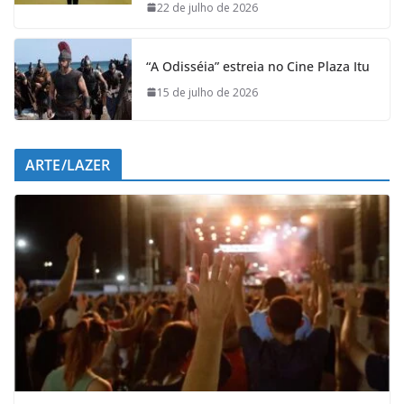
k
p
n
m
22 de julho de 2026
“A Odisséia” estreia no Cine Plaza Itu
15 de julho de 2026
ARTE/LAZER