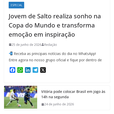
ESPECIAL
Jovem de Salto realiza sonho na
Copa do Mundo e transforma
emoção em inspiração
25 de junho de 2026
Redação
Receba as principais notícias do dia no WhatsApp!
Entre agora no nosso grupo oficial e fique por dentro de
F
W
L
T
X
a
h
i
e
c
a
n
l
e
t
k
e
Vitória pode colocar Brasil em jogo às
b
s
e
g
14h na segunda
o
A
d
r
o
p
I
a
24 de junho de 2026
k
p
n
m