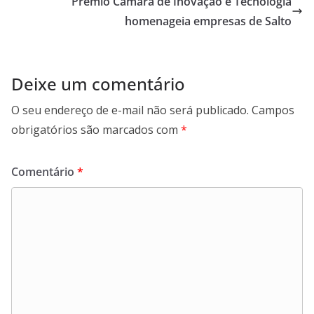
Prêmio Câmara de Inovação e Tecnologia
k
p
n
m
homenageia empresas de Salto
Deixe um comentário
O seu endereço de e-mail não será publicado.
Campos
obrigatórios são marcados com
*
Comentário
*