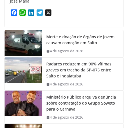
José Maria
F
W
L
T
X
a
h
i
e
c
a
n
l
e
t
k
e
Morte e doação de órgãos de jovem
b
s
e
g
causam comoção em Salto
o
A
d
r
o
p
I
a
4 de agosto de 2026
k
p
n
m
Radares reduzem em 90% vítimas
graves em trecho da SP-075 entre
Salto e Indaiatuba
4 de agosto de 2026
Ministério Público arquiva denúncia
sobre contratação do Grupo Soweto
para o Carnaval
4 de agosto de 2026