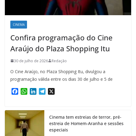
CINEMA
Confira programação do Cine
Araújo do Plaza Shopping Itu
30 de julho de 2026
Redação
O Cine Araújo, no Plaza Shopping Itu, divulgou a
programação válida entre os dias 30 de julho e 5 de
F
W
L
T
X
a
h
i
e
c
a
n
l
e
t
k
e
Cinema tem estreias de terror, pré-
b
s
e
g
estreia de Homem-Aranha e sessões
o
A
d
r
especiais
o
p
I
a