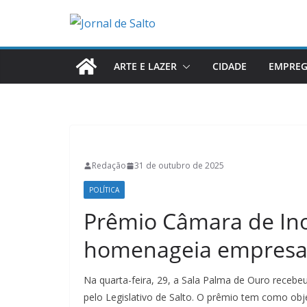
Pular
para
o
conteúdo
ARTE E LAZER
CIDADE
EMPRE
Redação
31 de outubro de 2025
POLÍTICA
Prêmio Câmara de Ino
homenageia empresas
Na quarta-feira, 29, a Sala Palma de Ouro receb
pelo Legislativo de Salto. O prêmio tem como obj