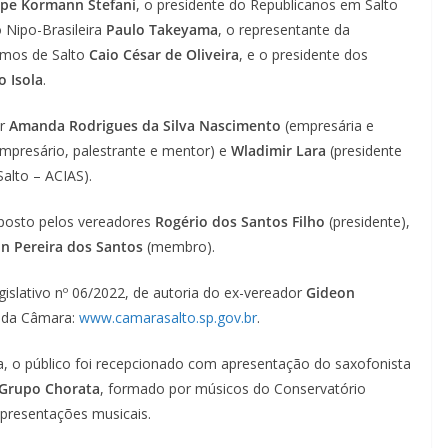
ipe Kormann Stefani
, o presidente do Republicanos em Salto
o Nipo-Brasileira
Paulo Takeyama
, o representante da
omos de Salto
Caio César de Oliveira
, e o presidente dos
o Isola
.
or
Amanda Rodrigues da Silva Nascimento
(empresária e
mpresário, palestrante e mentor) e
Wladimir Lara
(presidente
Salto – ACIAS).
posto pelos vereadores
Rogério dos Santos Filho
(presidente),
n Pereira dos Santos
(membro).
gislativo nº 06/2022, de autoria do ex-vereador
Gideon
e da Câmara:
www.camarasalto.sp.gov.br
.
, o público foi recepcionado com apresentação do saxofonista
Grupo Chorata
, formado por músicos do Conservatório
 apresentações musicais.