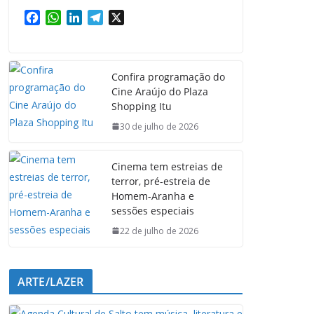
F
W
L
T
X
a
h
i
e
c
a
n
l
e
t
k
e
Confira programação do
b
s
e
g
Cine Araújo do Plaza
o
A
d
r
Shopping Itu
o
p
I
a
k
p
n
m
30 de julho de 2026
Cinema tem estreias de
terror, pré-estreia de
Homem-Aranha e
sessões especiais
22 de julho de 2026
ARTE/LAZER