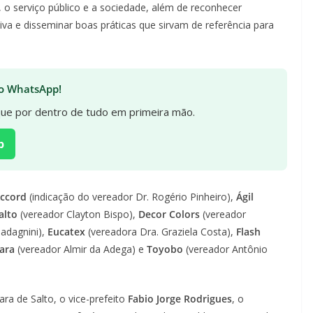
, o serviço público e a sociedade, além de reconhecer
va e disseminar boas práticas que sirvam de referência para
 no WhatsApp!
ique por dentro de tudo em primeira mão.
p
ccord
(indicação do vereador Dr. Rogério Pinheiro),
Ágil
alto
(vereador Clayton Bispo),
Decor Colors
(vereador
uadagnini),
Eucatex
(vereadora Dra. Graziela Costa),
Flash
rara
(vereador Almir da Adega) e
Toyobo
(vereador Antônio
a de Salto, o vice-prefeito
Fabio Jorge Rodrigues
, o