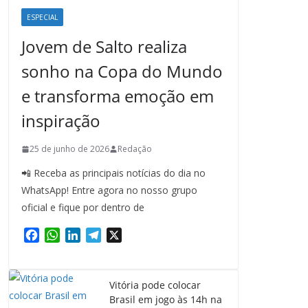
ESPECIAL
Jovem de Salto realiza
sonho na Copa do Mundo
e transforma emoção em
inspiração
25 de junho de 2026
Redação
📲 Receba as principais notícias do dia no
WhatsApp! Entre agora no nosso grupo
oficial e fique por dentro de
F
W
L
T
X
a
h
i
e
c
a
n
l
e
t
k
e
Vitória pode colocar
b
s
e
g
Brasil em jogo às 14h na