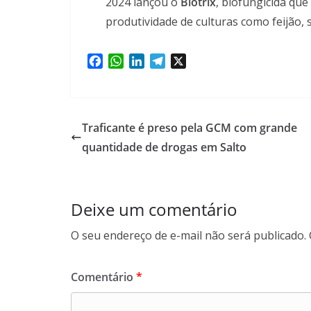
2024 lançou o
Biotrix
, biofungicida que
produtividade de culturas como feijão, 
F
W
L
T
X
a
h
i
e
c
a
n
l
e
t
k
e
b
s
e
g
Traficante é preso pela GCM com grande
o
A
d
r
quantidade de drogas em Salto
o
p
I
a
k
p
n
m
Deixe um comentário
O seu endereço de e-mail não será publicado.
Comentário
*