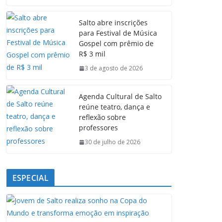
c
a
n
l
e
t
k
e
Salto abre inscrições
b
s
e
g
para Festival de Música
o
A
d
r
Gospel com prêmio de
o
p
I
a
R$ 3 mil
k
p
n
m
3 de agosto de 2026
Agenda Cultural de Salto
reúne teatro, dança e
reflexão sobre
professores
30 de julho de 2026
ESPECIAL