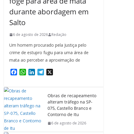
foge para área de mata
durante abordagem em
Salto
6 de agosto de 2026
Redação
Um homem procurado pela Justiça pelo
crime de estupro fugiu para uma área de
mata ao perceber a aproximação de
F
W
L
T
X
a
h
i
e
c
a
n
l
e
t
k
e
Obras de recapeamento
b
s
e
g
alteram tráfego na SP-
o
A
d
r
075, Castello Branco e
o
p
I
a
Contorno de Itu
k
p
n
m
6 de agosto de 2026