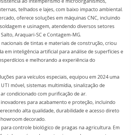
 resistência ao intemperismo e microorganismos,
ternas, telhados e lajes, com baixo impacto ambiental.
rcado, oferece soluções em máquinas CNC, incluindo
, soldagem e usinagem, atendendo diversos setores
m Salto, Araquari-SC e Contagem-MG.
acionais de tintas e materiais de construção, criou
a em inteligência artificial para análise de superfícies e
desperdícios e melhorando a experiência do
luções para veículos especiais, equipou em 2024 uma
TI móvel, sistemas multimídia, sinalização de
ar condicionado com purificação de ar.
inovadores para acabamento e proteção, incluindo
erecendo alta qualidade, durabilidade e acesso direto
 showroom decorado.
para controle biológico de pragas na agricultura. Em