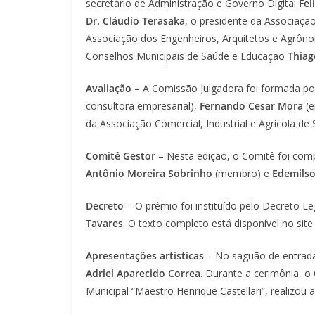
secretário de Administração e Governo Digital
Fel
Dr. Cláudio Terasaka
, o presidente da Associaçã
Associação dos Engenheiros, Arquitetos e Agrôn
Conselhos Municipais de Saúde e Educação
Thiag
Avaliação
– A Comissão Julgadora foi formada p
consultora empresarial),
Fernando Cesar Mora
(e
da Associação Comercial, Industrial e Agrícola de 
Comitê Gestor
– Nesta edição, o Comitê foi com
Antônio Moreira Sobrinho
(membro) e
Edemilso
Decreto
– O prêmio foi instituído pelo Decreto Le
Tavares
. O texto completo está disponível no sit
Apresentações artísticas
– No saguão de entrada
Adriel Aparecido Correa
. Durante a cerimônia, o
Municipal “Maestro Henrique Castellari”, realizou