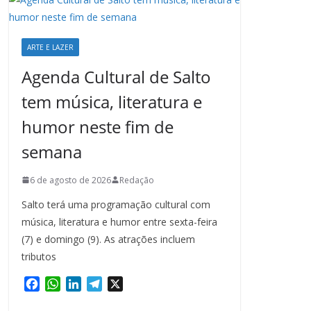
ARTE E LAZER
Agenda Cultural de Salto
tem música, literatura e
humor neste fim de
semana
6 de agosto de 2026
Redação
Salto terá uma programação cultural com
música, literatura e humor entre sexta-feira
(7) e domingo (9). As atrações incluem
tributos
F
W
L
T
X
a
h
i
e