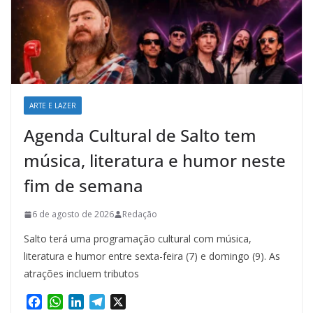
ARTE E LAZER
Agenda Cultural de Salto tem
música, literatura e humor neste
fim de semana
6 de agosto de 2026
Redação
Salto terá uma programação cultural com música,
literatura e humor entre sexta-feira (7) e domingo (9). As
atrações incluem tributos
F
W
L
T
X