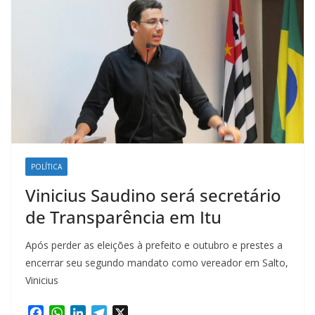
POLÍTICA
Vinicius Saudino será secretário
de Transparência em Itu
Após perder as eleições à prefeito e outubro e prestes a
encerrar seu segundo mandato como vereador em Salto,
Vinicius
F
W
L
T
X