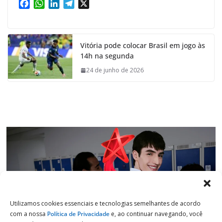
F
W
L
T
X
a
h
i
e
c
a
n
l
e
t
k
e
Vitória pode colocar Brasil em jogo às
b
s
e
g
14h na segunda
o
A
d
r
o
p
I
a
24 de junho de 2026
k
p
n
m
Utilizamos cookies essenciais e tecnologias semelhantes de acordo
com a nossa
Política de Privacidade
e, ao continuar navegando, você