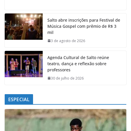
a
h
i
e
c
a
n
l
e
t
k
e
Salto abre inscrições para Festival de
b
s
e
g
Música Gospel com prêmio de R$ 3
o
A
d
r
mil
o
p
I
a
k
p
n
m
3 de agosto de 2026
Agenda Cultural de Salto reúne
teatro, dança e reflexão sobre
professores
30 de julho de 2026
ESPECIAL