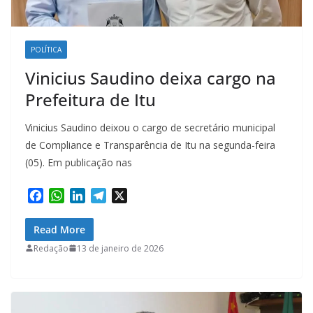
POLÍTICA
Vinicius Saudino deixa cargo na
Prefeitura de Itu
Vinicius Saudino deixou o cargo de secretário municipal
de Compliance e Transparência de Itu na segunda-feira
(05). Em publicação nas
F
W
L
T
X
a
h
i
e
c
a
n
l
Read More
e
t
k
e
Redação
13 de janeiro de 2026
b
s
e
g
o
A
d
r
o
p
I
a
k
p
n
m