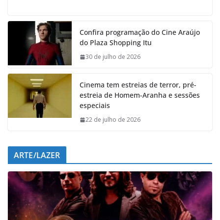
a
h
i
e
c
a
n
l
e
t
k
e
Confira programação do Cine Araújo
b
s
e
g
do Plaza Shopping Itu
o
A
d
r
o
p
I
a
30 de julho de 2026
k
p
n
m
Cinema tem estreias de terror, pré-
estreia de Homem-Aranha e sessões
especiais
22 de julho de 2026
ARTE/LAZER