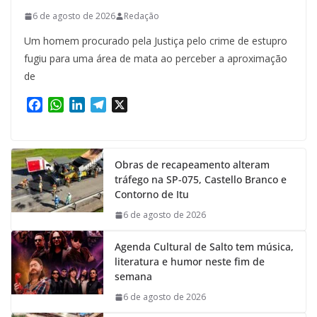
6 de agosto de 2026
Redação
Um homem procurado pela Justiça pelo crime de estupro
fugiu para uma área de mata ao perceber a aproximação
de
F
W
L
T
X
a
h
i
e
c
a
n
l
e
t
k
e
Obras de recapeamento alteram
b
s
e
g
tráfego na SP-075, Castello Branco e
o
A
d
r
Contorno de Itu
o
p
I
a
k
p
n
m
6 de agosto de 2026
Agenda Cultural de Salto tem música,
literatura e humor neste fim de
semana
6 de agosto de 2026