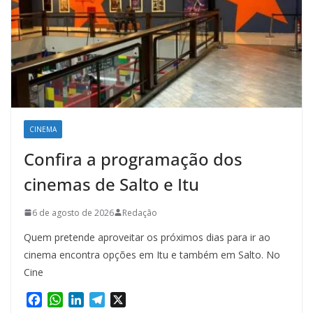
CINEMA
Confira a programação dos
cinemas de Salto e Itu
6 de agosto de 2026
Redação
Quem pretende aproveitar os próximos dias para ir ao
cinema encontra opções em Itu e também em Salto. No
Cine
F
W
L
T
X