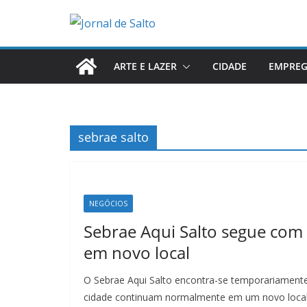
Pular
para
o
conteúdo
ARTE E LAZER
CIDADE
EMPRE
sebrae salto
NEGÓCIOS
Sebrae Aqui Salto segue co
em novo local
O Sebrae Aqui Salto encontra-se temporariamen
cidade continuam normalmente em um novo local