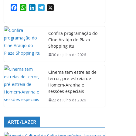
F
W
L
T
X
a
h
i
e
c
a
n
l
e
t
k
e
Confira programação do
b
s
e
g
Cine Araújo do Plaza
o
A
d
r
Shopping Itu
o
p
I
a
k
p
n
m
30 de julho de 2026
Cinema tem estreias de
terror, pré-estreia de
Homem-Aranha e
sessões especiais
22 de julho de 2026
ARTE/LAZER