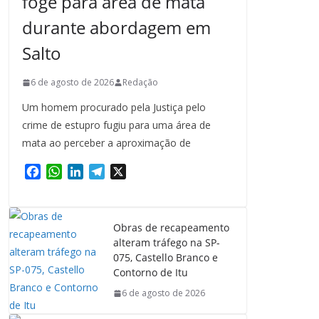
foge para área de mata
durante abordagem em
Salto
6 de agosto de 2026
Redação
Um homem procurado pela Justiça pelo
crime de estupro fugiu para uma área de
mata ao perceber a aproximação de
F
W
L
T
X
a
h
i
e
c
a
n
l
e
t
k
e
Obras de recapeamento
b
s
e
g
alteram tráfego na SP-
o
A
d
r
075, Castello Branco e
o
p
I
a
Contorno de Itu
k
p
n
m
6 de agosto de 2026