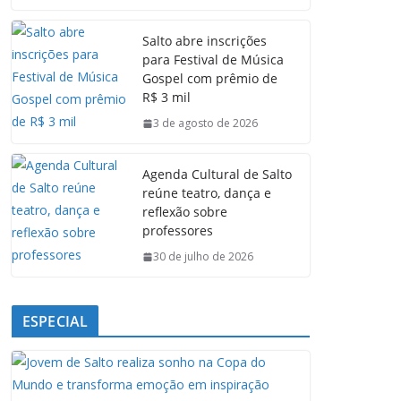
c
a
n
l
e
t
k
e
Salto abre inscrições
b
s
e
g
para Festival de Música
o
A
d
r
Gospel com prêmio de
o
p
I
a
R$ 3 mil
k
p
n
m
3 de agosto de 2026
Agenda Cultural de Salto
reúne teatro, dança e
reflexão sobre
professores
30 de julho de 2026
ESPECIAL