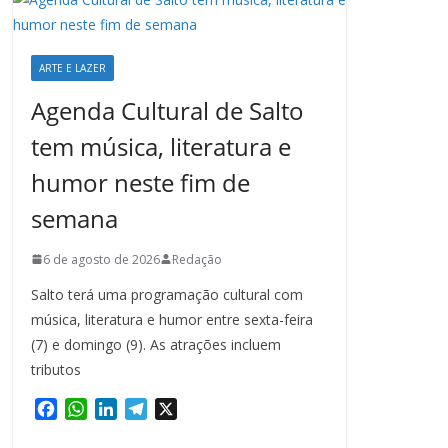
ARTE E LAZER
Agenda Cultural de Salto
tem música, literatura e
humor neste fim de
semana
6 de agosto de 2026
Redação
Salto terá uma programação cultural com
música, literatura e humor entre sexta-feira
(7) e domingo (9). As atrações incluem
tributos
F
W
L
T
X
a
h
i
e