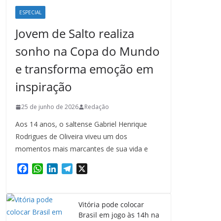
ESPECIAL
Jovem de Salto realiza
sonho na Copa do Mundo
e transforma emoção em
inspiração
25 de junho de 2026
Redação
Aos 14 anos, o saltense Gabriel Henrique
Rodrigues de Oliveira viveu um dos
momentos mais marcantes de sua vida e
F
W
L
T
X
a
h
i
e
c
a
n
l
e
t
k
e
Vitória pode colocar
b
s
e
g
Brasil em jogo às 14h na