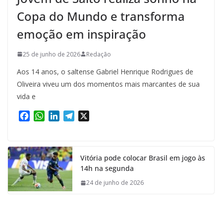
Copa do Mundo e transforma
emoção em inspiração
25 de junho de 2026
Redação
Aos 14 anos, o saltense Gabriel Henrique Rodrigues de
Oliveira viveu um dos momentos mais marcantes de sua
vida e
F
W
L
T
X
a
h
i
e
c
a
n
l
e
t
k
e
Vitória pode colocar Brasil em jogo às
b
s
e
g
14h na segunda
o
A
d
r
o
p
I
a
24 de junho de 2026
k
p
n
m