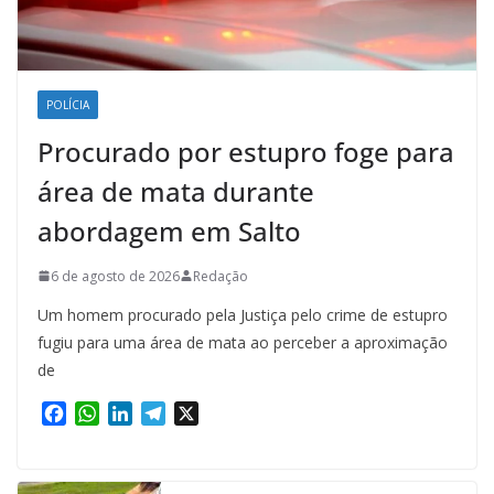
POLÍCIA
Procurado por estupro foge para
área de mata durante
abordagem em Salto
6 de agosto de 2026
Redação
Um homem procurado pela Justiça pelo crime de estupro
fugiu para uma área de mata ao perceber a aproximação
de
F
W
L
T
X
a
h
i
e
c
a
n
l
e
t
k
e