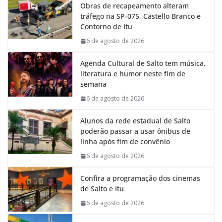
Obras de recapeamento alteram
b
s
e
g
tráfego na SP-075, Castello Branco e
o
A
d
r
Contorno de Itu
o
p
I
a
k
p
n
m
6 de agosto de 2026
Agenda Cultural de Salto tem música,
literatura e humor neste fim de
semana
6 de agosto de 2026
Alunos da rede estadual de Salto
poderão passar a usar ônibus de
linha após fim de convênio
6 de agosto de 2026
Confira a programação dos cinemas
de Salto e Itu
6 de agosto de 2026