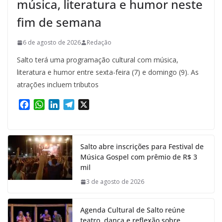
música, literatura e humor neste
fim de semana
6 de agosto de 2026
Redação
Salto terá uma programação cultural com música,
literatura e humor entre sexta-feira (7) e domingo (9). As
atrações incluem tributos
F
W
L
T
X
a
h
i
e
c
a
n
l
e
t
k
e
Salto abre inscrições para Festival de
b
s
e
g
Música Gospel com prêmio de R$ 3
o
A
d
r
mil
o
p
I
a
k
p
n
m
3 de agosto de 2026
Agenda Cultural de Salto reúne
teatro, dança e reflexão sobre