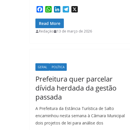
F
W
L
T
X
a
h
i
e
c
a
n
l
Read More
e
t
k
e
Redação
13 de março de 2026
b
s
e
g
o
A
d
r
o
p
I
a
k
p
n
m
GERAL
POLÍTICA
Prefeitura quer parcelar
dívida herdada da gestão
passada
A Prefeitura da Estância Turística de Salto
encaminhou nesta semana à Câmara Municipal
dois projetos de lei para análise dos