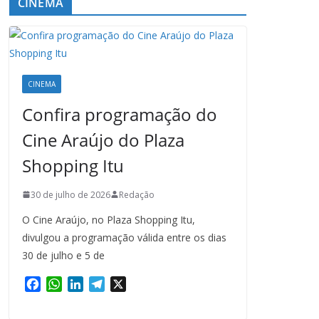
CINEMA
CINEMA
Confira programação do
Cine Araújo do Plaza
Shopping Itu
30 de julho de 2026
Redação
O Cine Araújo, no Plaza Shopping Itu,
divulgou a programação válida entre os dias
30 de julho e 5 de
F
W
L
T
X
a
h
i
e
c
a
n
l