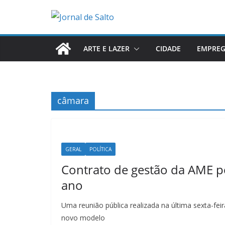
Pular
para
o
conteúdo
ARTE E LAZER
CIDADE
EMPRE
câmara
GERAL
POLÍTICA
Contrato de gestão da AME p
ano
Uma reunião pública realizada na última sexta-feir
novo modelo