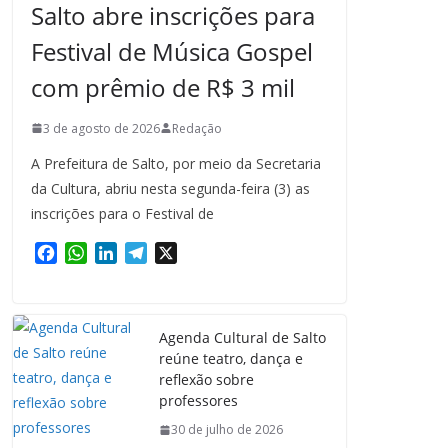
Salto abre inscrições para
Festival de Música Gospel
com prêmio de R$ 3 mil
3 de agosto de 2026
Redação
A Prefeitura de Salto, por meio da Secretaria
da Cultura, abriu nesta segunda-feira (3) as
inscrições para o Festival de
F
W
L
T
X
a
h
i
e
c
a
n
l
e
t
k
e
Agenda Cultural de Salto
b
s
e
g
reúne teatro, dança e
o
A
d
r
reflexão sobre
o
p
I
a
professores
k
p
n
m
30 de julho de 2026