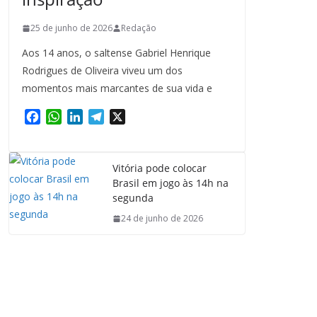
25 de junho de 2026
Redação
Aos 14 anos, o saltense Gabriel Henrique
Rodrigues de Oliveira viveu um dos
momentos mais marcantes de sua vida e
F
W
L
T
X
a
h
i
e
c
a
n
l
e
t
k
e
Vitória pode colocar
b
s
e
g
Brasil em jogo às 14h na
o
A
d
r
segunda
o
p
I
a
24 de junho de 2026
k
p
n
m