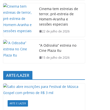
e
t
k
e
Cinema tem estreias de
b
s
e
g
terror, pré-estreia de
o
A
d
r
Homem-Aranha e
o
p
I
a
sessões especiais
k
p
n
m
22 de julho de 2026
“A Odisséia” estreia no
Cine Plaza Itu
15 de julho de 2026
ARTE/LAZER
ARTE E LAZER