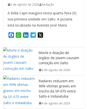
5 de agosto de 2026
Redação
A Bella Capri inaugura nesta quarta-feira (5)
sua primeira unidade em Salto. A pizzaria
está localizada na Avenida José Maria
F
W
L
T
X
a
h
i
e
c
a
n
l
e
t
k
e
Morte e doação de
b
s
e
g
órgãos de jovem causam
o
A
d
r
comoção em Salto
o
p
I
a
4 de agosto de 2026
k
p
n
m
Radares reduzem em
90% vítimas graves em
trecho da SP-075 entre
Salto e Indaiatuba
4 de agosto de 2026